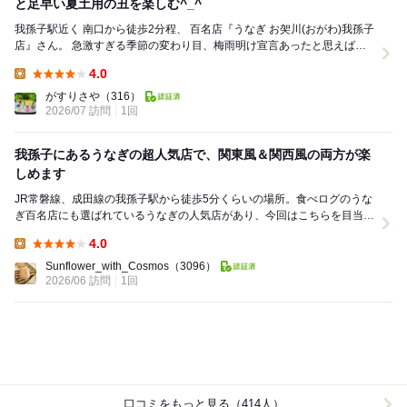
と足早い夏土用の丑を楽しむ^_^
我孫子駅近く 南口から徒歩2分程、 百名店『うなぎ お㚙川(おがわ)我孫子
店』さん。 急激すぎる季節の変わり目、梅雨明け宣言あったと思えば真
夏日を通り越して猛暑の日々(ﾟ∀...
4.0
Lunch:
がすりさや
（316）
2026/07 訪問
1回
我孫子にあるうなぎの超人気店で、関東風＆関西風の両方が楽
しめます
JR常磐線、成田線の我孫子駅から徒歩5分くらいの場所。食べログのうな
ぎ百名店にも選ばれているうなぎの人気店があり、今回はこちらを目当て
に我孫子まで行くことにしました。 日曜日...
4.0
Lunch:
Sunflower_with_Cosmos
（3096）
2026/06 訪問
1回
口コミをもっと見る（414人）