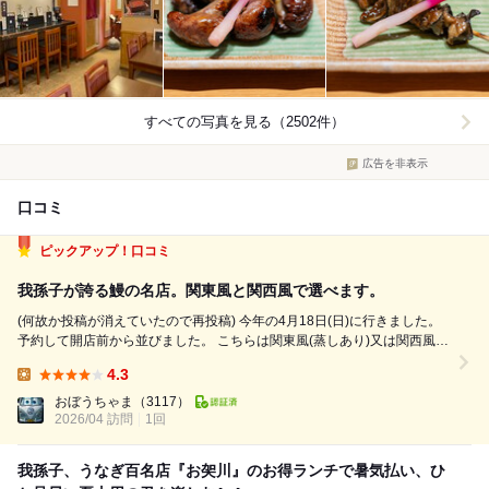
すべての写真を見る（2502件）
広告を非表示
口コミ
ピックアップ！口コミ
我孫子が誇る鰻の名店。関東風と関西風で選べます。
(何故か投稿が消えていたので再投稿) 今年の4月18日(日)に行きました。
予約して開店前から並びました。 こちらは関東風(蒸しあり)又は関西風
(地焼き)で選べます。関西風鰻重×2、肝焼き2、ヒレ焼き2、バラ焼き2、
4.3
白焼きを注文。バラポン酢がサービスで供されます。関西風鰻重。香ばし
Lunch:
くとても美味...
おぼうちゃま
（3117）
2026/04 訪問
1回
我孫子、うなぎ百名店『お㚙川』のお得ランチで暑気払い、ひ