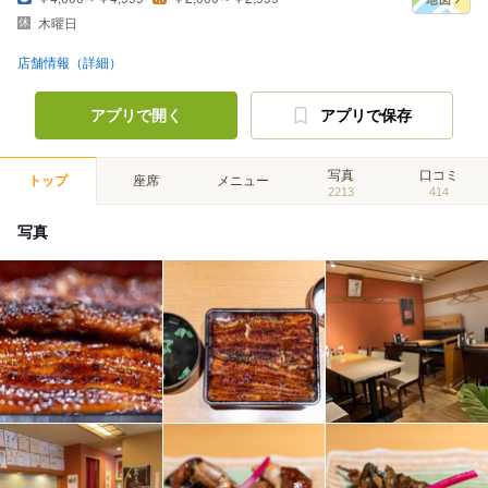
木曜日
店舗情報（詳細）
アプリで開く
アプリで保存
写真
口コミ
トップ
座席
メニュー
2213
414
写真