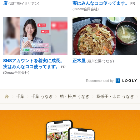
店
実はみんなココ使ってます。
(県庁前/イタリアン)
PR
(Dreaw合同会社)
SNSアカウントを着実に成長。
正木屋
(葭川公園/うなぎ)
実はみんなココ使ってます。
PR
(Dreaw合同会社)
Recommended by
千葉
千葉 うなぎ
柏・松戸 うなぎ
我孫子・印西 うなぎ