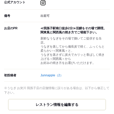
公式アカウント
備考
出前可
お店のPR
≪我孫子駅南口徒歩2分≫活鰻をその場で調理。
関東風と関西風の焼き方でご堪能下さい。
新鮮なうなぎをその場で捌いてご提供する当
店。
うなぎを蒸してから備長炭で焼く、ふっくらと
柔らかい＜関東風＞と、
うなぎを蒸さずに炭火でカリッと香ばしく焼き
上げる＜関西風＞から
お好みの焼き方をお選びいただけます。
初投稿者
Junnapple
（2）
※うなぎ お㚙川 我孫子店の店舗情報に誤りがある場合は、以下から修正して
下さい。
レストラン情報を編集する