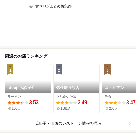
食べログまとめ編集部
周辺のお店ランキング
1
2
3
idouji 我孫子店
弥生軒 6号店
コ・ビアン
ラーメン
立ち食いそば
洋食
3.53
3.49
3.47
100人
1161人
265人
我孫子・印西
のレストラン情報を見る