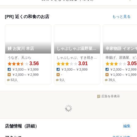
[PR] 近くの和食のお店
もっと見る
鰻 お賀川 本店
しゃぶしゃぶ温野菜
串家物語 イオン
千葉ニュータウン店
ル千葉ニュータ
うなぎ、天ぷら
しゃぶしゃぶ、すき焼き、豚しゃぶ
3.56
3.01
3.05
￥3,000～￥3,999
￥3,000～￥3,999
￥2,000～￥2,999
Dinner:
Dinner:
Dinner:
￥2,000～￥2,999
-
￥1,000～￥1,999
Lunch:
Lunch:
Lunch:
63人
9人
39人
広告を非表示
店舗情報（詳細）
編集