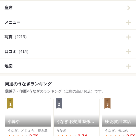
座席
メニュー
写真
（2213）
口コミ
（414）
地図
周辺のうなぎランキング
我孫子・印西
×
うなぎ
のランキング（点数の高いお店）です。
1
2
3
小暮や
うなぎ お㚙川 我孫子
鰻 お賀川 本店
店
うなぎ、どじょう、焼き鳥
うなぎ
うなぎ、天ぷら