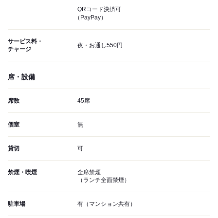
QRコード決済可
（PayPay）
サービス料・
夜・お通し550円
チャージ
席・設備
席数
45席
個室
無
貸切
可
禁煙・喫煙
全席禁煙
（ランチ全面禁煙）
駐車場
有（マンション共有）