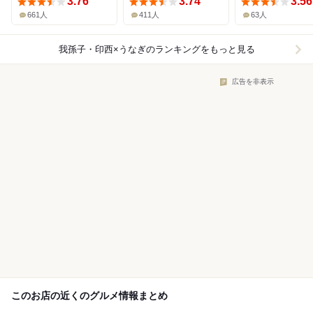
3.76
3.74
3.56
661人
411人
63人
我孫子・印西×うなぎ
のランキングをもっと見る
広告を非表示
このお店の近くのグルメ情報まとめ