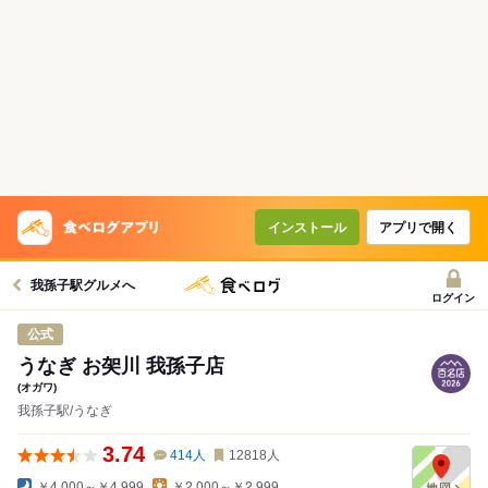
インストール
アプリで開く
我孫子駅グルメへ
ログイン
公式
うなぎ お㚙川 我孫子店
(オガワ)
我孫子駅/うなぎ
3.74
414
人
12818
人
￥4,000～￥4,999
￥2,000～￥2,999