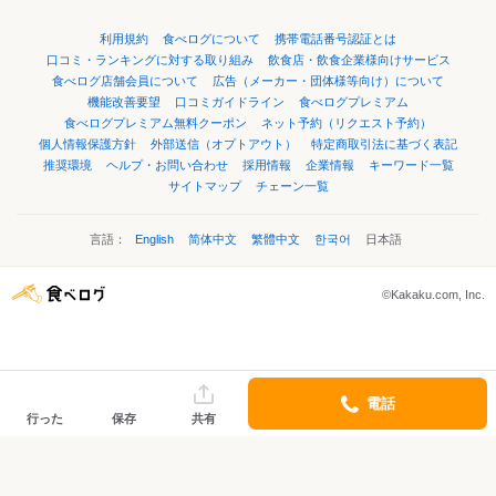
利用規約
食べログについて
携帯電話番号認証とは
口コミ・ランキングに対する取り組み
飲食店・飲食企業様向けサービス
食べログ店舗会員について
広告（メーカー・団体様等向け）について
機能改善要望
口コミガイドライン
食べログプレミアム
食べログプレミアム無料クーポン
ネット予約（リクエスト予約）
個人情報保護方針
外部送信（オプトアウト）
特定商取引法に基づく表記
推奨環境
ヘルプ・お問い合わせ
採用情報
企業情報
キーワード一覧
サイトマップ
チェーン一覧
言語：
English
简体中文
繁體中文
한국어
日本語
©Kakaku.com, Inc.
電話
行った
保存
共有