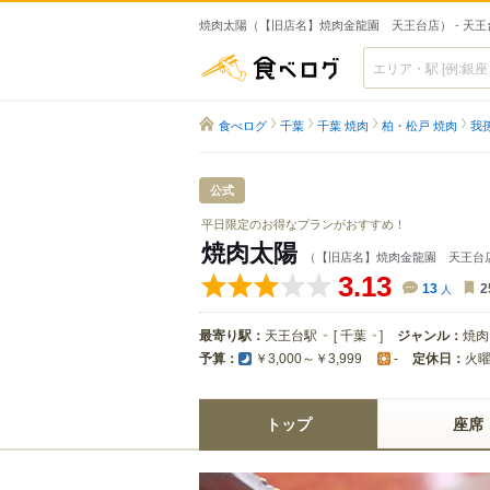
焼肉太陽（【旧店名】焼肉金龍園 天王台店） - 天
食べログ
食べログ
千葉
千葉 焼肉
柏・松戸 焼肉
我
公式
平日限定のお得なプランがおすすめ！
焼肉太陽
（【旧店名】焼肉金龍園 天王台
3.13
13
人
2
最寄り駅：
天王台駅
[
千葉
]
ジャンル：
焼肉
予算：
定休日：
火
￥3,000～￥3,999
-
トップ
座席