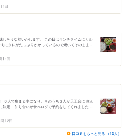
1回
味しそうな匂いがします。 この日はランチタイムにカル
 お肉にタレがたっぷりかかっているので焼いてそのまま...
問
1回
！ ６人で集まる事になり、そのうち３人が天王台に 住ん
決定！ 知り合いが食べログで予約をしてくれました ...
 訪問
2回
口コミ
をもっと見る （
13
人）