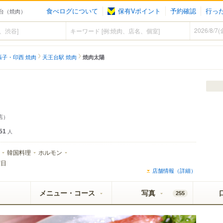
食べログについて
保有Vポイント
予約確認
行っ
王台（焼肉）
孫子・印西 焼肉
天王台駅 焼肉
焼肉太陽
店）
51
人
韓国料理
ホルモン
曜日
店舗情報（詳細）
メニュー・コース
写真
255