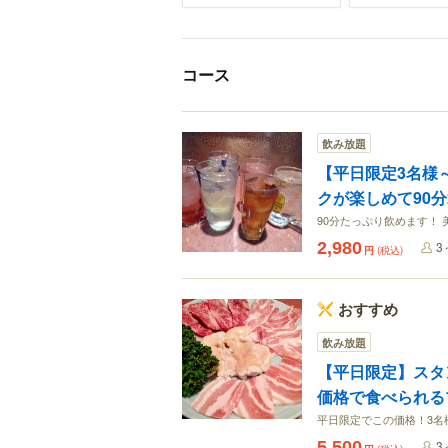
コース
飲み放題
【平日限定3名様
クが楽しめて90分2
90分たっぷり飲めます！
2,980
3
円
(税込)
おすすめ
飲み放題
【平日限定】スタ
価格で食べられる
平日限定でこの価格！3名
5,500
3