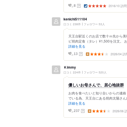
2016/10 訪問
？
8
kenichi511104
口コミ 238件
フォロワー 53人
天王台駅近くのお店で数十ｍ先から美
ビ焼肉定食（タレ）¥1,500を注文。
詳細を見る
2026/04 訪
？
13
Ｋimmy
口コミ 224件
フォロワー 520人
優しいお母さんで、居心地抜群
お肉を食べたいと知り合いからの連絡
でいる為、天王台にある焼肉太陽さんに
詳細を見る
2026/06
？
237