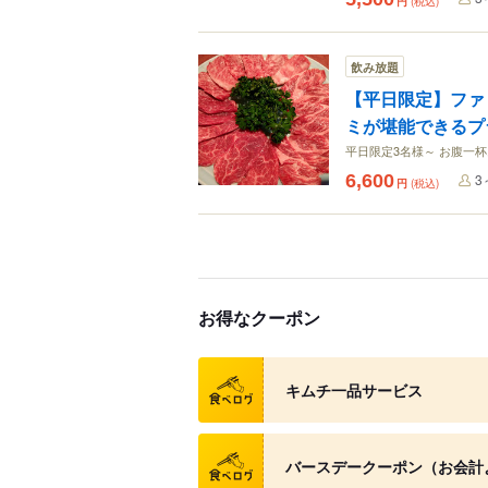
円
(税込)
飲み放題
【平日限定】ファ
ミが堪能できるプ
平日限定3名様～ お腹一
6,600
3
円
(税込)
お得なクーポン
クーポン
キムチ一品サービス
クーポン
バースデークーポン（お会計よ