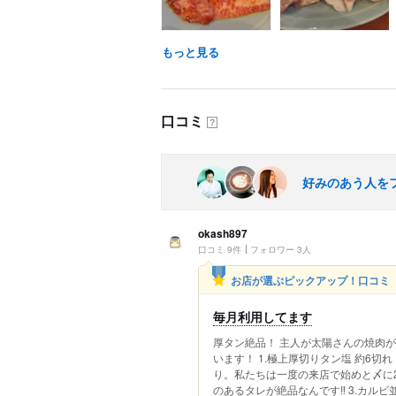
もっと見る
口コミ
？
好みのあう人を
okash897
口コミ 9件
フォロワー 3人
お店が選ぶピックアップ！口コミ
毎月利用してます
厚タン絶品！ 主人が太陽さんの焼肉
います！ 1.極上厚切りタン塩 約6切
り。私たちは一度の来店で始めと〆に2
のあるタレが絶品なんです‼️ 3.カルビ