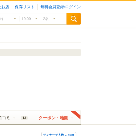
たお店
保存リスト
無料会員登録/ログイン
口コミ
クーポン・地図
13
ディナーで人数 × 50pt