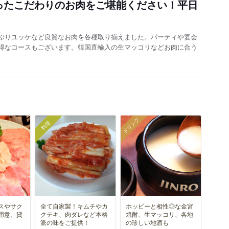
ったこだわりのお肉をご堪能ください！平日
ぶりユッケなど良質なお肉を各種取り揃えました。パーティや宴会
得なコースもございます。韓国直輸入の生マッコリなどお肉に合う
ドリンク
料理
スやサク
全て自家製！キムチやカ
ホッピーと相性◎な金宮
用意。貸
クテキ、肉ダレなど本格
焼酎、生マッコリ、各地
派の味をご提供！
の珍しい地酒も