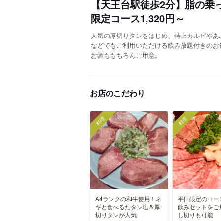
【天王台駅徒歩2分】脂の乗
限定コース1,320円～
人気の厚切りタンをはじめ、特上カルビやあ
などでもご利用いただける飲み放題付きのお
お酒ももちろんご用意。
お店のこだわり
料理
料理
A4ランクの和牛使用！ネ
平日限定のコー
ギと食べるたタン塩＆厚
飲みセットをご
切りタンが人気
し切りも可能