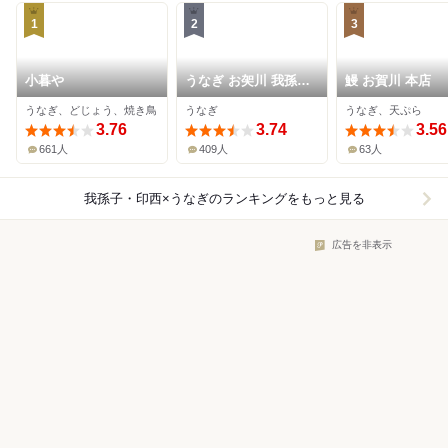
1
2
3
小暮や
うなぎ お㚙川 我孫子
鰻 お賀川 本店
店
うなぎ、どじょう、焼き鳥
うなぎ
うなぎ、天ぷら
3.76
3.74
3.56
661人
409人
63人
我孫子・印西×うなぎ
のランキングをもっと見る
広告を非表示