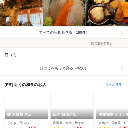
すべての写真を見る（180件）
広告を非表示
口コミ
口コミをもっと見る（42人）
[PR] 近くの和食のお店
もっと見る
鰻 お賀川 本店
庄や 我孫子店
串家物語 イオン
ル千葉ニュータ
うなぎ、天ぷら
居酒屋、海鮮、焼き鳥