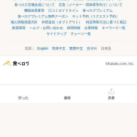
食べログ店舗会員について
広告（メーカー・団体様等向け）について
機能改善要望
口コミガイドライン
食べログプレミアム
食べログプレミアム無料クーポン
ネット予約（リクエスト予約）
個人情報保護方針
外部送信（オプトアウト）
特定商取引法に基づく表記
推奨環境
ヘルプ・お問い合わせ
採用情報
企業情報
キーワード一覧
サイトマップ
チェーン一覧
言語：
English
简体中文
繁體中文
한국어
日本語
©Kakaku.com, Inc.
行った
保存
共有