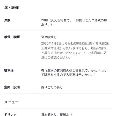
席・設備
席数
28席（見える範囲で。一部掘りごたつ形式の席
あり。）
禁煙・喫煙
全席喫煙可
2020年4月1日より受動喫煙対策に関する法律(改
正健康増進法）が施行されており、最新の情報
と異なる場合がございますので、ご来店前に店
舗にご確認ください。
駐車場
有（農家の玄関前の様な雰囲気で、かなりつめ
て駐車をするので大型車は辛いかも。）
空間・設備
掘りごたつあり
メニュー
ドリンク
日本酒あり、焼酎あり