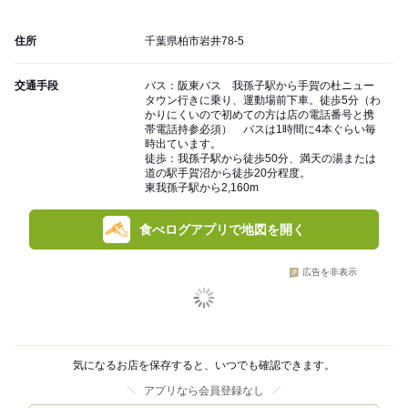
住所
千葉県柏市岩井78-5
交通手段
バス：阪東バス 我孫子駅から手賀の杜ニュー
タウン行きに乗り、運動場前下車。徒歩5分（わ
かりにくいので初めての方は店の電話番号と携
帯電話持参必須） バスは1時間に4本ぐらい毎
時出ています。
徒歩：我孫子駅から徒歩50分、満天の湯または
道の駅手賀沼から徒歩20分程度。
東我孫子駅から2,160m
食べログアプリで地図を開く
広告を非表示
気になるお店を保存すると、いつでも確認できます。
アプリなら会員登録なし