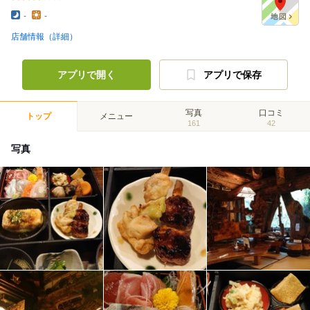
-
-
店舗情報（詳細）
アプリで開く
アプリで保存
写真
口コミ
トップ
メニュー
161
42
写真