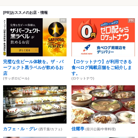
[PR]おススメのお店・情報
PR
PR
完璧な生ビール体験を。ザ・パ
【ロケットナウ】が利用できる
ーフェクト黒ラベルが飲めるお
食べログ掲載店舗をご紹介しま
店
す。
(サッポロビール)
(ロケットナウ)
カフェ・ル・グレ
佳耀亭
(西千葉/カフェ)
(葭川公園/中華料理)