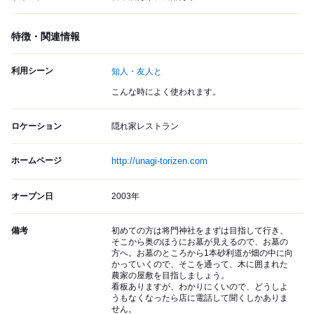
特徴・関連情報
利用シーン
知人・友人と
こんな時によく使われます。
ロケーション
隠れ家レストラン
ホームページ
http://unagi-torizen.com
オープン日
2003年
備考
初めての方は将門神社をまずは目指して行き、
そこから奥のほうにお墓が見えるので、お墓の
方へ。お墓のところから1本砂利道が畑の中に向
かっていくので、そこを通って、木に囲まれた
農家の屋敷を目指しましょう。
看板ありますが、わかりにくいので、どうしよ
うもなくなったら店に電話して聞くしかありま
せん。