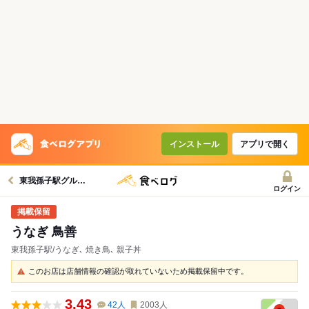
インストール
アプリで開く
東我孫子駅グルメへ
ログイン
うなぎ 鳥善
東我孫子駅/うなぎ､ 焼き鳥､ 親子丼
このお店は店舗情報の確認が取れていないため掲載保留中です。
3.43
42
人
2003
人