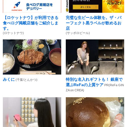
【ロケットナウ】が利用できる
完璧な生ビール体験を。ザ・パ
食べログ掲載店舗をご紹介しま
ーフェクト黒ラベルが飲めるお
す。
店
(ロケットナウ)
(サッポロビール)
みくに
特別な名入れギフトも！ 銀座で
(千葉/とんかつ)
選ぶReFaの上質ケア
PR(ReFa GIN
ZA on CREA)