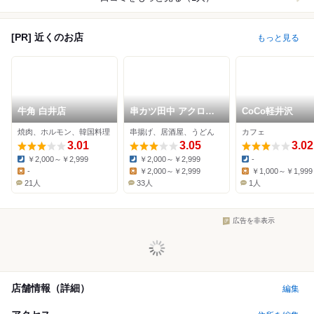
[PR] 近くのお店
もっと見る
牛角 白井店
串カツ田中 アクロス
CoCo軽井沢
モール新鎌ヶ谷店
焼肉、ホルモン、韓国料理
串揚げ、居酒屋、うどん
カフェ
3.01
3.05
3.02
￥2,000～￥2,999
￥2,000～￥2,999
-
Dinner:
Dinner:
Dinner:
-
￥2,000～￥2,999
￥1,000～￥1,999
Lunch:
Lunch:
Lunch:
21人
33人
1人
広告を非表示
店舗情報（詳細）
編集