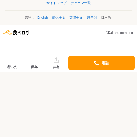
サイトマップ
チェーン一覧
言語：
English
简体中文
繁體中文
한국어
日本語
©Kakaku.com, Inc.
電話
行った
保存
共有