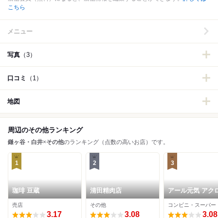
こちら
メニュー
写真
（3）
口コミ
（1）
地図
周辺のその他ランキング
鎌ヶ谷・白井
×
その他
のランキング（点数の高いお店）です。
1
2
3
珈琲 豆蔵
清田精肉店
アール元気 アク
モール新鎌ヶ谷
売店
その他
コンビニ・スーパー
3.17
3.08
3.08