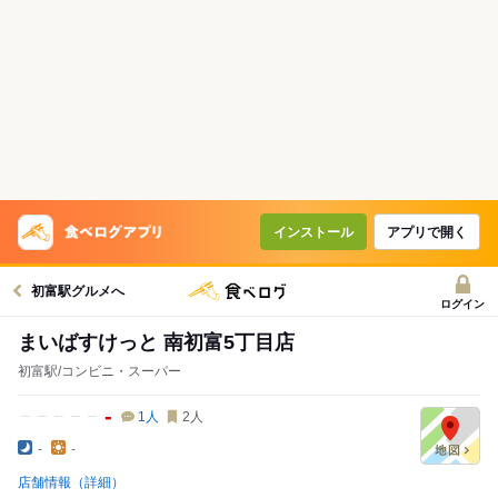
インストール
アプリで開く
初富駅グルメへ
ログイン
まいばすけっと 南初富5丁目店
初富駅/コンビニ・スーパー
-
1
人
2
人
-
-
店舗情報（詳細）