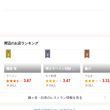
周辺のお店ランキング
1
2
3
麺屋 青
博士ラーメン別館 ＆
藤川
HAKASE Thai 博士レ
ラーメン
タイ料理
うなぎ
ストラン本店
3.67
3.47
3.31
181人
294人
39人
鎌ヶ谷・白井
のレストラン情報を見る