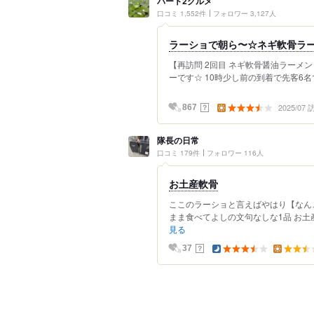
パート2グルメ
口コミ 1,552件
フォロワー 3,127人
ラーショで朝ら〜☆ネギ軟骨ラ
【再訪問 2回目 ネギ軟骨醤油ラーメン 
ーです☆ 10時少し前の到着で先客6名
2025/07
？
867
隊長の日常
口コミ 179件
フォロワー 116人
お土産軟骨
ここのラーショと言えばやはり【なん
まま食べてよしの文句なしな1品 お土産で
見る
？
37