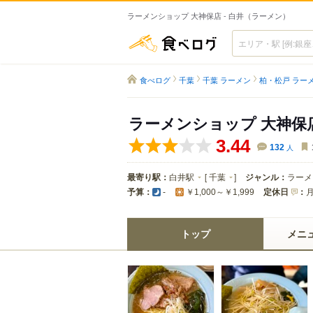
ラーメンショップ 大神保店 - 白井（ラーメン）
食べログ
食べログ
千葉
千葉 ラーメン
柏・松戸 ラー
ラーメンショップ 大神保
3.44
132
人
最寄り駅：
白井駅
[
千葉
]
ジャンル：
ラーメ
予算：
定休日
：
-
￥1,000～￥1,999
トップ
メニ