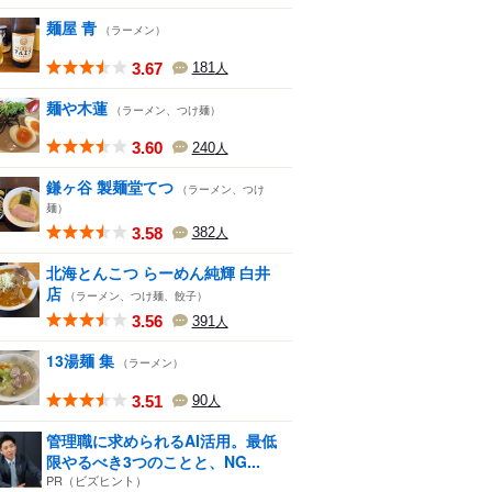
麺屋 青
（ラーメン）
3.67
181
人
麺や木蓮
（ラーメン、つけ麺）
3.60
240
人
鎌ヶ谷 製麺堂てつ
（ラーメン、つけ
麺）
3.58
382
人
北海とんこつ らーめん純輝 白井
店
（ラーメン、つけ麺、餃子）
3.56
391
人
13湯麺 集
（ラーメン）
3.51
90
人
管理職に求められるAI活用。最低
限やるべき3つのことと、NG...
PR（ビズヒント）