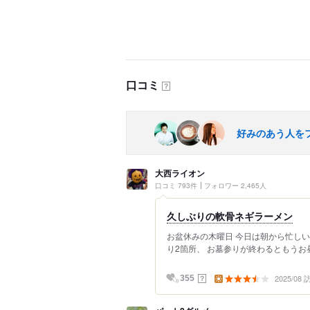
口コミ
？
好みのあう人を
大西ライオン
口コミ 793件
フォロワー 2,465人
久しぶりの軟骨ネギラーメン
お盆休みの木曜日 今日は朝から忙しい
り2箇所、 お墓参りが終わるともうお昼
2025/08
？
355