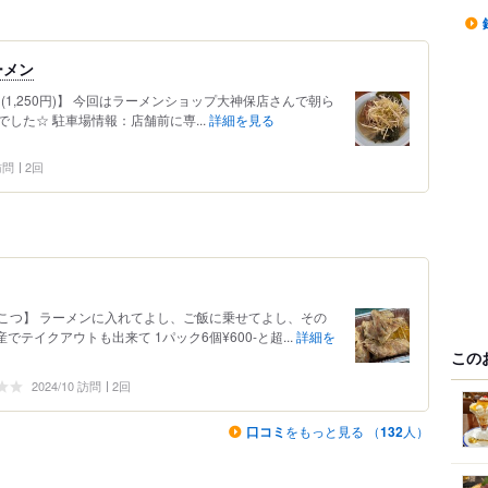
ーメン
(1,250円)】 今回はラーメンショップ大神保店さんで朝ら
でした☆ 駐車場情報：店舗前に専...
詳細を見る
 訪問
2回
こつ】 ラーメンに入れてよし、ご飯に乗せてよし、その
テイクアウトも出来て 1パック6個¥600-と超...
詳細を
この
2024/10 訪問
2回
口コミ
をもっと見る （
132
人）