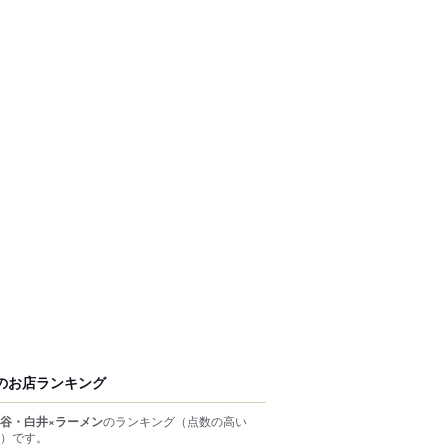
のお店ランキング
谷・白井×ラーメン
のランキング
（点数の高い
）
です。