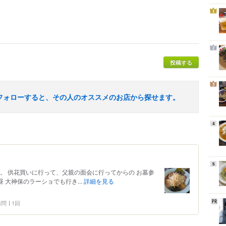
1
2
投稿する
3
フォローすると、その人のオススメのお店から探せます。
4
5
。 供花買いに行って、父親の面会に行ってからの お墓参
 大神保のラーショでも行き...
詳細を見る
 訪問
1回