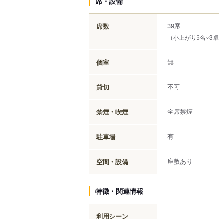
席・設備
39席
席数
（小上がり6名×3
無
個室
不可
貸切
全席禁煙
禁煙・喫煙
有
駐車場
座敷あり
空間・設備
特徴・関連情報
利用シーン