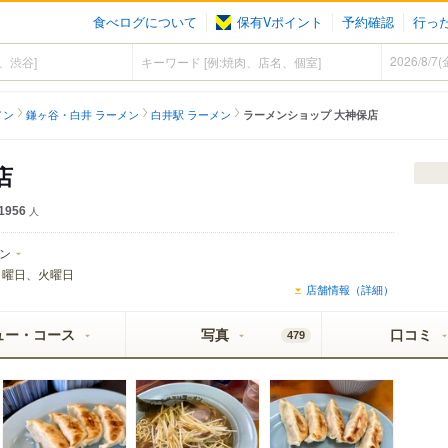
食べログについて
保有Vポイント
予約確認
行っ
メン
鎌ヶ谷・白井 ラーメン
白井駅 ラーメン
ラーメンショップ 大神保店
店
1956
人
ン
月曜日、火曜日
店舗情報（詳細）
ュー・コース
写真
口コミ
479