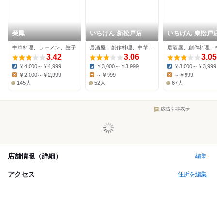
榮鳳
いちげん 新松戸店
いちげん 東松戸
中華料理、ラーメン、餃子
居酒屋、創作料理、中華料理
3.42
3.06
3.05
￥4,000～￥4,999
￥3,000～￥3,999
￥3,000～￥3,999
Dinner:
Dinner:
Dinner:
￥2,000～￥2,999
～￥999
～￥999
Lunch:
Lunch:
Lunch:
145人
52人
67人
広告を非表示
店舗情報（詳細）
編集
アクセス
住所を編集