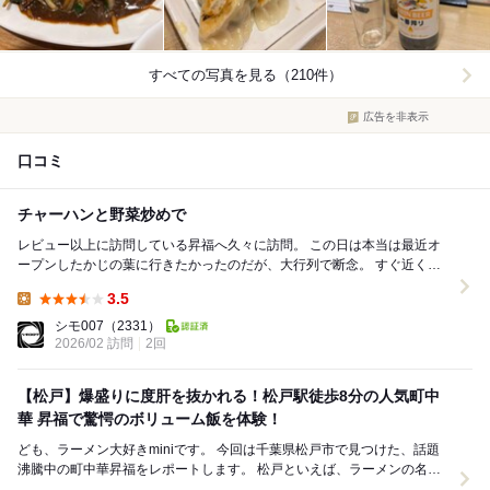
すべての写真を見る（210件）
広告を非表示
口コミ
チャーハンと野菜炒めで
レビュー以上に訪問している昇福へ久々に訪問。 この日は本当は最近オ
ープンしたかじの葉に行きたかったのだが、大行列で断念。 すぐ近くの
まるきは美味いが煮干しの口でもないので、...
3.5
Lunch:
シモ007
（2331）
2026/02 訪問
2回
【松戸】爆盛りに度肝を抜かれる！松戸駅徒歩8分の人気町中
華 昇福で驚愕のボリューム飯を体験！
ども、ラーメン大好きminiです。 今回は千葉県松戸市で見つけた、話題
沸騰中の町中華昇福をレポートします。 松戸といえば、ラーメンの名店
が多く集まる激戦区ですが、 今回訪れた...