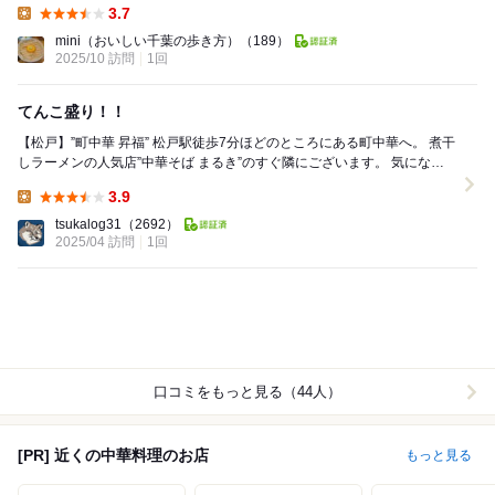
3.7
Lunch:
mini（おいしい千葉の歩き方）
（189）
2025/10 訪問
1回
てんこ盛り！！
【松戸】”町中華 昇福” 松戸駅徒歩7分ほどのところにある町中華へ。 煮干
しラーメンの人気店”中華そば まるき”のすぐ隣にございます。 気になっ
ていましたがなかなかお伺い...
3.9
Lunch:
tsukalog31
（2692）
2025/04 訪問
1回
口コミをもっと見る（44人）
[PR] 近くの中華料理のお店
もっと見る