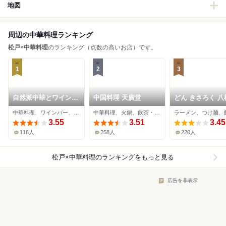
地図
周辺の中華料理ランキング
松戸
×
中華料理
のランキング（点数の高いお店）です。
1
2
3
自然派中華とワイン
中国料理 天廣堂
どん きさろく 八
戸芽主
中華料理、ワインバー、担々麺
中華料理、火鍋、飲茶・点心
ラーメン、つけ麺、
3.55
3.51
3.45
116人
258人
220人
松戸×中華料理
のランキングをもっと見る
広告を非表示