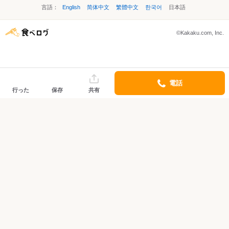
言語：
English
简体中文
繁體中文
한국어
日本語
©Kakaku.com, Inc.
電話
行った
保存
共有