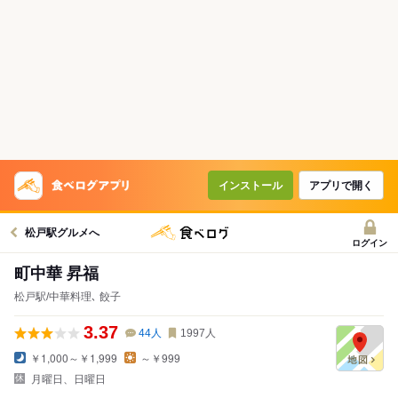
インストール
アプリで開く
松戸駅グルメへ
ログイン
町中華 昇福
松戸駅/中華料理､ 餃子
3.37
44
人
1997
人
￥1,000～￥1,999
～￥999
月曜日、日曜日