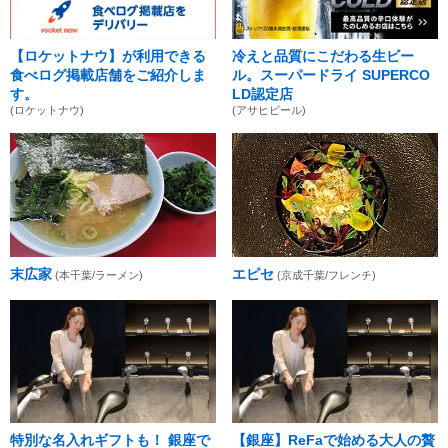
【ロケットナウ】が利用できる
冷えと品質にこだわる生ビー
食べログ掲載店舗をご紹介しま
ル。スーパードライ SUPERCO
す。
LD認定店
(ロケットナウ)
(アサヒビール)
末広家
エピセ
(本千葉/ラーメン)
(京成千葉/フレンチ)
特別な名入れギフトも！ 銀座で
【銀座】ReFaで始める大人の贅