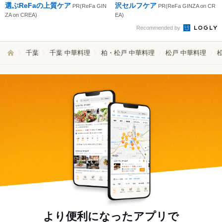
選ぶReFaの上質ケア
沢セルフケア
PR(ReFa GIN
PR(ReFa GINZA on CR
ZA on CREA)
EA)
Recommended by
千葉
千葉 中華料理
柏・松戸 中華料理
松戸 中華料理
より便利になったアプリで