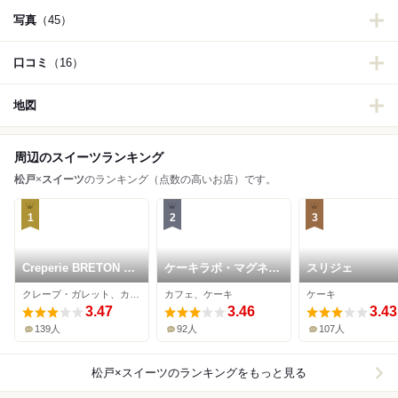
写真
（45）
口コミ
（16）
地図
周辺のスイーツランキング
松戸
×
スイーツ
のランキング（点数の高いお店）です。
1
2
3
Creperie BRETON 松
ケーキラボ・マグネッ
スリジェ
戸店
ト
クレープ・ガレット、カフェ、ケーキ
カフェ、ケーキ
ケーキ
3.47
3.46
3.43
139人
92人
107人
松戸×スイーツ
のランキングをもっと見る