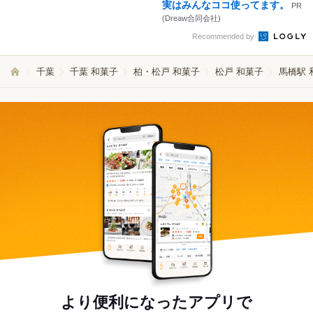
実はみんなココ使ってます。
PR
(Dreaw合同会社)
Recommended by
千葉
千葉 和菓子
柏・松戸 和菓子
松戸 和菓子
馬橋駅 
より便利になったアプリで