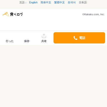
言語：
English
简体中文
繁體中文
한국어
日本語
©Kakaku.com, Inc.
電話
行った
保存
共有