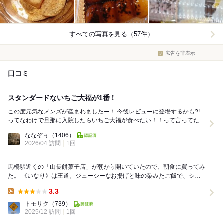
すべての写真を見る（57件）
広告を非表示
口コミ
スタンダードないちご大福が1番！
この度元気なメンズが産まれましたー！ 今後レビューに登場するかも?!
ってなわけで旦那に入院したらいちご大福が食べたい！！って言ってたら
買ってきてくれた！ アクちゃん...
ななぞぅ
（1406）
2026/04 訪問
1回
馬橋駅近くの「山長餅菓子店」が朝から開いていたので、朝食に買ってみ
た。 《いなり》は王道。ジューシーなお揚げと味の染みたご飯で、シン
プルに美味い逸品。 《のり巻き》はか...
3.3
Lunch:
トモサク
（739）
2025/12 訪問
1回