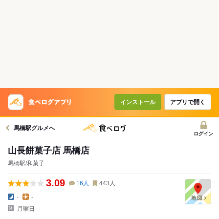
インストール
アプリで開く
馬橋駅グルメへ
ログイン
山長餅菓子店 馬橋店
馬橋駅/和菓子
3.09
16
人
443
人
-
-
月曜日