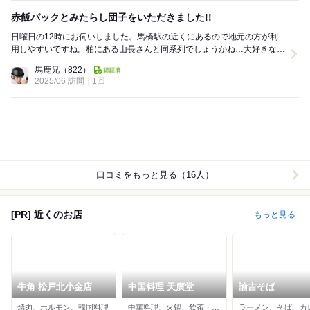
赤飯パックとみたらし団子をいただきました!!
日曜日の12時にお伺いしました。馬橋駅の近くにあるので地元の方が利
用しやすいですね。柏にある山長さんと同系列でしょうかね…大好きな赤
飯とみたらし団子を購入しました。 赤飯は付...
馬鹿兄
（822）
2025/06 訪問
1回
口コミをもっと見る（16人）
[PR] 近くのお店
もっと見る
牛角 松戸北小金店
中国料理 天廣堂
諭吉そば
焼肉、ホルモン、韓国料理
中華料理、火鍋、飲茶・点心
ラーメン、そば、カ