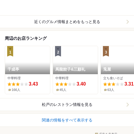
近くのグルメ情報まとめをもっと見る
周辺のお店ランキング
1
2
3
千成亭
馬龍餃子&三顧礼
兎屋
中華料理
中華料理
立ち食いそば
3.43
3.40
3.31
166人
45人
63人
松戸
のレストラン情報を見る
関連の情報をすべて表示する