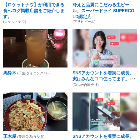
【ロケットナウ】が利用できる
冷えと品質にこだわる生ビー
食べログ掲載店舗をご紹介しま
ル。スーパードライ SUPERCO
す。
LD認定店
(ロケットナウ)
(アサヒビール)
馬酔木
SNSアカウントを着実に成長。
(千葉/ダイニングバー)
実はみんなココ使ってます。
PR
(Dreaw合同会社)
正木屋
SNSアカウントを着実に成長。
(葭川公園/うなぎ)