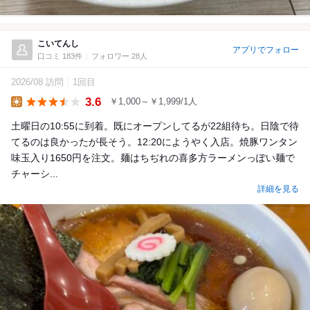
こいてんし
アプリでフォロー
口コミ 183件
フォロワー 28人
2026/08 訪問
1回目
3.6
￥1,000～￥1,999/1人
Lunch
土曜日の10:55に到着。既にオープンしてるが22組待ち。日陰で待
てるのは良かったが長そう。12:20にようやく入店。焼豚ワンタン
味玉入り1650円を注文。麺はちぢれの喜多方ラーメンっぽい麺で
チャーシ...
詳細を見る