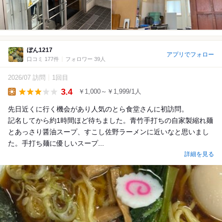
ぼん1217
アプリでフォロー
口コミ 177件
フォロワー 39人
2026/07 訪問
1回目
3.4
￥1,000～￥1,999/1人
Lunch
先日近くに行く機会があり人気のとら食堂さんに初訪問。
記名してから約1時間ほど待ちました。青竹手打ちの自家製縮れ麺
とあっさり醤油スープ、すこし佐野ラーメンに近いなと思いまし
た。手打ち麺に優しいスープ...
詳細を見る