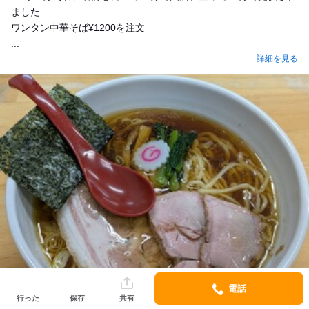
ました
ワンタン中華そば¥1200を注文
...
詳細を見る
電話
行った
保存
共有
J_B_J