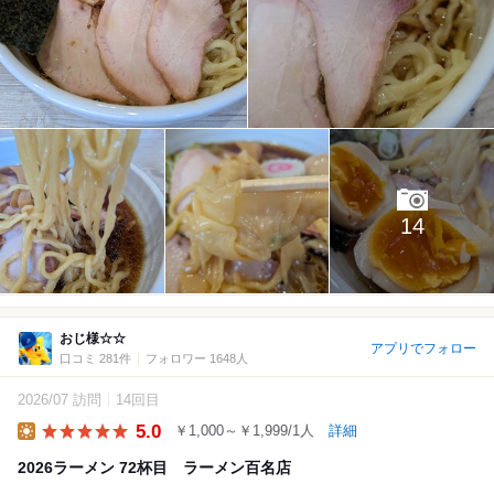
14
おじ様☆☆
アプリでフォロー
口コミ 281件
フォロワー 1648人
2026/07 訪問
14回目
5.0
￥1,000～￥1,999/1人
詳細
Lunch
2026ラーメン 72杯目 ラーメン百名店