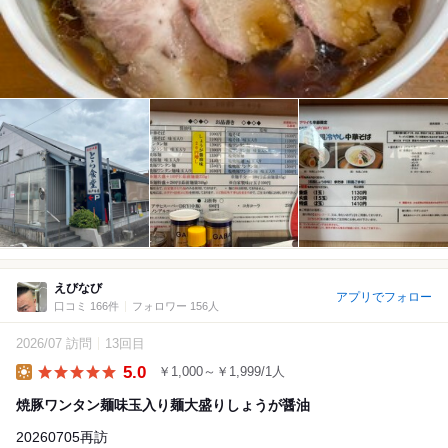
えびなび
アプリでフォロー
口コミ 166件
フォロワー 156人
2026/07 訪問
13回目
5.0
￥1,000～￥1,999/1人
Lunch
焼豚ワンタン麺味玉入り麺大盛りしょうが醤油
20260705再訪