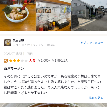
Tsuru75
アプリでフォロー
口コミ 1176件
フォロワー 1993人
2026/07 訪問
1回目
3.3
￥1,000～￥1,999/1人
Lunch
白河ラーメン
その分野には詳しくは無いのですが、ある程度の予想は出来てま
した。少し塩味が思ったよりも強く感じました。自家製手打ちの
麺はすごく良く感じました。まぁ人気店なんでしょうが、もう少
し回転率上げるとか工夫した...
詳細を見る