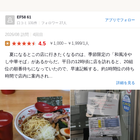
EF58 61
アプリでフォロー
口コミ 131件
フォロワー 27人
2026/08 訪問
4回目
4.5
￥1,000～￥1,999/1人
Lunch
夏になるとこの店に行きたくなるのは、季節限定の「和風冷や
し中華そば」があるからだ。平日の12時頃に店を訪れると、20組
位の順番待ちになっていたので、早速記帳する。約1時間位の待ち
時間で店内に案内され...
詳細を見る