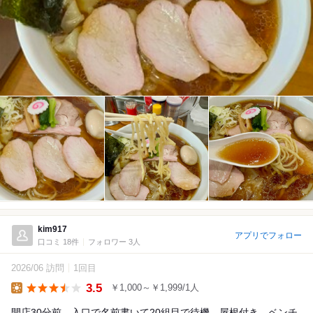
kim917
アプリでフォロー
口コミ 18件
フォロワー 3人
2026/06 訪問
1回目
3.5
￥1,000～￥1,999/1人
Lunch
開店30分前、入口で名前書いて20組目で待機。屋根付き、ベンチ