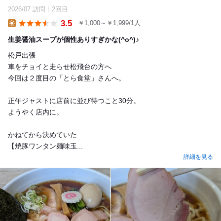
2026/07 訪問
2回目
3.5
￥1,000～￥1,999/1人
Lunch
生姜醤油スープが個性ありすぎかな(^o^)♪
松戸出張
車をチョイと走らせ松飛台の方へ
今回は２度目の「とら食堂」さんへ。
正午ジャストに店前に並び待つこと30分。
ようやく店内に。
かねてから決めていた
【焼豚ワンタン麺味玉...
詳細を見る