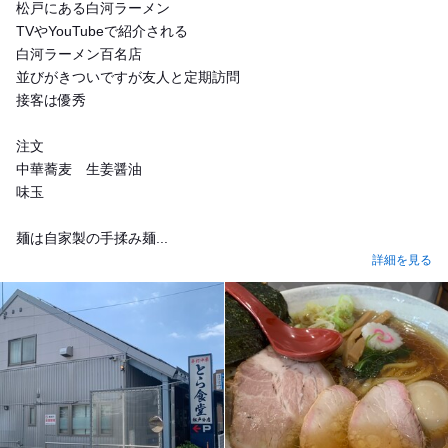
松戸にある白河ラーメン
TVやYouTubeで紹介される
白河ラーメン百名店
並びがきついですが友人と定期訪問
接客は優秀
注文
中華蕎麦 生姜醤油
味玉
麺は自家製の手揉み麺...
詳細を見る