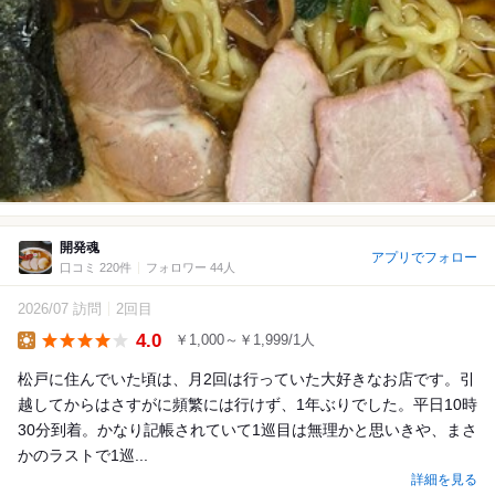
開発魂
アプリでフォロー
口コミ 220件
フォロワー 44人
2026/07 訪問
2回目
4.0
￥1,000～￥1,999/1人
Lunch
松戸に住んでいた頃は、月2回は行っていた大好きなお店です。引
越してからはさすがに頻繁には行けず、1年ぶりでした。平日10時
30分到着。かなり記帳されていて1巡目は無理かと思いきや、まさ
かのラストで1巡...
詳細を見る