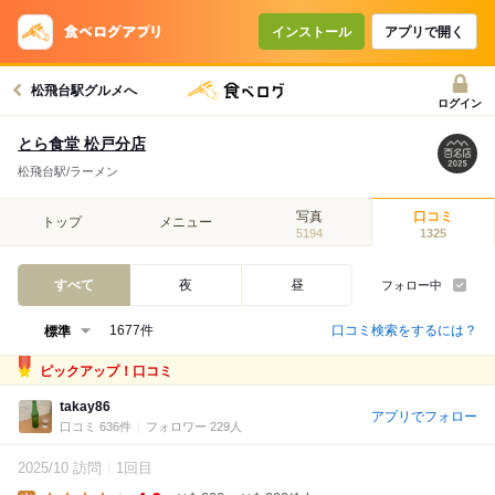
インストール
アプリで開く
松飛台駅グルメへ
ログイン
とら食堂 松戸分店
松飛台駅/ラーメン
写真
口コミ
トップ
メニュー
5194
1325
すべて
夜
昼
フォロー中
口コミ検索をするには？
1677件
ピックアップ！口コミ
takay86
アプリでフォロー
口コミ 636件
フォロワー 229人
2025/10 訪問
1回目