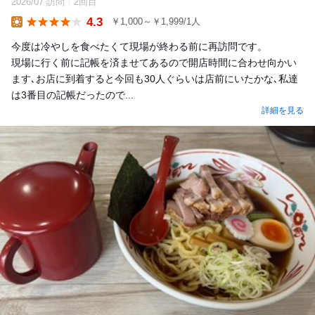
2026/07 訪問
2回目
4.3
￥1,000～￥1,999/1人
Lunch
今度は冷やしを食べたくて現場が終わる前に再訪問です。
現場に行く前に記帳を済ませてあるので開店時間に合わせ向かい
ます､お店に到着すると今回も30人ぐらいは店前にいたかな､私達
は3番目の記帳だったので...
詳細を見る