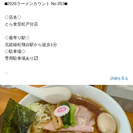
⬛︎2026ラーメンカウント No.053⬛︎
◇店名◇
とら食堂松戸分店
◇最寄り駅◇
北総線松飛台駅から徒歩1分
◇駐車場◇
専用駐車場️あり〼
...
詳細を見る