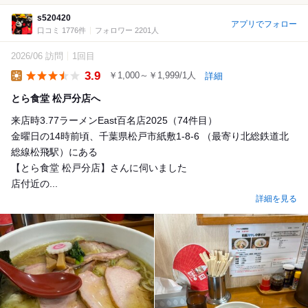
s520420
アプリでフォロー
口コミ 1776件
フォロワー 2201人
2026/06 訪問
1回目
3.9
￥1,000～￥1,999/1人
詳細
Lunch
とら食堂 松戸分店へ
来店時3.77ラーメンEast百名店2025（74件目）
金曜日の14時前頃、千葉県松戸市紙敷1-8-6 （最寄り北総鉄道北
総線松飛駅）にある
【とら食堂 松戸分店】さんに伺いました
店付近の...
詳細を見る