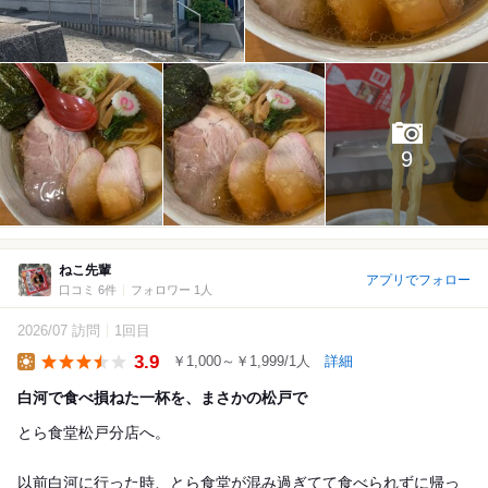
9
ねこ先輩
アプリでフォロー
口コミ 6件
フォロワー 1人
2026/07 訪問
1回目
3.9
￥1,000～￥1,999/1人
詳細
Lunch
白河で食べ損ねた一杯を、まさかの松戸で
とら食堂松戸分店へ。
以前白河に行った時、とら食堂が混み過ぎてて食べられずに帰っ