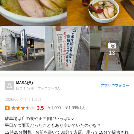
13
MASA(父)
アプリでフォロー
口コミ 17件
フォロワー 3人
2026/06 訪問
1回目
3.5
￥1,000～￥1,999/1人
Lunch
駐車場は店の裏や正面側にいっぱい♪
平日かつ雨天だったこともあり空いていたのかな？
12時25分到着、名前を書いて30分で入店、座って15分で提供され