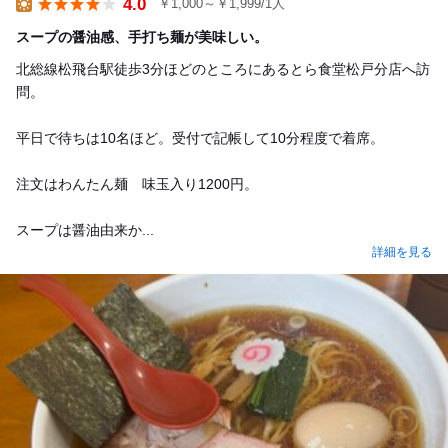
4.0
￥1,000～￥1,999/1人
Lunch
スープの醤油感、手打ち麺が美味しい。
北総線松飛台駅徒歩3分ほどのところにあるとら食堂松戸分店へ訪
問。
平日で待ちは10名ほど。受付で記帳して10分程度で着席。
注文はわんたん麺 味玉入り1200円。
スープは醤油由来か...
詳細を見る