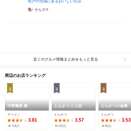
松戸の北端にあるおいしいお店
そらゴマ
近くのグルメ情報まとめをもっと見る
周辺のお店ランキング
1
2
3
中華蕎麦 柳
とんかつ とん吉
とんかつ小金庵
ラーメン
とんかつ
とんかつ
3.81
3.57
3.53
716人
103人
60人