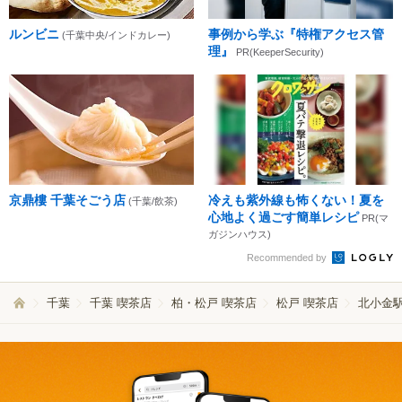
ルンビニ
事例から学ぶ『特権アクセス管
(千葉中央/インドカレー)
理』
PR(KeeperSecurity)
京鼎樓 千葉そごう店
冷えも紫外線も怖くない！夏を
(千葉/飲茶)
心地よく過ごす簡単レシピ
PR(マ
ガジンハウス)
Recommended by
千葉
千葉 喫茶店
柏・松戸 喫茶店
松戸 喫茶店
北小金駅