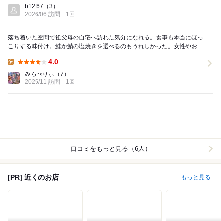
Lunch:
b12f67
（3）
2026/06 訪問
1回
落ち着いた空間で祖父母の自宅へ訪れた気分になれる。食事も本当にほっ
こりする味付け。鮭か鯖の塩焼きを選べるのもうれしかった。女性やお年
寄りにはとても満腹になる量。男性も満足できる大き...
4.0
Lunch:
みらべりぃ
（7）
2025/11 訪問
1回
口コミをもっと見る（6人）
[PR] 近くのお店
もっと見る