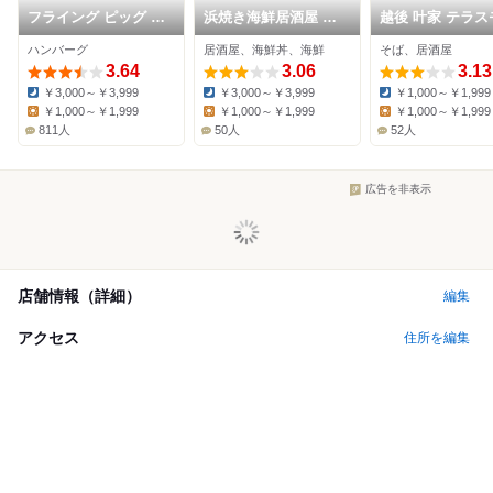
フライング ピッグ 松
浜焼き海鮮居酒屋 大
越後 叶家 テラス
戸本店
庄水産 新松戸西口店
ル松戸店
ハンバーグ
居酒屋、海鮮丼、海鮮
そば、居酒屋
3.64
3.06
3.13
￥3,000～￥3,999
￥3,000～￥3,999
￥1,000～￥1,999
Dinner:
Dinner:
Dinner:
￥1,000～￥1,999
￥1,000～￥1,999
￥1,000～￥1,999
Lunch:
Lunch:
Lunch:
811人
50人
52人
広告を非表示
店舗情報（詳細）
編集
アクセス
住所を編集