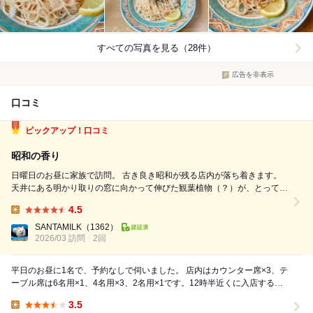
すべての写真を見る（28件）
広告を非表示
口コミ
ピックアップ！口コミ
昭和の香り
日曜日のお昼に家族で訪問。 古き良き昭和が残る店内が落ち着きます。
天井にある明かり取りの窓に向かって伸びた観葉植物（？）が、とっても
いい味を出しています。 自分はおすすめランチから、ハンバーグステー
4.5
キ950円。コーヒーが付いて、この価格はとてもリーズナブル。 連れと両
Lunch:
親は和風弁当コーヒ...
SANTAMILK
（1362）
2026/03 訪問
2回
平日のお昼に1名で、予約なしで伺いました。 店内はカウンター席×3、テ
ーブル席は6名用×1、4名用×3、2名用×1です。12時半近くに入店すると
席の半分は埋まっていました。店内は...
3.5