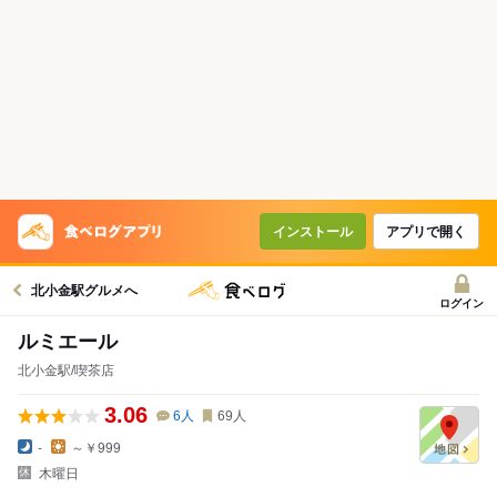
インストール
アプリで開く
北小金駅グルメへ
ログイン
ルミエール
北小金駅/喫茶店
3.06
6
人
69
人
-
～￥999
木曜日