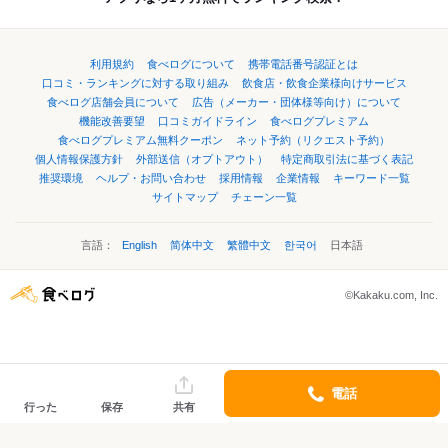
利用規約
食べログについて
携帯電話番号認証とは
口コミ・ランキングに対する取り組み
飲食店・飲食企業様向けサービス
食べログ店舗会員について
広告（メーカー・団体様等向け）について
機能改善要望
口コミガイドライン
食べログプレミアム
食べログプレミアム無料クーポン
ネット予約（リクエスト予約）
個人情報保護方針
外部送信（オプトアウト）
特定商取引法に基づく表記
推奨環境
ヘルプ・お問い合わせ
採用情報
企業情報
キーワード一覧
サイトマップ
チェーン一覧
言語：
English
简体中文
繁體中文
한국어
日本語
©Kakaku.com, Inc.
電話
行った
保存
共有