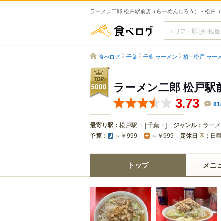
ラーメン二郎 松戸駅前店（らーめんじろう） - 松戸
食べログ
食べログ
千葉
千葉 ラーメン
柏・松戸 ラー
ラーメン二郎 松戸駅
3.73
81
最寄り駅：
松戸駅
[
千葉
]
ジャンル：
ラーメ
予算：
定休日
：
日
～￥999
～￥999
トップ
メニ