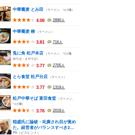
中華蕎麦 とみ田
（ラーメン、つけ麺）
4.06
2890
人
中華蕎麦 柳
（ラーメン）
3.81
716
人
兎に角 松戸本店
（ラーメン、つけ麺、
油そば・まぜそば）
3.77
2705
人
とら食堂 松戸分店
（ラーメン）
3.77
1319
人
松戸中華そば 富田食堂
（ラーメン、
つけ麺）
3.76
2019
人
稲盛氏に論破・叱責され目が覚め
た。経営者がバランスすべき2
つ...
PR（ビズヒント）