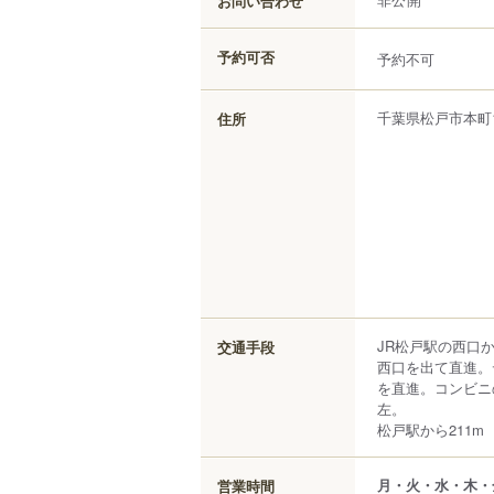
お問い合わせ
非公開
予約可否
予約不可
千葉県
松戸市
本町
住所
JR松戸駅の西口
交通手段
西口を出て直進。
を直進。コンビニ
左。
松戸駅から211m
月・火・水・木・
営業時間