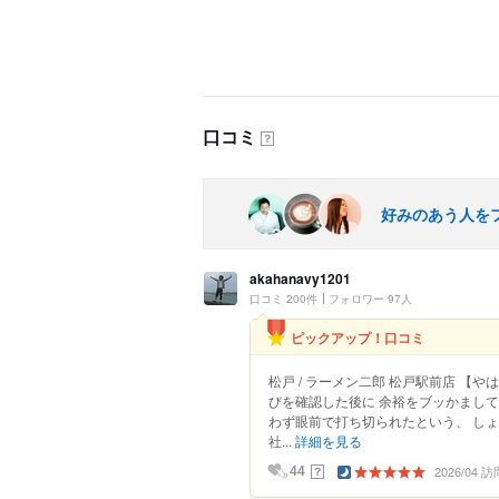
口コミ
？
好みのあう人を
akahanavy1201
口コミ 200件
フォロワー 97人
ピックアップ！口コミ
松戸 / ラーメン二郎 松戸駅前店 【
びを確認した後に 余裕をブッかまし
わず眼前で打ち切られたという、 しょ
社...
詳細を見る
2026/04 訪
？
44