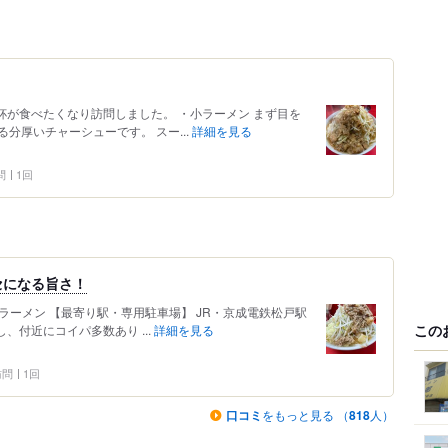
杯が食べたくなり訪問しました。 ・小ラーメン まず目を
分厚いチャーシューです。 スー...
詳細を見る
問
1回
セになる旨さ！
二郎ラーメン 【最寄り駅・専用駐車場】 JR・京成電鉄松戸駅
この
、付近にコイパ多数あり ...
詳細を見る
 訪問
1回
口コミ
をもっと見る （
818
人）