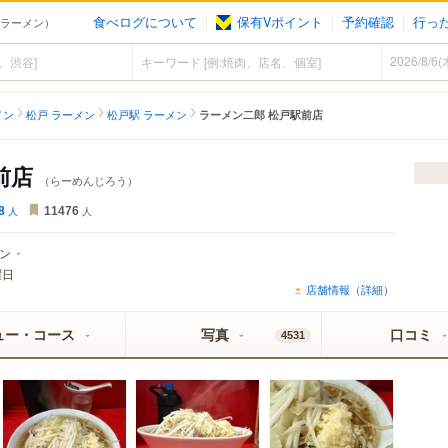
食べログについて
保有Vポイント
予約確認
行っ
（ラーメン）
メン
松戸 ラーメン
松戸駅 ラーメン
ラーメン二郎 松戸駅前店
前店
（らーめんじろう）
8
人
11476
人
ン
曜日
店舗情報（詳細）
ュー・コース
写真
口コミ
4531