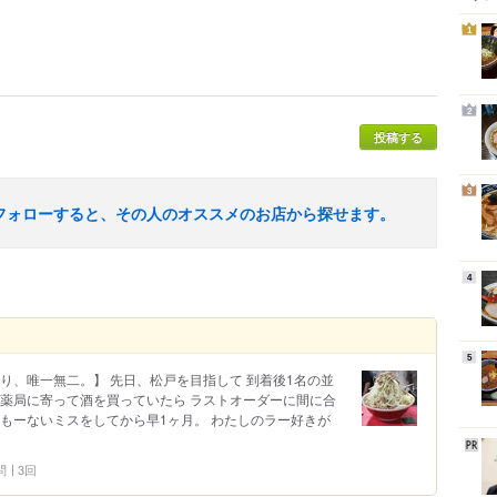
1
2
投稿する
3
フォローすると、その人のオススメのお店から探せます。
4
5
やはり、唯一無二。】 先日、松戸を目指して 到着後1名の並
て薬局に寄って酒を買っていたら ラストオーダーに間に合
もーないミスをしてから早1ヶ月。 わたしのラー好きが
問
3回