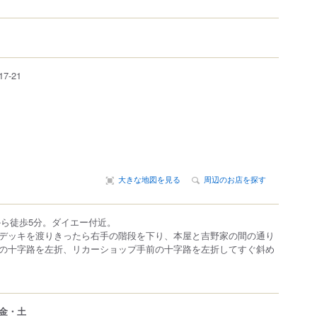
17-21
大きな地図を見る
周辺のお店を探す
から徒歩5分。ダイエー付近。
デッキを渡りきったら右手の階段を下り、本屋と吉野家の間の通り
の十字路を左折、リカーショップ手前の十字路を左折してすぐ斜め
金・土