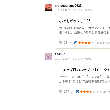
matsugurume0625
口コミ 843件
フォロワー 982人
小でもガッツリ二郎
松戸駅から徒歩5分。 ガツンとした一
引くのは、山盛りの野菜と存在感のある
2026/08 訪
？
23
5463ef
口コミ 296件
フォロワー 989人
しょっぱ目のスープですが、ク
小ラーメン1,100円 【ジャンル】 
から徒歩5分ほど 専用駐車場店前はなし
2026/07
？
107