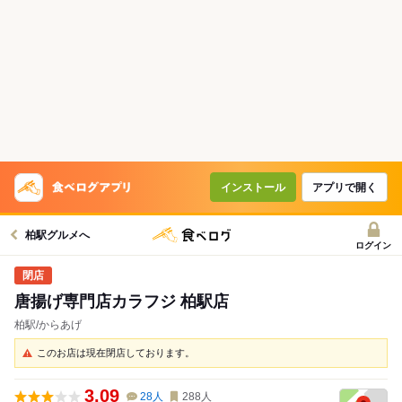
インストール
アプリで開く
柏駅グルメへ
ログイン
唐揚げ専門店カラフジ 柏駅店
柏駅/からあげ
このお店は現在閉店しております。
3.09
28
人
288
人