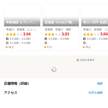
串家物語 セブンパー
居酒屋 それゆけ!鶏ヤ
串カツ田中 柏西
クアリオ柏店
ロー! 柏店
串揚げ、居酒屋、ビュッフェ
居酒屋、串揚げ、海鮮
串揚げ、居酒屋、う
3.04
3.03
3.04
￥2,000～￥2,999
￥2,000～￥2,999
￥2,000～￥2,999
Dinner:
Dinner:
Dinner:
￥1,000～￥1,999
-
-
Lunch:
Lunch:
Lunch:
26人
17人
25人
広告を非表示
店舗情報（詳細）
編集
アクセス
住所を編集