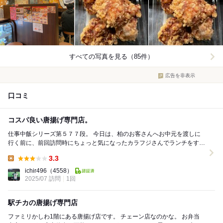
すべての写真を見る（85件）
広告を非表示
口コミ
コスパ良い唐揚げ専門店。
仕事中飯シリーズ第５７７段。 今日は、柏のお客さんへお中元を渡しに
行く前に、前回訪問時にちょっと気になったカラフジさんでランチをする
ことに。 お店は、上記通り柏駅直...
3.3
Lunch:
ichir496
（4558）
2025/07 訪問
1回
駅チカの唐揚げ専門店
ファミリかしわ1階にある唐揚げ店です。 チェーン店なのかな。 お弁当