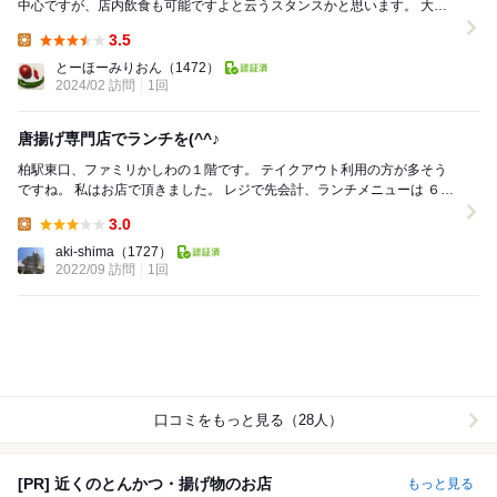
中心ですが、店内飲食も可能ですよと云うスタンスかと思います。 大雑
把ですが、テイクアウトとイートインのお客...
3.5
Lunch:
とーほーみりおん
（1472）
2024/02 訪問
1回
唐揚げ専門店でランチを(^^♪
柏駅東口、ファミリかしわの１階です。 テイクアウト利用の方が多そう
ですね。 私はお店で頂きました。 レジで先会計、ランチメニューは ６種
類で、3ヶ、4ヶ、５...
3.0
Lunch:
aki-shima
（1727）
2022/09 訪問
1回
口コミをもっと見る（28人）
[PR] 近くのとんかつ・揚げ物のお店
もっと見る