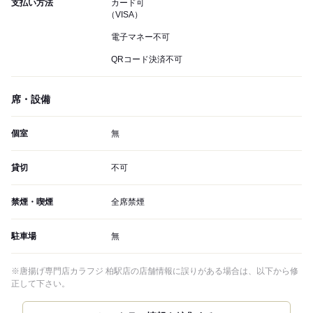
支払い方法
カード可
（VISA）
電子マネー不可
QRコード決済不可
席・設備
個室
無
貸切
不可
禁煙・喫煙
全席禁煙
駐車場
無
※唐揚げ専門店カラフジ 柏駅店の店舗情報に誤りがある場合は、以下から修
正して下さい。