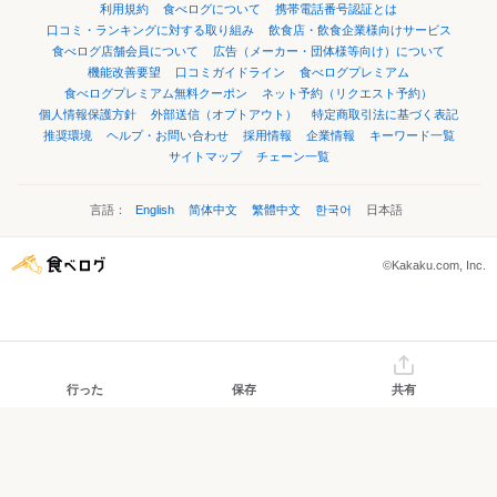
利用規約
食べログについて
携帯電話番号認証とは
口コミ・ランキングに対する取り組み
飲食店・飲食企業様向けサービス
食べログ店舗会員について
広告（メーカー・団体様等向け）について
機能改善要望
口コミガイドライン
食べログプレミアム
食べログプレミアム無料クーポン
ネット予約（リクエスト予約）
個人情報保護方針
外部送信（オプトアウト）
特定商取引法に基づく表記
推奨環境
ヘルプ・お問い合わせ
採用情報
企業情報
キーワード一覧
サイトマップ
チェーン一覧
言語：
English
简体中文
繁體中文
한국어
日本語
©Kakaku.com, Inc.
行った
保存
共有