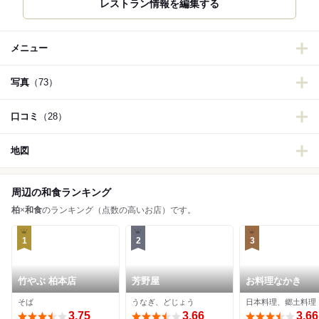
レストラン情報を編集する
メニュー
写真
（73）
口コミ
（28）
地図
周辺の和食ランキング
柏
×
和食
のランキング（点数の高いお店）です。
1
2
3
竹やぶ 柏本店
芳野屋
お料理なかき
そば
うなぎ、どじょう
日本料理、郷土料理
3.75
3.66
3.66