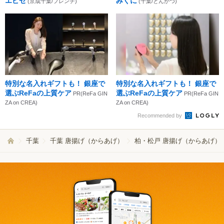
エピセ
みくに
(京成千葉/フレンチ)
(千葉/とんかつ)
特別な名入れギフトも！ 銀座で
特別な名入れギフトも！ 銀座で
選ぶReFaの上質ケア
選ぶReFaの上質ケア
PR(ReFa GIN
PR(ReFa GIN
ZA on CREA)
ZA on CREA)
Recommended by
千葉
千葉 唐揚げ（からあげ）
柏・松戸 唐揚げ（からあげ）