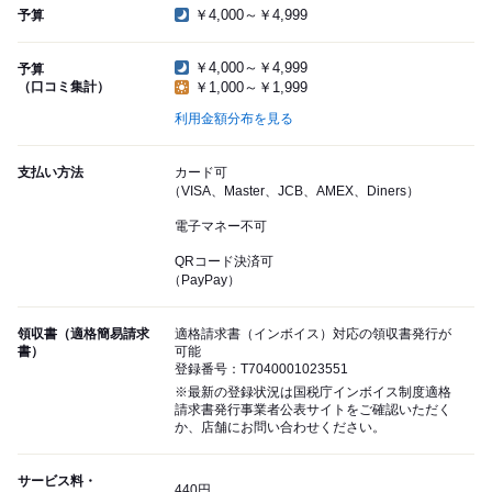
￥4,000～￥4,999
予算
￥4,000～￥4,999
予算
（口コミ集計）
￥1,000～￥1,999
利用金額分布を見る
支払い方法
カード可
（VISA、Master、JCB、AMEX、Diners）
電子マネー不可
QRコード決済可
（PayPay）
領収書（適格簡易請求
適格請求書（インボイス）対応の領収書発行が
書）
可能
登録番号：T7040001023551
※最新の登録状況は国税庁インボイス制度適格
請求書発行事業者公表サイトをご確認いただく
か、店舗にお問い合わせください。
サービス料・
440円