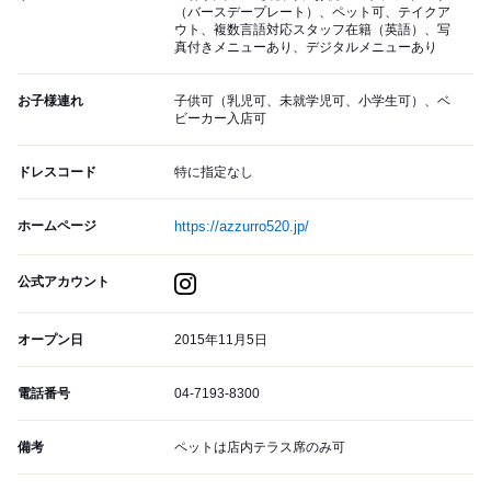
（バースデープレート）、ペット可、テイクア
ウト、複数言語対応スタッフ在籍（英語）、写
真付きメニューあり、デジタルメニューあり
お子様連れ
子供可（乳児可、未就学児可、小学生可）、ベ
ビーカー入店可
ドレスコード
特に指定なし
ホームページ
https://azzurro520.jp/
公式アカウント
オープン日
2015年11月5日
電話番号
04-7193-8300
備考
ペットは店内テラス席のみ可