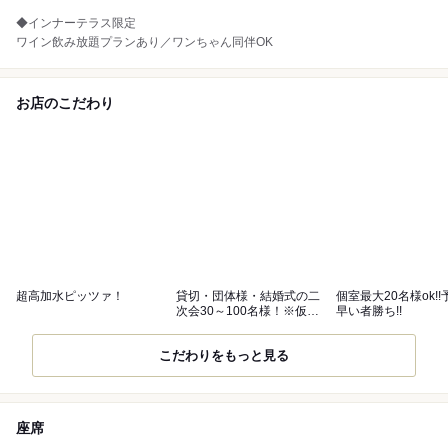
◆インナーテラス限定
ワイン飲み放題プランあり／ワンちゃん同伴OK
お店のこだわり
超高加水ピッツァ！
貸切・団体様・結婚式の二
個室最大20名様ok!
次会30～100名様！※仮予
早い者勝ち!!
約OK！
こだわりをもっと見る
座席