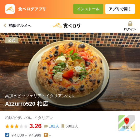
コースで使えるクーポン
戻る
インストール
アプリで開く
柏駅グルメへ
クーポンを利用せず予約する
ログイン
公式
高加水ピッツェリア・イタリアンバル
Azzurro520 柏店
柏駅/ピザ､ バル､ イタリアン
3.26
102
人
6002
人
￥4,000～￥4,999
-