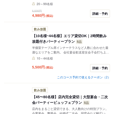
ぴったりの貸切プランをご用意しました! お料理も5500
20～99名様
円のビュッフェ内容と同じボリュームでご用意！ 20名様
5,500円
から貸切可能なので、周りを気にせずゆったりとお食事
詳細・予約
4,980
円
(税込)
と会話をお楽しみいただけます! マイク・プロジェクタ
ー・音響設備など貸し出し無料！ ＊最低保証の料金の設
定がございます。 ＊金、土、祝日、祝前日は対象外で
飲み放題
す。
【10名様~44名様】エリア貸切OK｜2時間飲み
放題付きパーティープラン
8品
半個室テーブル席インナーテラスなど人数に合わせた最
適なエリアをご案内。 会社宴会歓送迎女会子会打ち上げ
など幅広く対応可能です。 ご利用人数に合わせてご案内
10～44名様
可能。 ・10~20名様人気の半個室席。 ・12~16名様開放
感あるインナーテラス席。 ・30~44名様メインフロア貸
5,500
円
(税込)
詳細・予約
切。 人数シーンに合わせて最適なお席をご提案します。
このコース予約で使えるクーポン（2）
飲み放題
【45〜80名様】店内完全貸切｜大型宴会・二次
会パーティービュッフェプラン
8品
店内をまるごと貸切できる、大人数向けの特別プラン。
企業宴会、懇親会、結婚式二次会、同窓会など幅広いシ