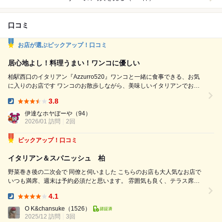
口コミ
お店が選ぶピックアップ！口コミ
居心地よし！料理うまい！ワンコに優しい
柏駅西口のイタリアン『Azzurro520』ワンコと一緒に食事できる、お気
に入りのお店です ワンコのお散歩しながら、美味しいイタリアンでお酒
飲もう！ 妻と２人＋ワンコで来店 たくさん飲んじゃうから、飲み放題頼
3.8
にしました まずは、ビールで乾杯 ・ポテトフライ（お通し） ビ
Dinner:
ールに合う〜（≧∇≦） ・生牡蠣4ピース ここの牡蠣旨いんよ ・
伊達なホヤぼーや
（94）
エビとマシュルー...
2026/01 訪問
2回
ピックアップ！口コミ
イタリアン＆スパニッシュ 柏
野菜巻き後の二次会で 同僚と伺いました こちらのお店も大人気なお店で
いつも満席、週末は予約必須だと思います。 雰囲気も良く、テラス席は
ワンちゃん同伴可能。 エビのアヒージョ アンガス牛 黒トリュフプロシュ
4.1
ートのビスマルク どれもめちゃくちゃ美味しかった。 ...
Dinner:
O K&chansuke
（1526）
2025/12 訪問
3回