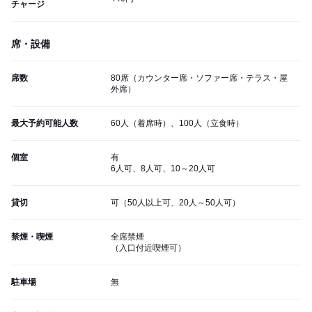
チャージ
席・設備
席数
80席（カウンター席・ソファー席・テラス・屋
外席）
最大予約可能人数
60人（着席時）、100人（立食時）
個室
有
6人可、8人可、10～20人可
貸切
可（50人以上可、20人～50人可）
禁煙・喫煙
全席禁煙
（入口付近喫煙可）
駐車場
無