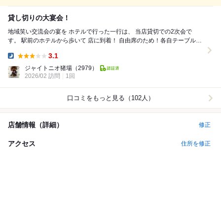
貸し切りの大宴会！
地域笑い交流会の宴を ホテルで行った一行は、 当店貸切での2次会で
す。 駅前のホテルから歩いて 店に到着！ 自由席のため！各自テーブルに
座ります。 ちな...
3.1
Dinner:
ジャイトニオ猪場
（2979）
2026/02 訪問
1回
口コミをもっと見る（102人）
店舗情報（詳細）
修正
アクセス
住所を修正