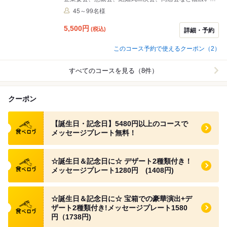
ーンに対応可能です。 窯焼きピッツァをはじめとした本
45～99名様
格イタリアンと飲み放題付きプランをご用意。 開放感あ
る空間で、周りを気にせずゆったりとお過ごしいただけ
5,500
円
(税込)
詳細・予約
ます。 着席最大80名様まで対応可能。 人数・ご予算・
お時間などお気軽にご相談ください。 お一人様5500円
このコース予約で使えるクーポン（2）
～承らせていただきます。 ▪営業時間外の貸切もご相談
くだいませ ▪お客様のご希望に沿って料理内容は変更可
すべてのコースを見る（8件）
能 ▪無料特典が多数！ プロジェクター/マイク/高砂/ビン
ゴ/花束代行 ※貸切するにあたりお時間、曜日により最低
保証金額あります。
クーポン
食べログ クーポン
【誕生日・記念日】5480円以上のコースで
メッセージプレート無料！
食べログ クーポン
☆誕生日＆記念日に☆ デザート2種類付き！
メッセージプレート1280円 (1408円)
食べログ クーポン
☆誕生日＆記念日に☆ 宝箱での豪華演出+デ
ザート2種類付き!メッセージプレート1580
円（1738円)