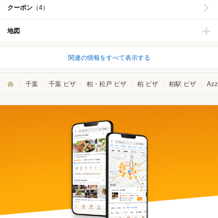
クーポン
（4）
地図
関連の情報をすべて表示する
千葉
千葉 ピザ
柏・松戸 ピザ
柏 ピザ
柏駅 ピザ
Azz