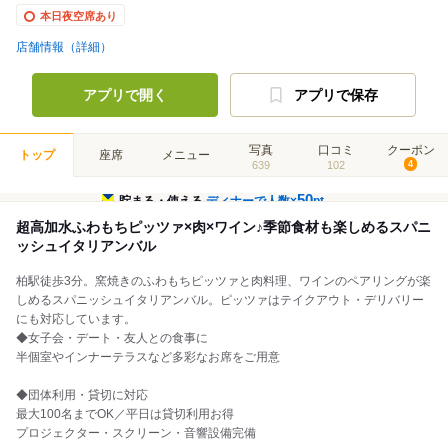
本日夜空席あり
店舗情報（詳細）
アプリで開く
アプリで保存
写真
口コミ
クーポン
トップ
座席
メニュー
639
102
4
50
貯まる・使える
ディナーで人数×
pt
超高加水ふわもちピッツァ×肉×ワイン♪季節食材も楽しめるスパニ
ッシュイタリアンバル
柏駅徒歩3分。窯焼きのふわもちピッツァと肉料理、ワインのペアリングが楽
しめるスパニッシュイタリアンバル。ピッツァはテイクアウト・デリバリー
にも対応しています。
◆女子会・デート・友人との食事に
半個室やインナーテラスなど多彩なお席をご用意
◆団体利用・貸切に対応
最大100名までOK／平日は貸切利用お得
プロジェクター・スクリーン・音響設備完備