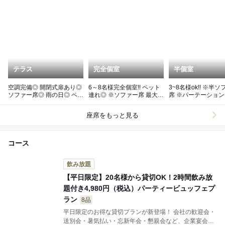
テラス
完全個室
半個室
空調完備◎ 開閉式扉あり◎
6～8名様完全個室!! ペット
3~8名様ok!! ※半ソファー
ソファー席◎ 雨の日◎ ペッ
連れ◎ ※ソファー席 最大
席 ※パーテーションを挟ん
ト連れ◎
20名様ok!!
で相部屋です。
座席をもっと見る
コース
飲み放題
【平日限定】20名様から貸切OK！2時間飲み放
題付き4,980円（税込）パーティービュッフェプ
ラン
8品
平日限定のお得な貸切プランが新登場！ 会社の歓迎会・
送別会・暑気払い・忘新年会・懇親会など、企業宴会に