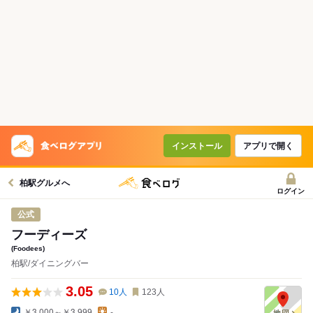
インストール
アプリで開く
柏駅グルメへ
ログイン
公式
フーディーズ
(Foodees)
柏駅/ダイニングバー
3.05
10
人
123
人
￥3,000～￥3,999
-