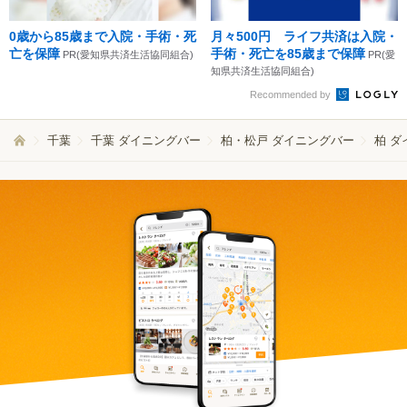
0歳から85歳まで入院・手術・死
月々500円 ライフ共済は入院・
亡を保障
手術・死亡を85歳まで保障
PR(愛知県共済生活協同組合)
PR(愛
知県共済生活協同組合)
Recommended by
千葉
千葉 ダイニングバー
柏・松戸 ダイニングバー
柏 ダ