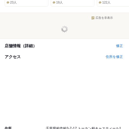
Lunch:
Lunch:
Lunch:
23人
19人
122人
広告を非表示
店舗情報（詳細）
修正
アクセス
住所を修正
住所
千葉県柏市柏3-7-17 トーカン柏キャスティール1