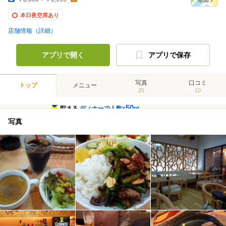
本日夜空席あり
店舗情報（詳細）
アプリで開く
アプリで保存
写真
口コミ
トップ
メニュー
25
10
50
貯まる
ディナーで人数×
pt
写真