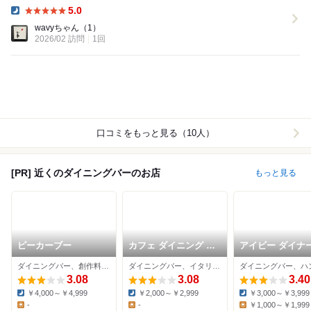
5.0
Dinner:
wavyちゃん
（1）
2026/02 訪問
1回
口コミをもっと見る（10人）
[PR] 近くのダイニングバーのお店
もっと見る
ピーカーブー
カフェ ダイニング カ
アイビー ダイナ
ラー
ダイニングバー、創作料理、ヨーロッパ料理
ダイニングバー、イタリアン、ステーキ
3.08
3.08
3.40
￥4,000～￥4,999
￥2,000～￥2,999
￥3,000～￥3,999
Dinner:
Dinner:
Dinner:
-
-
￥1,000～￥1,999