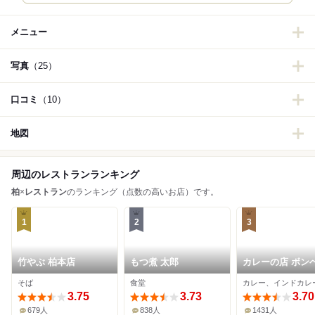
メニュー
写真
（25）
口コミ
（10）
地図
周辺のレストランランキング
柏
×
レストラン
のランキング（点数の高いお店）です。
1
2
3
竹やぶ 柏本店
もつ煮 太郎
カレーの店 ボン
本店
そば
食堂
カレー、インドカレ
3.75
3.73
3.70
679人
838人
1431人