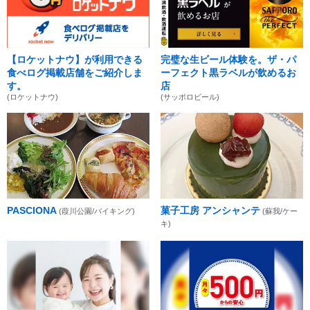
【ロケットナウ】が利用できる
完璧な生ビール体験を。ザ・パ
食べログ掲載店舗をご紹介しま
ーフェクト黒ラベルが飲めるお
す。
店
(ロケットナウ)
(サッポロビール)
PASCIONA
菓子工房 アンシャンテ
(葭川公園/バイキング)
(蘇我/ケー
キ)