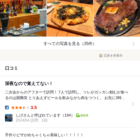
すべての写真を見る（25件）
広告を非表示
口コミ
深夜なので覚えてない！
二次会からのアフターで訪問！ 7人で訪問し、ツレがガンガン頼むが食べ
るのは困難笑 とりあえずビールを飲みながら肉をつつく。 お先に3時に
帰るので精算すると、40分で21000...
3.5
Dinner:
しげさんと呼ばれています
（194）
2024/04 訪問
1回
手作りピザがめちゃくちゃ美味しい！！！！！