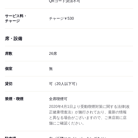
QRコード決済不可
サービス料・
チャージ￥530
チャージ
席・設備
席数
26席
個室
無
貸切
可（20人以下可）
禁煙・喫煙
全席喫煙可
2020年4月1日より受動喫煙対策に関する法律(改
正健康増進法）が施行されており、最新の情報
と異なる場合がございますので、ご来店前に店
舗にご確認ください。