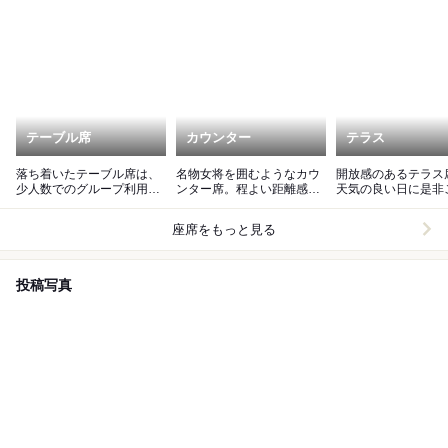
テーブル席
カウンター
テラス
落ち着いたテーブル席は、
名物女将を囲むようなカウ
開放感のあるテラス
少人数でのグループ利用に
ンター席。程よい距離感で
天気の良い日に是非
おすすめです。
居心地よく過ごせます。
ください。
座席をもっと見る
投稿写真