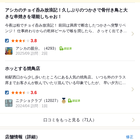
アシカのチョイ呑み放浪記！久しぶりのつかさで骨付き鳥と大
きな串焼きを堪能しちゃお！
今夜は柏でチョイ呑み放浪記！ 前回は満席で断念したつかさへ突撃リベ
ンジ！ 仕事終わりからの乾杯ビールで喉を潤したら、 さっそく出てきた
大きなお通し！ これがなかなか美味...
3.8
Dinner:
アシカの親分。
（4293）
2025/09 訪問
2回
ホッとする焼鳥店
柏駅西口から少し歩いたところにある人気の焼鳥店。 いつも外のテラス
席までお客さんが飲んでいたり混んでいる印象でしたが、 早い夕方に通
ったら空いていたので入ってみました。 ...
3.6
Dinner:
ニクショクラブ
（12027）
2024/04 訪問
1回
口コミをもっと見る（71人）
店舗情報（詳細）
修正