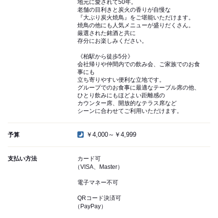
地元に愛されて50年。
老舗の目利きと炭火の香りが自慢な
『大ぶり炭火焼鳥』をご堪能いただけます。
焼鳥の他にも人気メニューが盛りだくさん。
厳選された銘酒と共に
存分にお楽しみください。
《柏駅から徒歩5分》
会社帰りや仲間内での飲み会、ご家族でのお食
事にも
立ち寄りやすい便利な立地です。
グループでのお食事に最適なテーブル席の他、
ひとり飲みにもほどよい距離感の
カウンター席、開放的なテラス席など
シーンに合わせてご利用いただけます。
￥4,000～￥4,999
予算
支払い方法
カード可
（VISA、Master）
電子マネー不可
QRコード決済可
（PayPay）