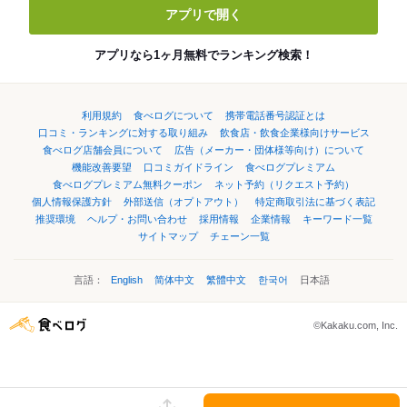
アプリで開く
アプリなら1ヶ月無料でランキング検索！
利用規約
食べログについて
携帯電話番号認証とは
口コミ・ランキングに対する取り組み
飲食店・飲食企業様向けサービス
食べログ店舗会員について
広告（メーカー・団体様等向け）について
機能改善要望
口コミガイドライン
食べログプレミアム
食べログプレミアム無料クーポン
ネット予約（リクエスト予約）
個人情報保護方針
外部送信（オプトアウト）
特定商取引法に基づく表記
推奨環境
ヘルプ・お問い合わせ
採用情報
企業情報
キーワード一覧
サイトマップ
チェーン一覧
言語：
English
简体中文
繁體中文
한국어
日本語
©Kakaku.com, Inc.