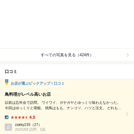
すべての写真を見る（424件）
口コミ
お店が選ぶピックアップ！口コミ
鳥料理がレベル高いお店
以前は忘年会で訪問。 ワイワイ、ガヤガヤとゆっくり味わえなかった。
今回はゆっくりと堪能。 焼鳥はもも、ナンコツ、ハツと注文。 どれも美
味しかったが、ハツは特に絶品。 柔らかくジューシー。 丁度良い焼き加
4.5
減で、臭みは全くない。 鳥刺し(もも・胸)には九州の甘い醤油が 付いて
Dinner:
くる。 (机上の醤油は地元野田市のキッコーマン) 柔らかい胸と食感を楽
zakky235
（27）
2025/09 訪問
しめるもも。 こちらも申し分な...
1回