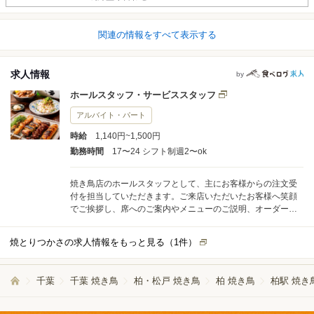
関連の情報をすべて表示する
求人情報
by
ホールスタッフ・サービススタッフ
アルバイト・パート
時給
1,140円~1,500円
勤務時間
17〜24 シフト制週2〜ok
焼き鳥店のホールスタッフとして、主にお客様からの注文受
付を担当していただきます。ご来店いただいたお客様へ笑顔
でご挨拶し、席へのご案内やメニューのご説明、オーダーの
確認など、接客の基本から始めていただけるので未経験の方
も安心です。徐々に料理やドリンクの提供、テーブルの片付
焼とりつかさの求人情報をもっと見る（
1
件）
けなどもお任せします。 ＊当店は手書きオーダーなので留学
生は聞き取りと素早い手書きが出来る日本語力が求められま
す。 1日あたりに担当するテーブル数は平均で5〜6卓程度で
千葉
千葉 焼き鳥
柏・松戸 焼き鳥
柏 焼き鳥
柏駅 焼き
す。ピークタイムでもスタッフ同士で協力しながら分担して
いるため、無理なく業務に取り組めます。繁忙時も声を掛け
合いながら、チームワークを大切にしています。 入社後は、