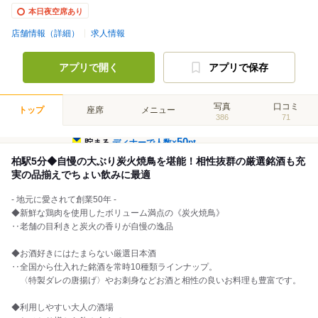
本日夜空席あり
店舗情報（詳細）
求人情報
アプリで開く
アプリで保存
写真
口コミ
トップ
座席
メニュー
386
71
50
貯まる
ディナーで人数×
pt
柏駅5分◆自慢の大ぶり炭火焼鳥を堪能！相性抜群の厳選銘酒も充
実の品揃えでちょい飲みに最適
- 地元に愛されて創業50年 -
◆新鮮な鶏肉を使用したボリューム満点の《炭火焼鳥》
‥老舗の目利きと炭火の香りが自慢の逸品
◆お酒好きにはたまらない厳選日本酒
‥全国から仕入れた銘酒を常時10種類ラインナップ。
〈特製ダレの唐揚げ〉やお刺身などお酒と相性の良いお料理も豊富です。
◆利用しやすい大人の酒場