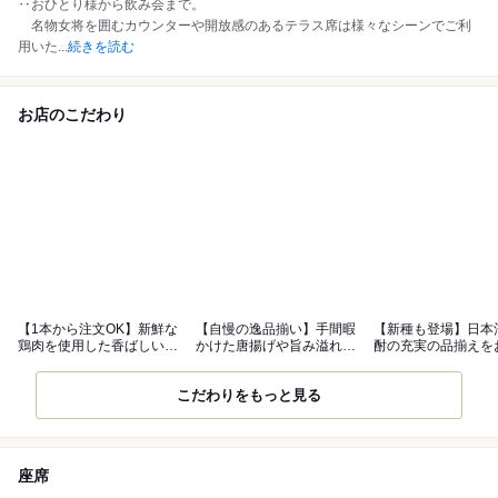
‥おひとり様から飲み会まで。
名物女将を囲むカウンターや開放感のあるテラス席は様々なシーンでご利
用いた
...
続きを読む
お店のこだわり
【1本から注文OK】新鮮な
【自慢の逸品揃い】手間暇
【新種も登場】日本
鶏肉を使用した香ばしい大
かけた唐揚げや旨み溢れる
酎の充実の品揃えを
ぶり焼鳥
鶏料理を堪能
みください
こだわりをもっと見る
座席