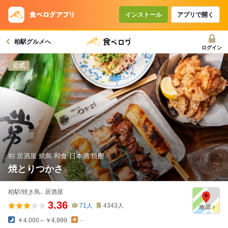
インストール
アプリで開く
柏駅グルメへ
ログイン
公式
柏 居酒屋 焼鳥 和食 日本酒 焼酎
焼とりつかさ
柏駅/焼き鳥､ 居酒屋
3.36
71
人
4343
人
￥4,000～￥4,999
-