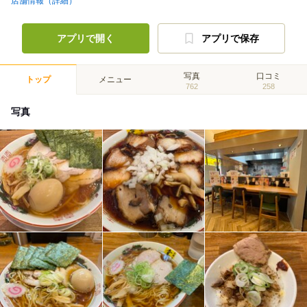
店舗情報（詳細）
アプリで開く
アプリで保存
写真
口コミ
トップ
メニュー
762
258
写真