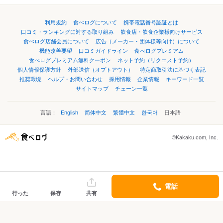
利用規約
食べログについて
携帯電話番号認証とは
口コミ・ランキングに対する取り組み
飲食店・飲食企業様向けサービス
食べログ店舗会員について
広告（メーカー・団体様等向け）について
機能改善要望
口コミガイドライン
食べログプレミアム
食べログプレミアム無料クーポン
ネット予約（リクエスト予約）
個人情報保護方針
外部送信（オプトアウト）
特定商取引法に基づく表記
推奨環境
ヘルプ・お問い合わせ
採用情報
企業情報
キーワード一覧
サイトマップ
チェーン一覧
言語：
English
简体中文
繁體中文
한국어
日本語
©Kakaku.com, Inc.
電話
行った
保存
共有