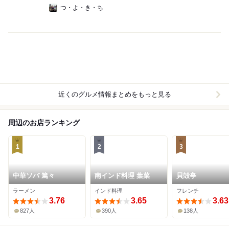
つ・よ・き・ち
近くのグルメ情報まとめをもっと見る
周辺のお店ランキング
1
2
3
中華ソバ 篤々
南インド料理 葉菜
貝殻亭
ラーメン
インド料理
フレンチ
3.76
3.65
3.63
827人
390人
138人