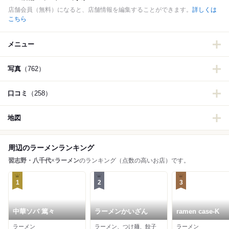
店舗会員（無料）になると、店舗情報を編集することができます。
詳しくは
こちら
メニュー
写真
（762）
口コミ
（258）
地図
周辺のラーメンランキング
習志野・八千代
×
ラーメン
のランキング（点数の高いお店）です。
1
2
3
中華ソバ 篤々
ラーメンかいざん
ramen case-K
ラーメン
ラーメン、つけ麺、餃子
ラーメン