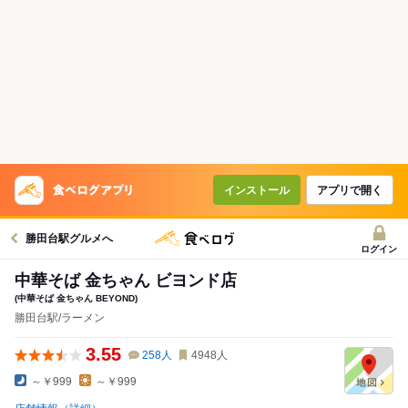
インストール
アプリで開く
勝田台駅グルメへ
ログイン
中華そば 金ちゃん ビヨンド店
(中華そば 金ちゃん BEYOND)
勝田台駅/ラーメン
3.55
258
人
4948
人
～￥999
～￥999