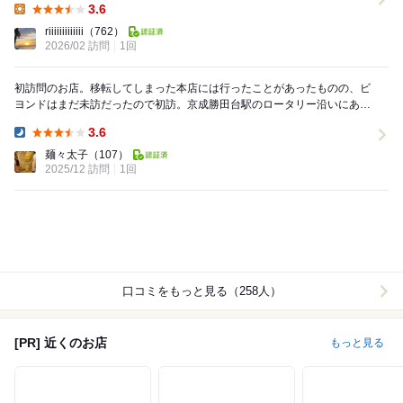
3.6
Lunch:
riiiiiiiiiiiii
（762）
2026/02 訪問
1回
初訪問のお店。移転してしまった本店には行ったことがあったものの、ビ
ヨンドはまだ未訪だったので初訪。京成勝田台駅のロータリー沿いにある
のでアクセスは抜群。 休日の夜、19時頃の訪問...
3.6
Dinner:
麺々太子
（107）
2025/12 訪問
1回
口コミをもっと見る（258人）
[PR] 近くのお店
もっと見る