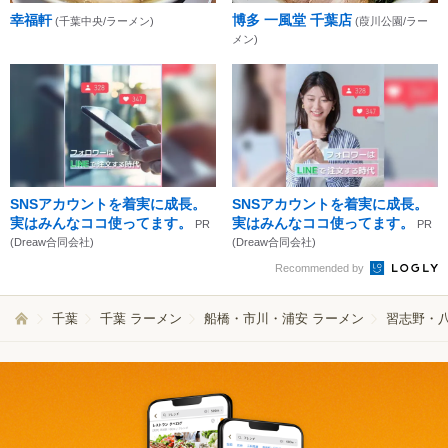
幸福軒
博多 一風堂 千葉店
(千葉中央/ラーメン)
(葭川公園/ラー
メン)
SNSアカウントを着実に成長。
SNSアカウントを着実に成長。
実はみんなココ使ってます。
実はみんなココ使ってます。
PR
PR
(Dreaw合同会社)
(Dreaw合同会社)
Recommended by
千葉
千葉 ラーメン
船橋・市川・浦安 ラーメン
習志野・八