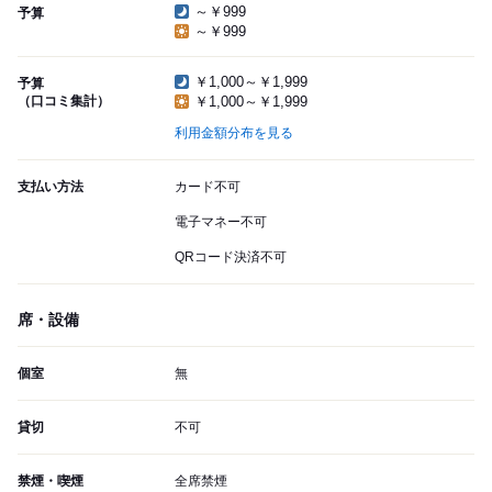
～￥999
予算
～￥999
￥1,000～￥1,999
予算
（口コミ集計）
￥1,000～￥1,999
利用金額分布を見る
支払い方法
カード不可
電子マネー不可
QRコード決済不可
席・設備
個室
無
貸切
不可
禁煙・喫煙
全席禁煙