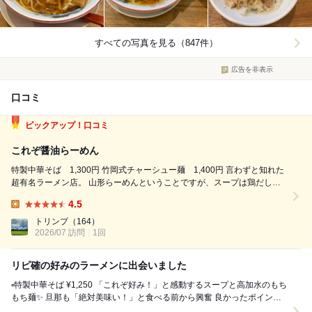
すべての写真を見る（847件）
広告を非表示
口コミ
ピックアップ！口コミ
これぞ醤油らーめん
特製中華そば 1,300円 竹岡式チャーシュー麺 1,400円 言わずと知れた
超有名ラーメン店。 山形らーめんということですが、スープは鶏だしの
透き通った醤油スープ。 なるほど、このすっきりとしながらもコクのあ
4.5
るスープなら毎日食べられるし、老若男女が好きな味だと思います。 麺
Lunch:
は中太です...
トリンプ
（164）
2026/07 訪問
1回
リピ確の好みのラーメンに出会いました
▫️特製中華そば ¥1,250 「これぞ好み！」と感動するスープと高加水のもち
もち麺✨ 旦那も「絶対美味い！」と食べる前から興奮 良かったポイント
透き通るスープ：スー...