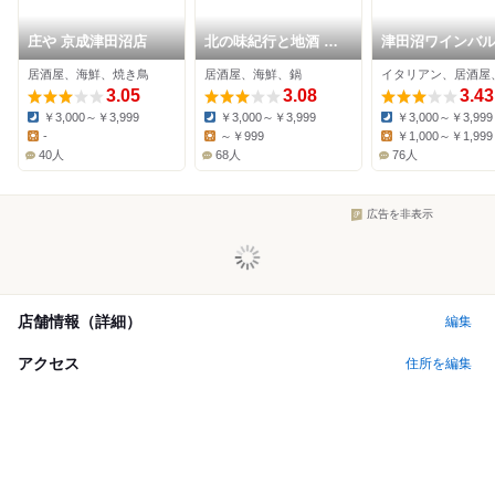
庄や 京成津田沼店
北の味紀行と地酒 北
津田沼ワインバ
海道 津田沼駅前店
郎商店
居酒屋、海鮮、焼き鳥
居酒屋、海鮮、鍋
イタリアン、居酒屋
3.05
3.08
3.43
￥3,000～￥3,999
￥3,000～￥3,999
￥3,000～￥3,999
Dinner:
Dinner:
Dinner:
-
～￥999
￥1,000～￥1,999
Lunch:
Lunch:
Lunch:
40人
68人
76人
広告を非表示
店舗情報（詳細）
編集
アクセス
住所を編集