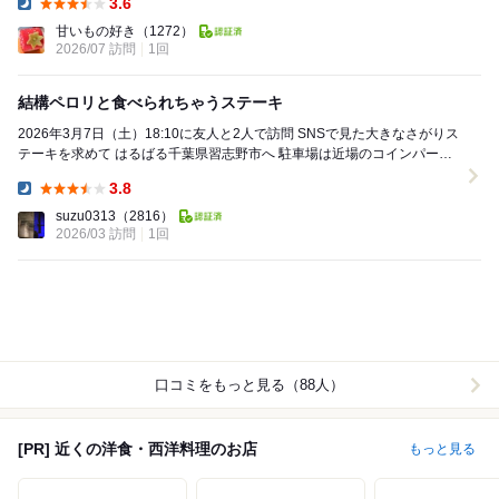
3.6
Dinner:
甘いもの好き
（1272）
2026/07 訪問
1回
結構ペロリと食べられちゃうステーキ
2026年3月7日（土）18:10に友人と2人で訪問 SNSで見た大きなさがりス
テーキを求めて はるばる千葉県習志野市へ 駐車場は近場のコインパーキ
ングを利用 サー...
3.8
Dinner:
suzu0313
（2816）
2026/03 訪問
1回
口コミをもっと見る（88人）
[PR] 近くの洋食・西洋料理のお店
もっと見る