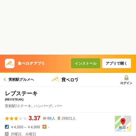
インストール
アプリで開く
実籾駅グルメへ
ログイン
レブステーキ
(REVSTEAK)
実籾駅/ステーキ､ ハンバーグ､ バー
3.37
88
人
26821
人
￥4,000～￥4,999
-
月曜日、火曜日