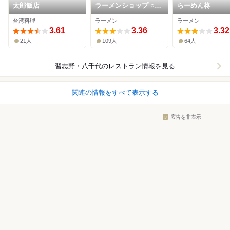
太郎飯店
ラーメンショップ ○化
らーめん柊
習志野実籾店
台湾料理
ラーメン
ラーメン
3.61
3.36
3.32
21人
109人
64人
習志野・八千代
のレストラン情報を見る
関連の情報をすべて表示する
広告を非表示