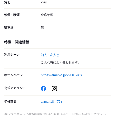
貸切
不可
禁煙・喫煙
全席禁煙
駐車場
無
特徴・関連情報
利用シーン
知人・友人と
こんな時によく使われます。
ホームページ
https://ameblo.jp/29001242/
公式アカウント
初投稿者
attman18
（75）
※レブステーキの店舗情報に誤りがある場合は、以下から修正して下さい。