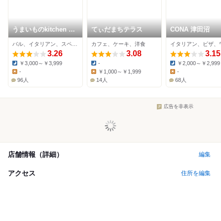
うまいものkitchen 勝
てぃだまちテラス
CONA 津田沼
田台バル
バル、イタリアン、スペイン料理
カフェ、ケーキ、洋食
3.26
3.08
3.15
￥3,000～￥3,999
-
￥2,000～￥2,999
Dinner:
Dinner:
Dinner:
-
￥1,000～￥1,999
-
Lunch:
Lunch:
Lunch:
96人
14人
68人
広告を非表示
店舗情報（詳細）
編集
アクセス
住所を編集