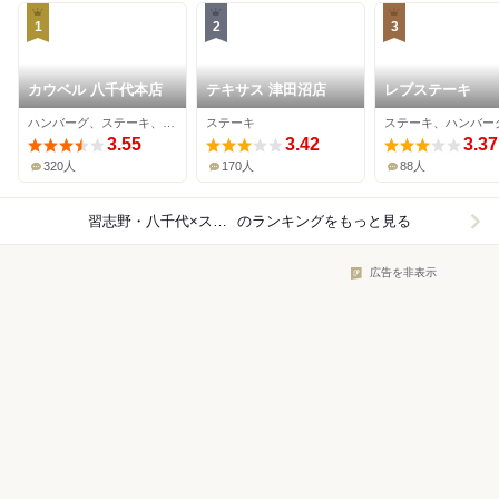
1
2
3
カウベル 八千代本店
テキサス 津田沼店
レブステーキ
ハンバーグ、ステーキ、洋食
ステーキ
3.55
3.42
3.37
320人
170人
88人
習志野・八千代×ステーキ
のランキングをもっと見る
広告を非表示