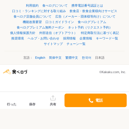
利用規約
食べログについて
携帯電話番号認証とは
口コミ・ランキングに対する取り組み
飲食店・飲食企業様向けサービス
食べログ店舗会員について
広告（メーカー・団体様等向け）について
機能改善要望
口コミガイドライン
食べログプレミアム
食べログプレミアム無料クーポン
ネット予約（リクエスト予約）
個人情報保護方針
外部送信（オプトアウト）
特定商取引法に基づく表記
推奨環境
ヘルプ・お問い合わせ
採用情報
企業情報
キーワード一覧
サイトマップ
チェーン一覧
言語：
English
简体中文
繁體中文
한국어
日本語
©Kakaku.com, Inc.
電話
行った
保存
共有