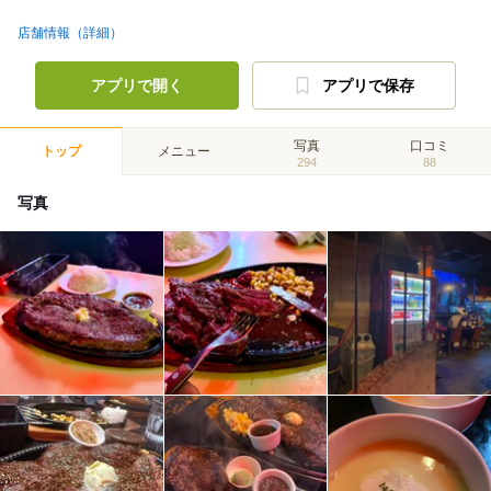
店舗情報（詳細）
アプリで開く
アプリで保存
写真
口コミ
トップ
メニュー
294
88
写真