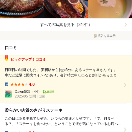
すべての写真を見る（349件）
広告を非表示
口コミ
ピックアップ！口コミ
日曜日の訪問でした。 実籾駅から徒歩3分にあるステーキ屋さんです。
車だと近隣に提携コインPがあり、会計時に申し出ると割引がもらえま
す。 18:00開店でかなり並ぶとの前情報があったので17:40頃訪問。 既に
4.0
3人1組の待ち列がありました。 開店と同時に予約の2組を通してから4組
Dinner:
目での...
Dawn505
（44）
2025/05 訪問
1回
柔らかい肉質のさがりステーキ
この日はある事象で反省会、いつもの友達と反省です。「で、何食べ
る？」「ステーキを食べたい」ということで彼が気になっているお店へ初
訪問しました。京成本線実籾駅から歩いて２分、ロータリ...