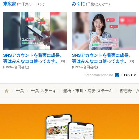
末広家
みくに
(本千葉/ラーメン)
(千葉/とんかつ)
SNSアカウントを着実に成長。
SNSアカウントを着実に成長。
実はみんなココ使ってます。
実はみんなココ使ってます。
PR
PR
(Dreaw合同会社)
(Dreaw合同会社)
Recommended by
千葉
千葉 ステーキ
船橋・市川・浦安 ステーキ
習志野・八