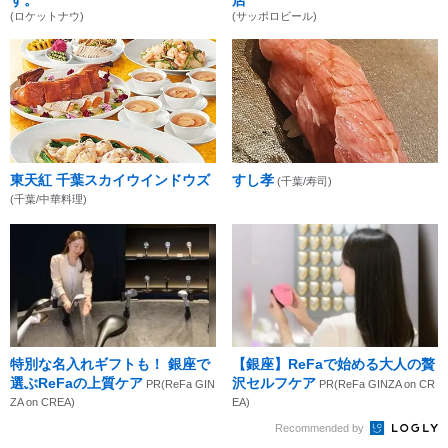
(ロケットナウ)
(サッポロビール)
東天紅 千葉スカイウインドウズ
すし孝
(千葉/寿司)
(千葉/中華料理)
特別な名入れギフトも！ 銀座で
【銀座】ReFaで始める大人の贅
選ぶReFaの上質ケア
沢セルフケア
PR(ReFa GIN
PR(ReFa GINZA on CR
ZA on CREA)
EA)
Recommended by