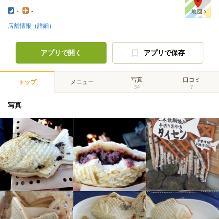
-
-
店舗情報（詳細）
アプリで開く
アプリで保存
写真
口コミ
トップ
メニュー
34
7
写真