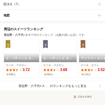
口コミ
（7）
地図
周辺のスイーツランキング
習志野・八千代
×
スイーツ
のランキング（点数の高いお店）です。
1
2
3
ル・パティシエ ヨコ
ル・パティシエ ヨコ
アンファン ルミ
ヤマ 谷津店
ヤマ 京成大久保店
ル 八千代台店
ケーキ、マカロン
ケーキ、マカロン
ケーキ、カフェ
3.72
3.68
3.52
685人
560人
133人
習志野・八千代×スイーツ
のランキングをもっと見る
広告を非表示