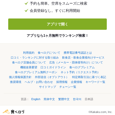
予約も簡単。空席をスムーズに検索
会員登録なし。すぐに利用開始
アプリで開く
アプリなら1ヶ月無料でランキング検索！
利用規約
食べログについて
携帯電話番号認証とは
口コミ・ランキングに対する取り組み
飲食店・飲食企業様向けサービス
食べログ店舗会員について
広告（メーカー・団体様等向け）について
機能改善要望
口コミガイドライン
食べログプレミアム
食べログプレミアム無料クーポン
ネット予約（リクエスト予約）
個人情報保護方針
外部送信（オプトアウト）
特定商取引法に基づく表記
推奨環境
ヘルプ・お問い合わせ
採用情報
企業情報
キーワード一覧
サイトマップ
チェーン一覧
言語：
English
简体中文
繁體中文
한국어
日本語
©Kakaku.com, Inc.