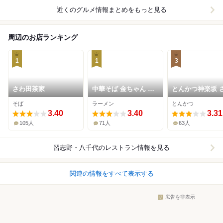
近くのグルメ情報まとめをもっと見る
周辺のお店ランキング
1
1
3
さわ田茶家
中華そば 金ちゃん 本
とんかつ神楽坂 
店
ら 八千代大和田
そば
ラーメン
とんかつ
3.40
3.40
3.31
105人
71人
63人
習志野・八千代
のレストラン情報を見る
関連の情報をすべて表示する
広告を非表示