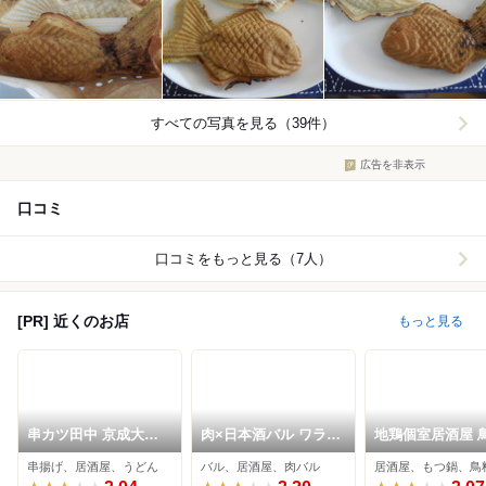
すべての写真を見る（39件）
広告を非表示
口コミ
口コミをもっと見る（7人）
[PR] 近くのお店
もっと見る
串カツ田中 京成大久
肉×日本酒バル ワラカ
地鶏個室居酒屋 
保店
ド 津田沼店
わ 津田沼店
串揚げ、居酒屋、うどん
バル、居酒屋、肉バル
居酒屋、もつ鍋、鳥