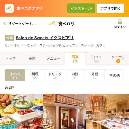
インストール
アプリで開く
リゾートゲートウェイ・ステーション駅グルメへ
ログイン
Salon de Sweets イクスピアリ
公式
リゾートゲートウェイ・ステーション駅/ビュッフェ､ スイーツ､ カフェ
写真
口コミ
クーポン
トップ
座席
メニュー
972
213
1
すべて
料理
ドリンク
内観
外観
その他
972
892
16
34
30
972
件