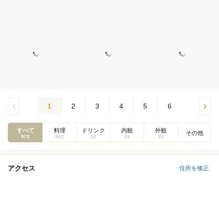
1
2
3
4
5
6
すべて
料理
ドリンク
内観
外観
その他
972
892
16
34
30
アクセス
住所を修正