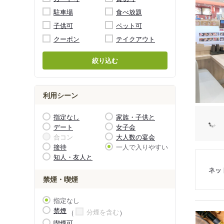
駐車場
食べ放題
子供可
ペット可
クーポン
テイクアウト
絞り込む
利用シーン
指定なし
家族・子供と
デート
女子会
合コン
大人数の宴会
接待
一人で入りやすい
知人・友人と
ネッ
禁煙・喫煙
指定なし
禁煙
分煙を含む
喫煙可