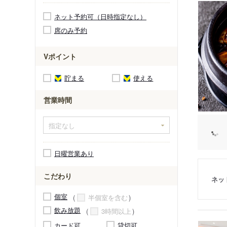
ネット予約可（日時指定なし）
席のみ予約
Vポイント
貯まる
使える
営業時間
日曜営業あり
こだわり
ネッ
個室
半個室を含む
飲み放題
3時間以上
カード可
貸切可