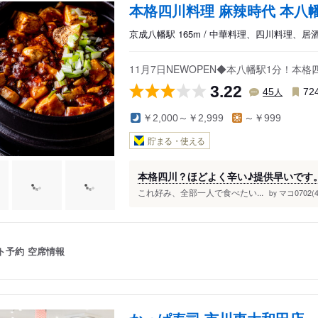
本格四川料理 麻辣時代 本八
京成八幡駅 165m / 中華料理、四川料理、居
11月7日NEWOPEN◆本八幡駅1分！
3.22
人
45
72
￥2,000～￥2,999
～￥999
貯まる・使える
本格四川？ほどよく辛い♪提供早いです
これ好み、全部一人で食べたい...
マコ0702(4
by
ト予約
空席情報