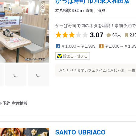
かっぱ寿司 市川東大和田店
本八幡駅 932m / 寿司、海鮮
かっぱ寿司で旬のネタを堪能！事前予約で
3.07
人
66
21
￥1,000～￥1,999
￥1,000～￥1,9
貯まる・使える
おひとりさまでカフェタイムにおじゃま、一貫だ
ト予約
空席情報
SANTO UBRIACO