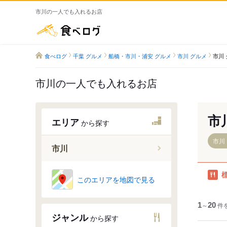
市川の一人でも入れるお店
食べログ
食べログ
千葉 グルメ
船橋・市川・浦安 グルメ
市川 グルメ
市川
市川の一人でも入れるお店
市
エリア
から探す
市川
市川
市川大野
このエリアを地図で見る
本八幡駅
市川駅
1
～
20
件
ジャンル
から探す
市川塩浜