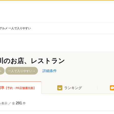
 グルメ 一人で入りやすい
川のお店、レストラン
詳細条件
一人で入りやすい
標準
ランキング
【予約・PR店舗優先順】
駅
北国分駅
大町駅
国府台駅
を表示
／
全
291
件
駅
市川真間駅