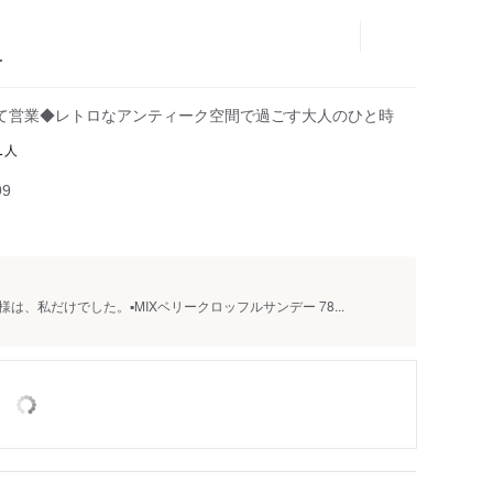
ー
て営業◆レトロなアンティーク空間で過ごす大人のひと時
人
1
99
私だけでした。▪️MIXベリークロッフルサンデー 78...