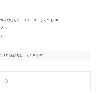
食べ放題も◎一皿オーダーからでもOK！
人
9
99
けでも頼めるし...
627kk(147)
by