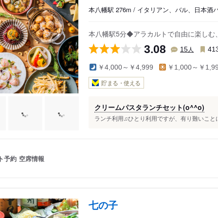
本八幡駅 276m / イタリアン、バル、日本酒
本八幡駅5分◆アラカルトで自由に楽しむ
3.08
人
15
41
￥4,000～￥4,999
￥1,000～￥1,9
貯まる・使える
クリームパスタランチセット(o^^o)
ランチ利用♫ひとり利用ですが、有り難いことに
ト予約
空席情報
七の子