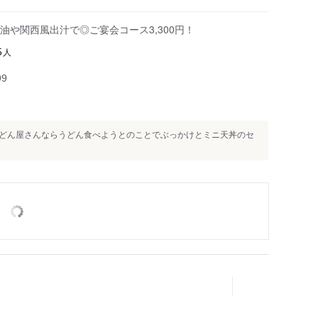
や関西風出汁で◎ご宴会コース3,300円！
人
5
99
)うどん屋さんならうどん食べようとのことでぶっかけとミニ天丼のセ