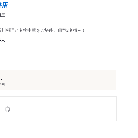
幡店
酒屋
本格四川料理と名物中華をご堪能。個室2名様～！
人
4
。
06)