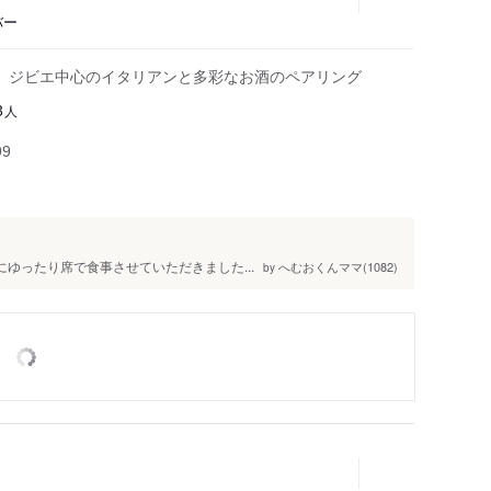
バー
、ジビエ中心のイタリアンと多彩なお酒のペアリング
人
3
99
ゆったり席で食事させていただきました...
へむおくんママ(1082)
by