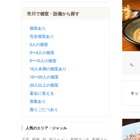
市川で個室・設備から探す
個室あり
完全個室あり
2人の個室
3〜4人の個室
5〜10人の個室
10人未満の個室あり
10〜20人の個室
20人以上の個室
ネッ
宴会に使える
座敷あり
掘りごたつあり
人気のエリア・ジャンル
千葉
船橋
柏
柏ラーメン
船橋ランチ
船橋ラー