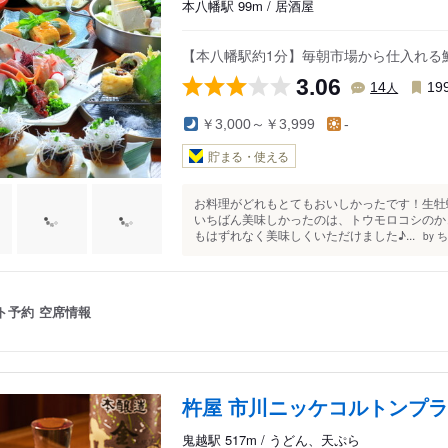
本八幡駅 99m / 居酒屋
【本八幡駅約1分】毎朝市場から仕入れる
3.06
人
14
19
￥3,000～￥3,999
-
貯まる・使える
お料理がどれもとてもおいしかったです！生牡
いちばん美味しかったのは、トウモロコシのか
もはずれなく美味しくいただけました♪...
ち
by
ト予約
空席情報
杵屋 市川ニッケコルトンプ
鬼越駅 517m / うどん、天ぷら