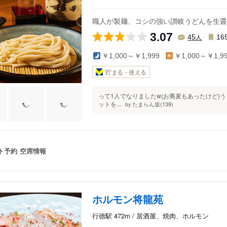
職人が製麺、コシの強い讃岐うどんを生醤油
3.07
人
45
16
￥1,000～￥1,999
￥1,000～￥1,9
貯まる・使える
って1人でなりましたw(お蕎麦もあったけど
ットを...
たまらん坂(139)
by
ト予約
空席情報
ホルモン将龍苑
行徳駅 472m / 居酒屋、焼肉、ホルモン