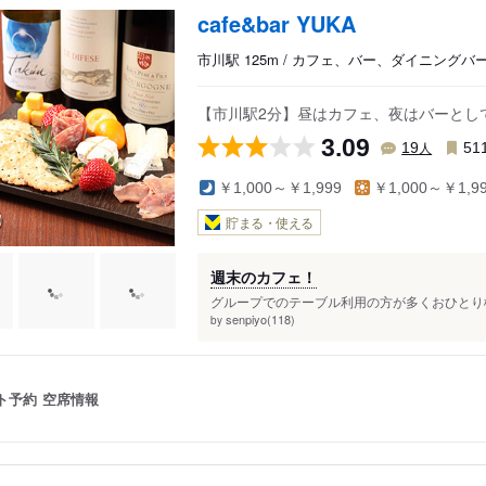
駅
菅野駅
cafe&bar YUKA
京成八幡駅
市川駅 125m / カフェ、バー、ダイニングバ
鬼越駅
【市川駅2分】昼はカフェ、夜はバーとし
3.09
人
19
51
￥1,000～￥1,999
￥1,000～￥1,9
貯まる・使える
週末のカフェ！
グループでのテーブル利用の方が多くおひとり様は、
senpiyo(118)
by
ト予約
空席情報