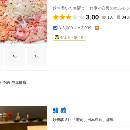
落ち着いた空間で、鮮度が自慢のホルモン
3.00
人
1
34
￥3,000～￥3,999
-
貯まる・使える
ト予約
空席情報
鮨 義
妙典駅 81m / 寿司、日本料理、海鮮