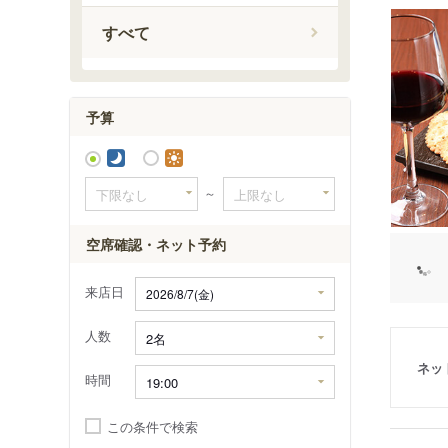
二俣新町
すべて
南行徳駅
行徳駅
妙典駅
予算
～
空席確認・ネット予約
来店日
人数
ネッ
時間
この条件で検索