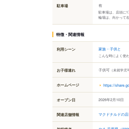
有
駐車場
駐車場は、店頭に1
輪場は、向かって
特徴・関連情報
家族・子供と
利用シーン
こんな時によく使
子供可
お子様連れ
（未就学児
ホームページ
https://share
2026年2月10日
オープン日
マクドナルドの店
関連店舗情報
やま 千葉県
（239