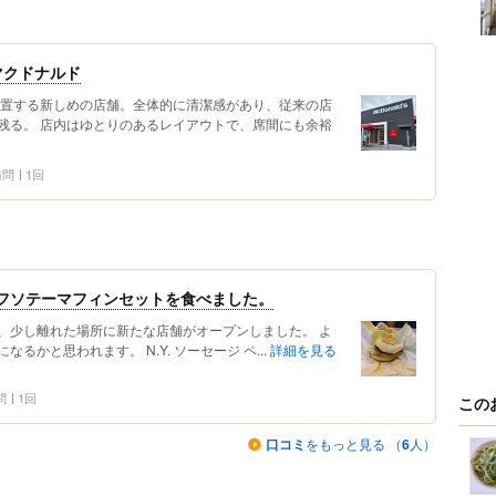
マクドナルド
位置する新しめの店舗。全体的に清潔感があり、従来の店
残る。 店内はゆとりのあるレイアウトで、席間にも余裕
 訪問
1回
ビーフソテーマフィンセットを食べました。
、少し離れた場所に新たな店舗がオープンしました。 よ
かと思われます。 N.Y. ソーセージ ペ...
詳細を見る
問
1回
この
口コミ
をもっと見る （
6
人）