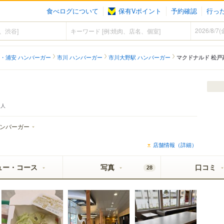
食べログについて
保有Vポイント
予約確認
行っ
・浦安 ハンバーガー
市川 ハンバーガー
市川大野駅 ハンバーガー
マクドナルド 松戸
人
ンバーガー
店舗情報（詳細）
ュー・コース
写真
口コミ
28