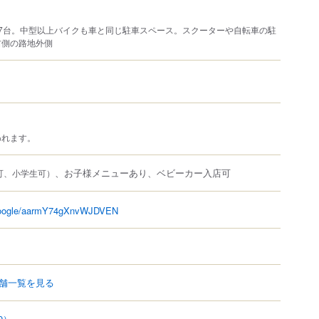
7台。中型以上バイクも車と同じ駐車スペース。スクーターや自転車の駐
右側の路地外側
われます。
、お子様メニューあり、ベビーカー入店可
可、小学生可）
.google/aarmY74gXnvWJDVEN
舗一覧を見る
9）