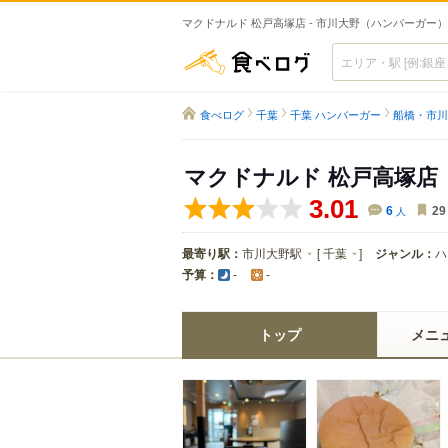
マクドナルド 松戸高塚店 - 市川大野（ハンバーガー）
食べログ
食べログ
千葉
千葉 ハンバーガー
船橋・市川
マクドナルド 松戸高塚店
3.01
6
人
29
最寄り駅：
市川大野駅
[
千葉
]
ジャンル：
ハ
予算：
-
-
トップ
メニ