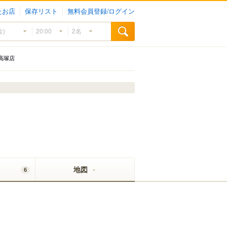
たお店
保存リスト
無料会員登録/ログイン
高塚店
地図
6