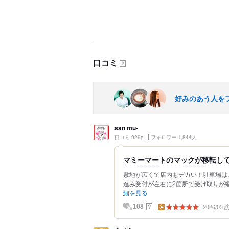
口コミ
？
好みのあう人を
san mu-
口コミ 929件
フォロワー 1,844人
マミーマートのマックが移転し
敷地が広くて店内もデカい！駐車場は
進み受付が左右に2箇所で受け取りが縦
細を見る
2026/03
？
108