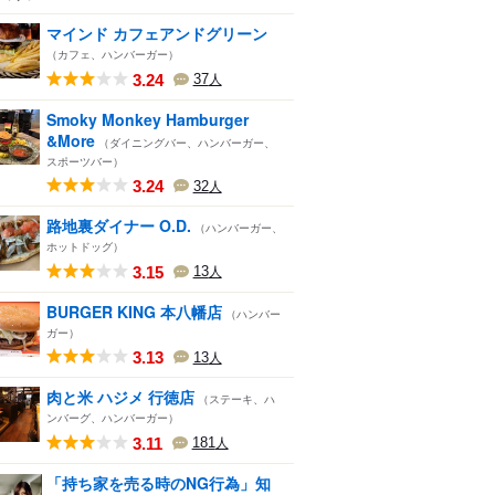
マインド カフェアンドグリーン
（カフェ、ハンバーガー）
3.24
37
人
Smoky Monkey Hamburger
&More
（ダイニングバー、ハンバーガー、
スポーツバー）
3.24
32
人
路地裏ダイナー O.D.
（ハンバーガー、
ホットドッグ）
3.15
13
人
BURGER KING 本八幡店
（ハンバー
ガー）
3.13
13
人
肉と米 ハジメ 行徳店
（ステーキ、ハ
ンバーグ、ハンバーガー）
3.11
181
人
「持ち家を売る時のNG行為」知