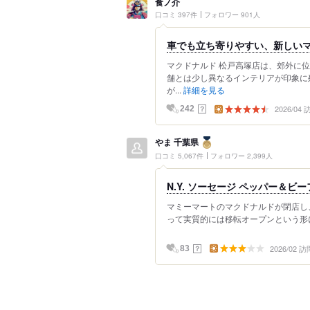
食ノ介
口コミ 397件
フォロワー 901人
車でも立ち寄りやすい、新しい
マクドナルド 松戸高塚店は、郊外に
舗とは少し異なるインテリアが印象に
が...
詳細を見る
2026/04
？
242
やま 千葉県
口コミ 5,067件
フォロワー 2,399人
N.Y. ソーセージ ペッパー＆
マミーマートのマクドナルドが閉店し
って実質的には移転オープンという形になる
2026/02 訪
？
83