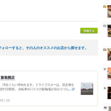
1
2
投稿する
フォローすると、その人のオススメのお店から探せます。
3
4
て新装開店
、15台くらい停めれます。ドライブスルーは、店左側を
列で2箇所。 自転車やバイクの駐輪場が分かりづら...
詳
5
 訪問
1回