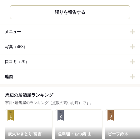
誤りを報告する
メニュー
写真
（463）
口コミ
（79）
地図
周辺の居酒屋ランキング
市川
×
居酒屋
のランキング（点数の高いお店）です。
1
2
3
炭火やきとり 富吉
魚料理・もつ鍋 山咲
ビーフ鈴木
き