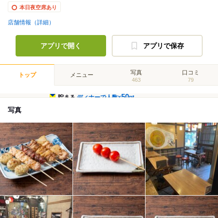
本日夜空席あり
店舗情報（詳細）
アプリで開く
アプリで保存
写真
口コミ
トップ
メニュー
463
79
50
貯まる
ディナーで人数×
pt
写真