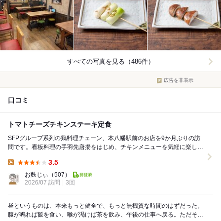
すべての写真を見る（486件）
広告を非表示
口コミ
トマトチーズチキンステーキ定食
SFPグループ系列の鶏料理チェーン、本八幡駅前のお店を9か月ぶりの訪
問です。看板料理の手羽先唐揚をはじめ、チキンメニューを気軽に楽し
め、唐揚げ、チキンカツなどのランチメニューも充実...
3.5
Lunch:
お麩じぃ
（507）
2026/07 訪問
3回
昼というものは、本来もっと健全で、もっと無機質な時間のはずだった。
腹が鳴れば飯を食い、喉が渇けば茶を飲み、午後の仕事へ戻る。ただそれ