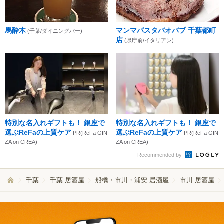
馬酔木
マンマパスタバオバブ 千葉都町
(千葉/ダイニングバー)
店
(県庁前/イタリアン)
特別な名入れギフトも！ 銀座で
特別な名入れギフトも！ 銀座で
選ぶReFaの上質ケア
選ぶReFaの上質ケア
PR(ReFa GIN
PR(ReFa GIN
ZA on CREA)
ZA on CREA)
Recommended by
千葉
千葉 居酒屋
船橋・市川・浦安 居酒屋
市川 居酒屋