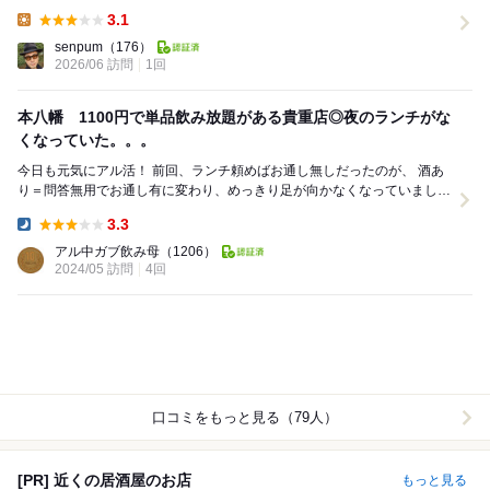
だけの儀式。しかし、その日足を踏み入れた鳥良商店...
3.1
Lunch:
senpum
（176）
2026/06 訪問
1回
本八幡 1100円で単品飲み放題がある貴重店◎夜のランチがな
くなっていた。。。
今日も元気にアル活！ 前回、ランチ頼めばお通し無しだったのが、 酒あ
り＝問答無用でお通し有に変わり、めっきり足が向かなくなっていました
←ドけち 株主優待の期限が近くて久し...
3.3
Dinner:
アル中ガブ飲み母
（1206）
2024/05 訪問
4回
口コミをもっと見る（79人）
[PR] 近くの居酒屋のお店
もっと見る