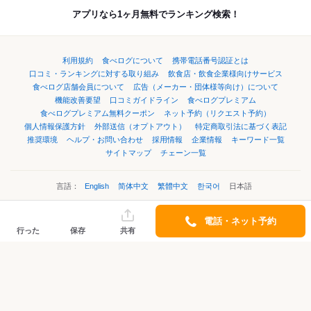
アプリなら1ヶ月無料でランキング検索！
利用規約
食べログについて
携帯電話番号認証とは
口コミ・ランキングに対する取り組み
飲食店・飲食企業様向けサービス
食べログ店舗会員について
広告（メーカー・団体様等向け）について
機能改善要望
口コミガイドライン
食べログプレミアム
食べログプレミアム無料クーポン
ネット予約（リクエスト予約）
個人情報保護方針
外部送信（オプトアウト）
特定商取引法に基づく表記
推奨環境
ヘルプ・お問い合わせ
採用情報
企業情報
キーワード一覧
サイトマップ
チェーン一覧
言語：
English
简体中文
繁體中文
한국어
日本語
電話・ネット予約
©Kakaku.com, Inc.
行った
保存
共有