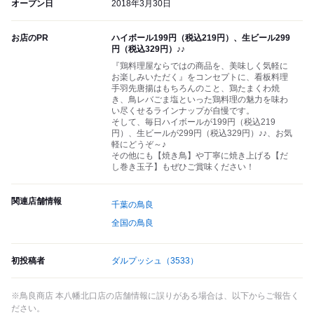
オープン日
2018年3月30日
お店のPR
ハイボール199円（税込219円）、生ビール299
円（税込329円）♪♪
『鶏料理屋ならではの商品を、美味しく気軽に
お楽しみいただく』をコンセプトに、看板料理
手羽先唐揚はもちろんのこと、鶏たまくわ焼
き、鳥レバごま塩といった鶏料理の魅力を味わ
い尽くせるラインナップが自慢です。
そして、毎日ハイボールが199円（税込219
円）、生ビールが299円（税込329円）♪♪、お気
軽にどうぞ～♪
その他にも【焼き鳥】や丁寧に焼き上げる【だ
し巻き玉子】もぜひご賞味ください！
関連店舗情報
千葉の鳥良
全国の鳥良
初投稿者
ダルプッシュ
（3533）
※鳥良商店 本八幡北口店の店舗情報に誤りがある場合は、以下からご報告く
ださい。