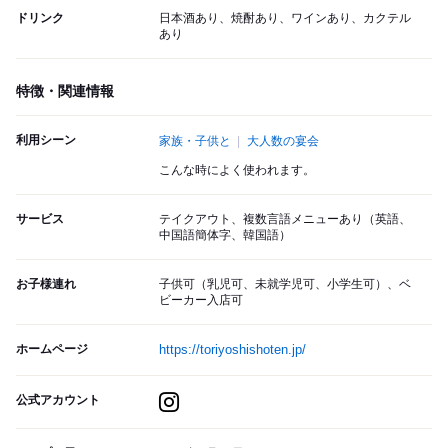
ドリンク
日本酒あり、焼酎あり、ワインあり、カクテル
あり
特徴・関連情報
利用シーン
家族・子供と
大人数の宴会
こんな時によく使われます。
サービス
テイクアウト、複数言語メニューあり（英語、
中国語簡体字、韓国語）
お子様連れ
子供可（乳児可、未就学児可、小学生可）、ベ
ビーカー入店可
ホームページ
https://toriyoshishoten.jp/
公式アカウント