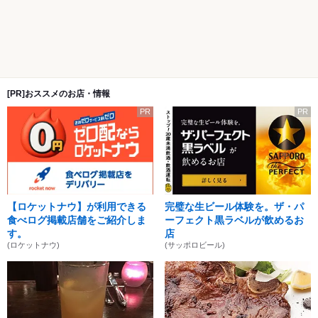
[PR]おススメのお店・情報
PR
PR
【ロケットナウ】が利用できる
完璧な生ビール体験を。ザ・パ
食べログ掲載店舗をご紹介しま
ーフェクト黒ラベルが飲めるお
す。
店
(ロケットナウ)
(サッポロビール)