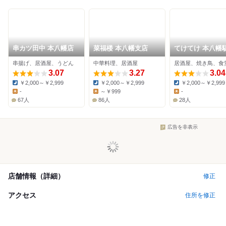
串カツ田中 本八幡店
菜福楼 本八幡支店
てけてけ 本八幡
口店
串揚げ、居酒屋、うどん
中華料理、居酒屋
居酒屋、焼き鳥、食
3.07
3.27
3.04
￥2,000～￥2,999
￥2,000～￥2,999
￥2,000～￥2,999
Dinner:
Dinner:
Dinner:
-
～￥999
-
Lunch:
Lunch:
Lunch:
67人
86人
28人
広告を非表示
店舗情報（詳細）
修正
アクセス
住所を修正