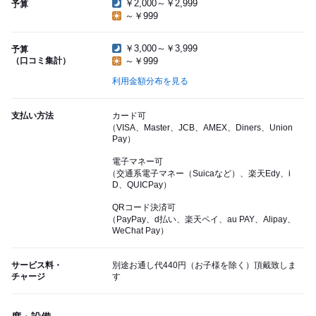
￥2,000～￥2,999
予算
～￥999
￥3,000～￥3,999
予算
（口コミ集計）
～￥999
利用金額分布を見る
支払い方法
カード可
（VISA、Master、JCB、AMEX、Diners、Union
Pay）
電子マネー可
（交通系電子マネー（Suicaなど）、楽天Edy、i
D、QUICPay）
QRコード決済可
（PayPay、d払い、楽天ペイ、au PAY、Alipay、
WeChat Pay）
サービス料・
別途お通し代440円（お子様を除く）頂戴致しま
チャージ
す