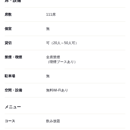
席・設備
席数
111席
個室
無
貸切
可（20人～50人可）
禁煙・喫煙
全席禁煙
（喫煙ブースあり）
駐車場
無
空間・設備
無料Wi-Fiあり
メニュー
コース
飲み放題