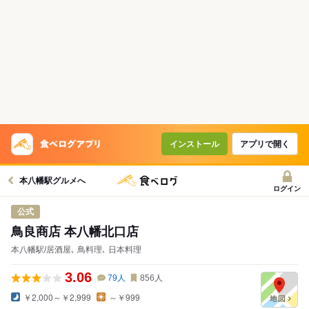
インストール
アプリで開く
本八幡駅グルメへ
ログイン
公式
鳥良商店 本八幡北口店
本八幡駅/居酒屋､ 鳥料理､ 日本料理
3.06
79
人
856
人
￥2,000～￥2,999
～￥999