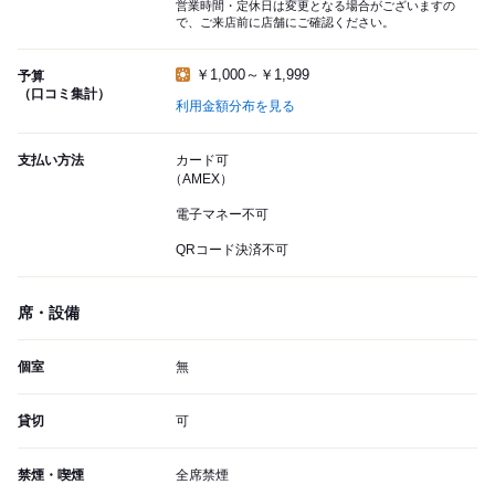
営業時間・定休日は変更となる場合がございますの
で、ご来店前に店舗にご確認ください。
￥1,000～￥1,999
予算
（口コミ集計）
利用金額分布を見る
支払い方法
カード可
（AMEX）
電子マネー不可
QRコード決済不可
席・設備
個室
無
貸切
可
禁煙・喫煙
全席禁煙