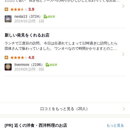
ただけで旨い 焼き色とソースへの拘りがひしひしと伝わってくるお店な
ので・・ 先日13：50頃来たら終了宣言され...
3.9
Lunch:
nesta13
（3724）
2024/10 訪問
1回
新しい発見をくれるお店
ランチで三度目の訪問。 今日は出遅れてしまって12時過ぎに訪問したら
団体さんで賑わっていました。 ワンオペなので時間かかりますとのこと
でしたが特に急いでないので待つことに。 ...
4.0
Lunch:
livermore
（2196）
2024/09 訪問
3回
口コミをもっと見る（20人）
[PR] 近くの洋食・西洋料理のお店
もっと見る