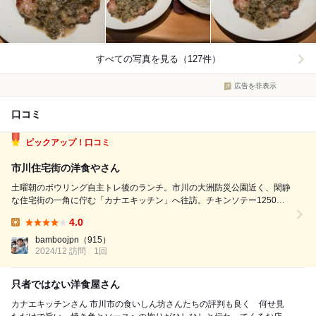
すべての写真を見る（127件）
広告を非表示
口コミ
ピックアップ！口コミ
市川住宅街の洋食やさん
土曜朝のボウリング自主トレ後のランチ。市川の大洲防災公園近く、閑静
な住宅街の一角に佇む「カナエキッチン」へ往訪。チキンソテー1250円
税込を賞味。 ライス大盛無料サービスあり。勿論大盛でオーダー(笑) メ
4.0
インのディッシュにチキンソテーとサラダ、スパゲッティがてんこ盛りで
Lunch:
中々のボリュームがあります...
bamboojpn
（915）
2024/12 訪問
1回
只者ではない洋食屋さん
カナエキッチンさん 市川市の食いしん坊さんたちの評判も良く 何せ見