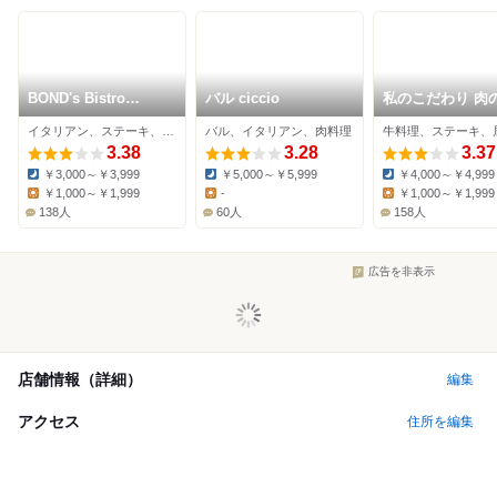
BOND's Bistro
バル ciccio
私のこだわり 肉
Garden & patisserie
生
イタリアン、ステーキ、ケーキ
バル、イタリアン、肉料理
牛料理、ステーキ、
Luxe
3.38
3.28
3.37
￥3,000～￥3,999
￥5,000～￥5,999
￥4,000～￥4,999
Dinner:
Dinner:
Dinner:
￥1,000～￥1,999
-
￥1,000～￥1,999
Lunch:
Lunch:
Lunch:
138人
60人
158人
広告を非表示
店舗情報（詳細）
編集
アクセス
住所を編集