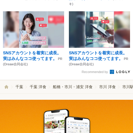
キ)
SNSアカウントを着実に成長。
SNSアカウントを着実に成長。
実はみんなココ使ってます。
実はみんなココ使ってます。
PR
PR
(Dreaw合同会社)
(Dreaw合同会社)
Recommended by
千葉
千葉 洋食
船橋・市川・浦安 洋食
市川 洋食
市川駅