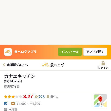
インストール
アプリで開く
市川駅グルメへ
ログイン
カナエキッチン
(かなゑkitchen)
市川駅/洋食
3.27
20
人
894
人
-
￥1,000～￥1,999
水曜日