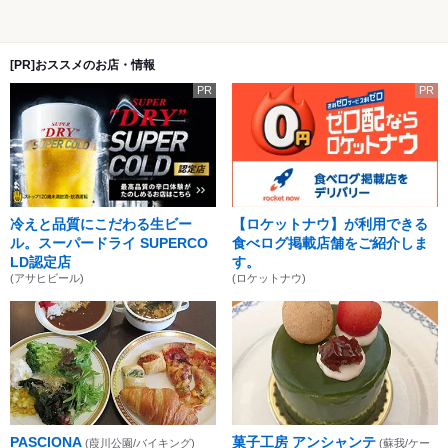
[PR]おススメのお店・情報
PR
PR
冷えと品質にこだわる生ビー
【ロケットナウ】が利用できる
ル。スーパードライ SUPERCO
食べログ掲載店舗をご紹介しま
LD認定店
す。
(アサヒビール)
(ロケットナウ)
PASCIONA
菓子工房 アンシャンテ
(葭川公園/バイキング)
(蘇我/ケー