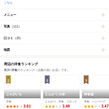
こちら
メニュー
写真
（111）
口コミ
（20）
地図
周辺の洋食ランキング
市川
×
洋食
のランキング（点数の高いお店）です。
1
2
3
じゃがいも
とんかつ 大幸
停車場
洋食
とんかつ、洋食、コロッケ
3.61
3.48
3.47