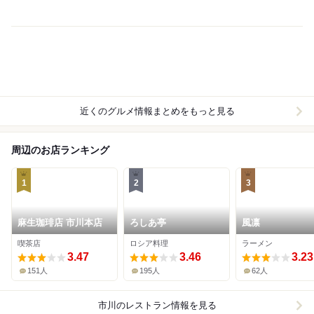
近くのグルメ情報まとめをもっと見る
周辺のお店ランキング
1
2
3
麻生珈琲店 市川本店
ろしあ亭
風凛
喫茶店
ロシア料理
ラーメン
3.47
3.46
3.23
151人
195人
62人
市川
のレストラン情報を見る