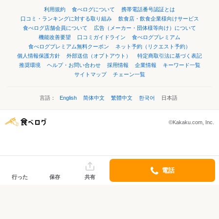
利用規約
食べログについて
携帯電話番号認証とは
口コミ・ランキングに対する取り組み
飲食店・飲食企業様向けサービス
食べログ店舗会員について
広告（メーカー・団体様等向け）について
機能改善要望
口コミガイドライン
食べログプレミアム
食べログプレミアム無料クーポン
ネット予約（リクエスト予約）
個人情報保護方針
外部送信（オプトアウト）
特定商取引法に基づく表記
推奨環境
ヘルプ・お問い合わせ
採用情報
企業情報
キーワード一覧
サイトマップ
チェーン一覧
言語：
English
简体中文
繁體中文
한국어
日本語
©Kakaku.com, Inc.
電話
行った
保存
共有