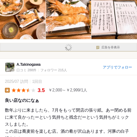
広告を非表示
A.Takinogawa
アプリでフォロー
口コミ 288件
フォロワー 215人
2025/07 訪問
1回目
3.5
￥2,000～￥2,999/1人
Lunch
良い店なのになぁ
数年ぶりに来ましたら、7月をもって閉店の張り紙。あー閉める前
に来て良かったーという気持ちと残念だーという気持ちがミック
スしました。
この店は蕎麦前を楽しむ店。酒の肴が沢山あります。河豚の白子