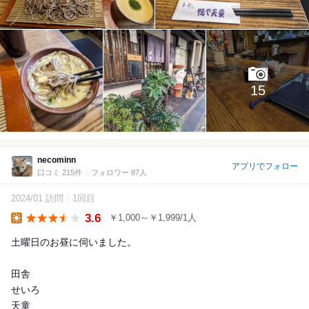
15
necominn
アプリでフォロー
口コミ 215件
フォロワー 87人
2024/01 訪問
1回目
3.6
￥1,000～￥1,999/1人
Lunch
土曜日のお昼に伺いました。
田舎
せいろ
天童