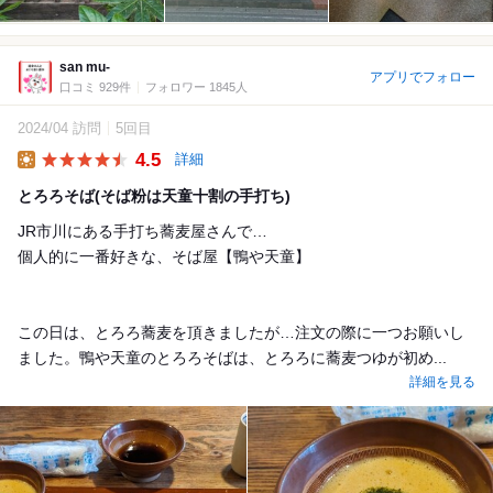
san mu-
アプリでフォロー
口コミ 929件
フォロワー 1845人
2024/04 訪問
5回目
4.5
詳細
Lunch
とろろそば(そば粉は天童十割の手打ち)
JR市川にある手打ち蕎麦屋さんで…
個人的に一番好きな、そば屋【鴨や天童】
この日は、とろろ蕎麦を頂きましたが…注文の際に一つお願いし
ました。鴨や天童のとろろそばは、とろろに蕎麦つゆが初め...
詳細を見る