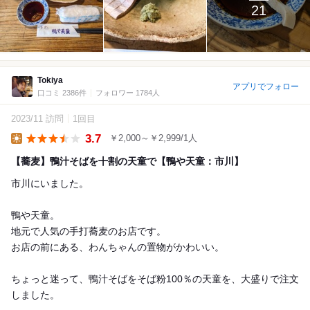
21
Tokiya
アプリでフォロー
口コミ 2386件
フォロワー 1784人
2023/11 訪問
1回目
3.7
￥2,000～￥2,999/1人
Lunch
【蕎麦】鴨汁そばを十割の天童で【鴨や天童：市川】
市川にいました。
鴨や天童。
地元で人気の手打蕎麦のお店です。
お店の前にある、わんちゃんの置物がかわいい。
ちょっと迷って、鴨汁そばをそば粉100％の天童を、大盛りで注文
しました。