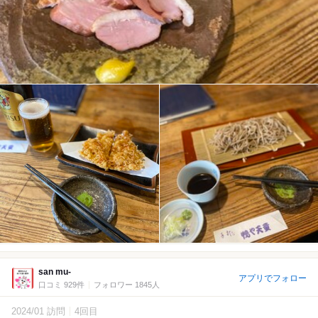
san mu-
アプリでフォロー
口コミ 929件
フォロワー 1845人
2024/01 訪問
4回目