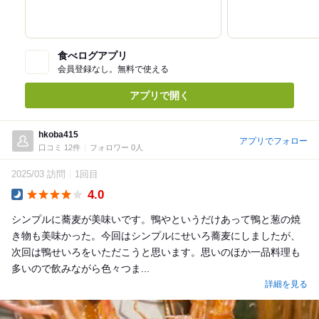
食べログアプリ
会員登録なし。無料で使える
アプリで開く
hkoba415
アプリでフォロー
口コミ 12件
フォロワー 0人
2025/03 訪問
1回目
4.0
Dinner
シンプルに蕎麦が美味いです。鴨やというだけあって鴨と葱の焼
き物も美味かった。今回はシンプルにせいろ蕎麦にしましたが、
次回は鴨せいろをいただこうと思います。思いのほか一品料理も
多いので飲みながら色々つま...
詳細を見る