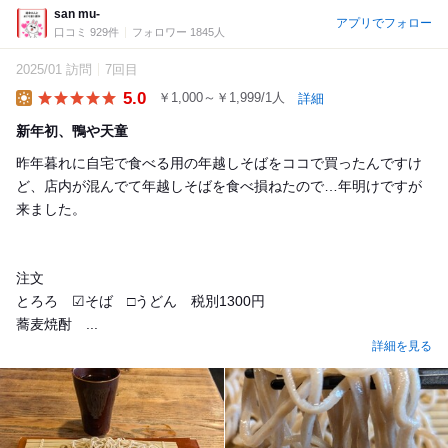
san mu-
アプリでフォロー
口コミ 929件
フォロワー 1845人
2025/01 訪問
7回目
5.0
￥1,000～￥1,999/1人
詳細
Lunch
新年初、鴨や天童
昨年暮れに自宅で食べる用の年越しそばをココで買ったんですけ
ど、店内が混んでて年越しそばを食べ損ねたので…年明けですが
来ました。
注文
とろろ ☑そば □うどん 税別1300円
蕎麦焼酎 ...
詳細を見る