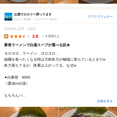
お酒でカロリー摂ってます
アプリでフォロー
口コミ 551件
フォロワー 911人
2026/04 訪問
1回目
3.6
～￥999/1人
Lunch
豚骨ラーメンで白湯スープが選べる説★
ヨロヨロ…ラーメン…ヨロヨロ…
細麺を食べたくなる時は大体体力が極端に落ちているときだw
体力落ちてるが、体重は上がってる、なぜw
⚫︎白豚骨 ¥900
（醤油or白湯）
もちろんパ...
詳細を見る