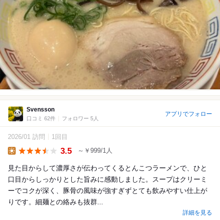
Svensson
アプリでフォロー
口コミ 62件
フォロワー 5人
2026/01 訪問
1回目
3.5
～￥999/1人
Lunch
見た目からして濃厚さが伝わってくるとんこつラーメンで、ひと
口目からしっかりとした旨みに感動しました。スープはクリーミ
ーでコクが深く、豚骨の風味が強すぎずとても飲みやすい仕上が
りです。細麺との絡みも抜群...
詳細を見る