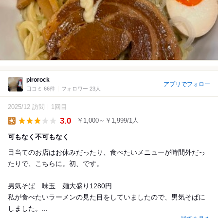
pirorock
アプリでフォロー
口コミ 66件
フォロワー 23人
2025/12 訪問
1回目
3.0
￥1,000～￥1,999/1人
Lunch
可もなく不可もなく
目当てのお店はお休みだったり、食べたいメニューが時間外だっ
たりで、こちらに。初、です。
男気そば 味玉 麺大盛り1280円
私が食べたいラーメンの見た目をしていましたので、男気そばに
しました。...