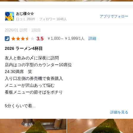
おじ様☆☆
アプリでフォロー
口コミ 280件
フォロワー 1648人
2026/01 訪問
1回目
3.5
￥1,000～￥1,999/1人
詳細
Dinner
2026 ラーメン4杯目
友人と飲みの〆に深夜に訪問
店内はコの字型のカウンター10席位
24:30満席 笑
入り口左側の券売機で食券購入
メニューが沢山あって悩む
看板メニューの節そばをポチり
5分くらいで着...
詳細を見る