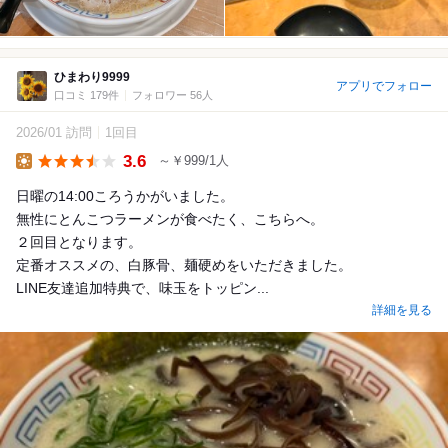
ひまわり9999
アプリでフォロー
口コミ 179件
フォロワー 56人
2026/01 訪問
1回目
3.6
～￥999/1人
Lunch
日曜の14:00ころうかがいました。
無性にとんこつラーメンが食べたく、こちらへ。
２回目となります。
定番オススメの、白豚骨、麺硬めをいただきました。
LINE友達追加特典で、味玉をトッピン...
詳細を見る