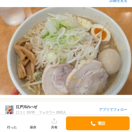
詳細を見る
江戸川のハゼ
アプリでフォロー
口コミ 337件
フォロワー 2820人
電話
2025/12 訪問
10回目
行った
保存
共有
3.6
～￥999/1人
詳細