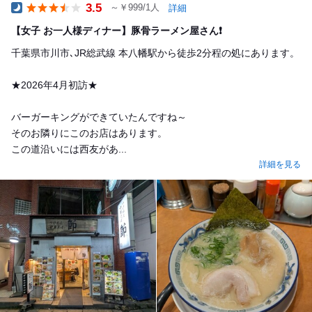
3.5
～￥999/1人
詳細
Dinner
【女子 お一人様ディナー】豚骨ラーメン屋さん❗️
千葉県市川市､JR総武線 本八幡駅から徒歩2分程の処にあります。
★2026年4月初訪★
バーガーキングができていたんですね～
そのお隣りにこのお店はあります。
この道沿いには西友があ...
詳細を見る