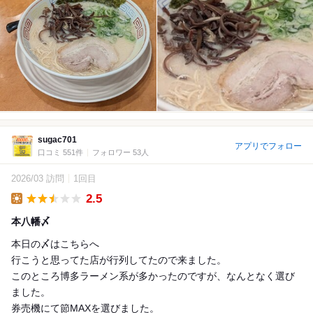
sugac701
アプリでフォロー
口コミ 551件
フォロワー 53人
2026/03 訪問
1回目
2.5
Lunch
本八幡〆
本日の〆はこちらへ
行こうと思ってた店が行列してたので来ました。
このところ博多ラーメン系が多かったのですが、なんとなく選び
ました。
券売機にて節MAXを選びました。