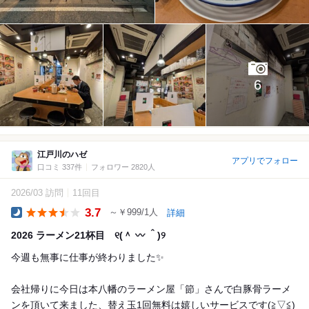
6
江戸川のハゼ
アプリでフォロー
口コミ 337件
フォロワー 2820人
2026/03 訪問
11回目
3.7
～￥999/1人
詳細
Dinner
2026 ラーメン21杯目 ୧⁠(⁠＾⁠ ⁠〰⁠ ⁠＾⁠)⁠୨
今週も無事に仕事が終わりました✨
会社帰りに今日は本八幡のラーメン屋「節」さんで白豚骨ラーメ
ンを頂いて来ました、替え玉1回無料は嬉しいサービスです(⁠≧⁠▽⁠≦⁠)