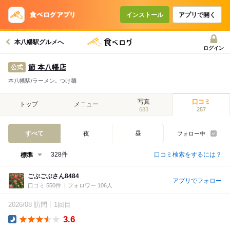
インストール
アプリで開く
本八幡駅グルメへ
ログイン
節 本八幡店
公式
本八幡駅/ラーメン､ つけ麺
写真
口コミ
トップ
メニュー
683
257
すべて
夜
昼
フォロー中
口コミ検索をするには？
328件
ごぶごぶさん8484
アプリでフォロー
口コミ 550件
フォロワー 106人
2026/08 訪問
1回目
3.6
Dinner