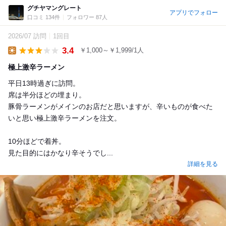
グチヤマングレート
アプリでフォロー
口コミ 134件
フォロワー 87人
2026/07 訪問
1回目
3.4
￥1,000～￥1,999/1人
Lunch
極上激辛ラーメン
平日13時過ぎに訪問。
席は半分ほどの埋まり。
豚骨ラーメンがメインのお店だと思いますが、辛いものが食べた
いと思い極上激辛ラーメンを注文。
10分ほどで着丼。
見た目的にはかなり辛そうでし...
詳細を見る