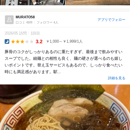
MURATO58
アプリでフォロー
口コミ 48件
フォロワー 4人
2026/05 訪問
1回目
3.2
￥1,000～￥1,999/1人
Dinner
豚骨のコクがしっかりあるのに重たすぎず、最後まで飲みやすい
スープでした。細麺との相性も良く、麺の硬さが選べるのも嬉し
いポイントです。替え玉サービスもあるので、しっかり食べたい
時にも満足感があります。駅...
詳細を見る