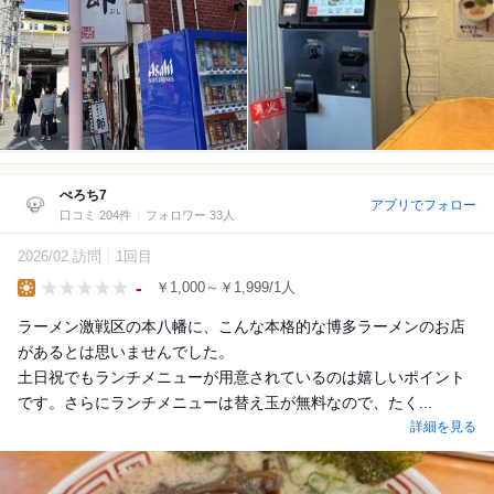
ぺろち7
アプリでフォロー
口コミ 204件
フォロワー 33人
2026/02 訪問
1回目
-
￥1,000～￥1,999/1人
Lunch
ラーメン激戦区の本八幡に、こんな本格的な博多ラーメンのお店
があるとは思いませんでした。
土日祝でもランチメニューが用意されているのは嬉しいポイント
です。さらにランチメニューは替え玉が無料なので、たく...
詳細を見る