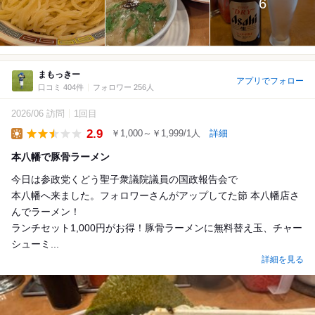
6
まもっきー
アプリでフォロー
口コミ 404件
フォロワー 256人
2026/06 訪問
1回目
2.9
￥1,000～￥1,999/1人
詳細
Lunch
本八幡で豚骨ラーメン
今日は参政党くどう聖子衆議院議員の国政報告会で
本八幡へ来ました。フォロワーさんがアップしてた節 本八幡店さ
んでラーメン！
ランチセット1,000円がお得！豚骨ラーメンに無料替え玉、チャー
シューミ...
詳細を見る