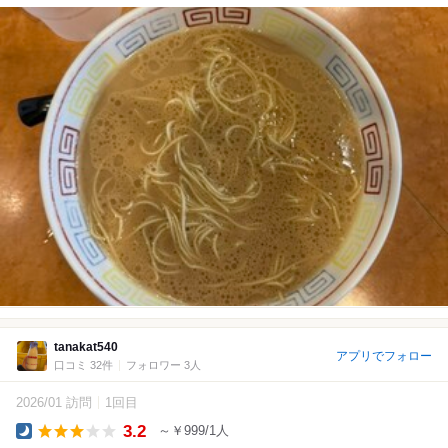
tanakat540
アプリでフォロー
口コミ 32件
フォロワー 3人
2026/01 訪問
1回目
3.2
～￥999/1人
Dinner