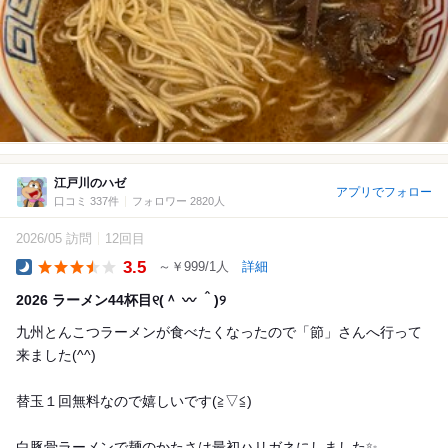
江戸川のハゼ
アプリでフォロー
口コミ 337件
フォロワー 2820人
2026/05 訪問
12回目
3.5
～￥999/1人
詳細
Dinner
2026 ラーメン44杯目୧⁠(⁠＾⁠ ⁠〰⁠ ⁠＾⁠)⁠୨
九州とんこつラーメンが食べたくなったので「節」さんへ行って
来ました(⁠^⁠^⁠)
替玉１回無料なので嬉しいです(⁠≧⁠▽⁠≦⁠)
白豚骨ラーメンで麺のかたさは最初ハリガネにしました✨