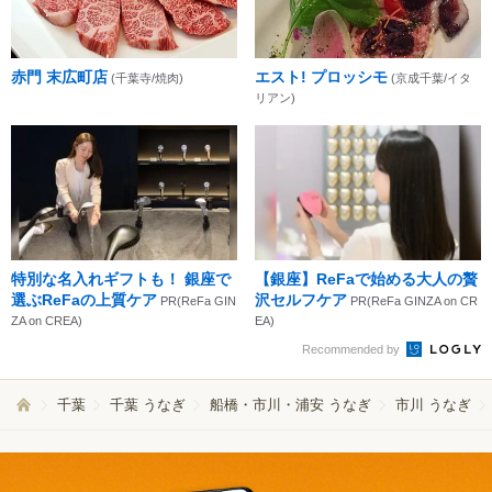
赤門 末広町店
エスト! プロッシモ
(千葉寺/焼肉)
(京成千葉/イタ
リアン)
特別な名入れギフトも！ 銀座で
【銀座】ReFaで始める大人の贅
選ぶReFaの上質ケア
沢セルフケア
PR(ReFa GIN
PR(ReFa GINZA on CR
ZA on CREA)
EA)
Recommended by
千葉
千葉 うなぎ
船橋・市川・浦安 うなぎ
市川 うなぎ