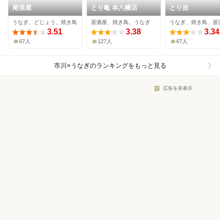
尾張屋
とり亀 本八幡店
とり吉
うなぎ、どじょう、焼き鳥
居酒屋、焼き鳥、うなぎ
うなぎ、焼き鳥、居
3.51
3.38
3.34
67人
127人
67人
市川×うなぎ
のランキングをもっと見る
広告を非表示