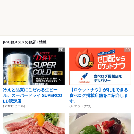
[PR]おススメのお店・情報
PR
PR
冷えと品質にこだわる生ビー
【ロケットナウ】が利用できる
ル。スーパードライ SUPERCO
食べログ掲載店舗をご紹介しま
LD認定店
す。
(アサヒビール)
(ロケットナウ)