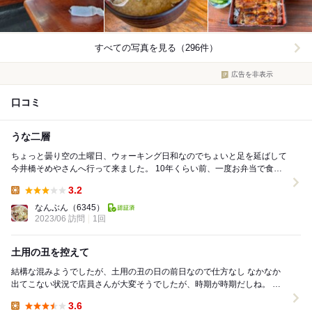
すべての写真を見る（296件）
広告を非表示
口コミ
うな二層
ちょっと曇り空の土曜日、ウォーキング日和なのでちょいと足を延ばして
今井橋そめやさんへ行って来ました。 10年くらい前、一度お弁当で食べ
たっきりで、味とかの記憶はありません。 ...
3.2
Lunch:
なんぶん
（6345）
2023/06 訪問
1回
土用の丑を控えて
結構な混みようでしたが、土用の丑の日の前日なので仕方なし なかなか
出てこない状況で店員さんが大変そうでしたが、時期が時期だしね。 う
なぎをよく焼きあげており美味しくいただきまし...
3.6