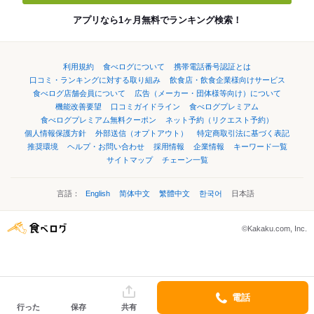
アプリなら1ヶ月無料でランキング検索！
利用規約
食べログについて
携帯電話番号認証とは
口コミ・ランキングに対する取り組み
飲食店・飲食企業様向けサービス
食べログ店舗会員について
広告（メーカー・団体様等向け）について
機能改善要望
口コミガイドライン
食べログプレミアム
食べログプレミアム無料クーポン
ネット予約（リクエスト予約）
個人情報保護方針
外部送信（オプトアウト）
特定商取引法に基づく表記
推奨環境
ヘルプ・お問い合わせ
採用情報
企業情報
キーワード一覧
サイトマップ
チェーン一覧
言語：
English
简体中文
繁體中文
한국어
日本語
©Kakaku.com, Inc.
電話
行った
保存
共有