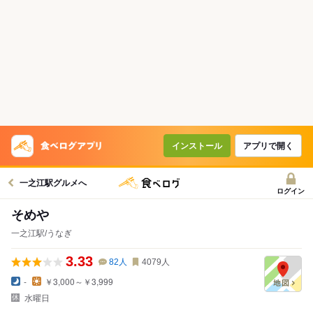
インストール
アプリで開く
一之江駅グルメへ
ログイン
そめや
一之江駅/うなぎ
3.33
82
人
4079
人
-
￥3,000～￥3,999
水曜日