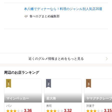
本八幡でディナーなら！料理のジャンル別人気店20選
食べログまとめ編集部
近くのグルメ情報まとめをもっと見る
周辺のお店ランキング
1
2
3
マインベッカー
若大将
ヤマグチクレー
パン
寿司
洋菓子
3.36
3.32
3.15