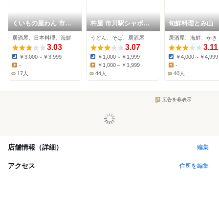
くいもの屋わん 市川
杵屋 市川駅シャポー
旬鮮料理とみ山
北口店
店
居酒屋、日本料理、海鮮
うどん、そば、居酒屋
居酒屋、海鮮、かき
3.03
3.07
3.11
￥3,000～￥3,999
￥1,000～￥1,999
￥4,000～￥4,999
Dinner:
Dinner:
Dinner:
-
￥1,000～￥1,999
-
Lunch:
Lunch:
Lunch:
17人
44人
40人
広告を非表示
店舗情報（詳細）
編集
アクセス
住所を編集