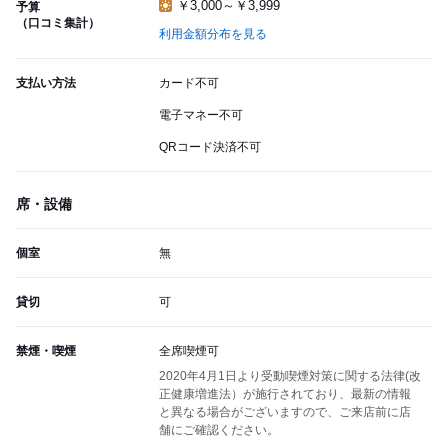
￥3,000～￥3,999
予算
（口コミ集計）
利用金額分布を見る
支払い方法
カード不可
電子マネー不可
QRコード決済不可
席・設備
個室
無
貸切
可
禁煙・喫煙
全席喫煙可
2020年4月1日より受動喫煙対策に関する法律(改
正健康増進法）が施行されており、最新の情報
と異なる場合がございますので、ご来店前に店
舗にご確認ください。