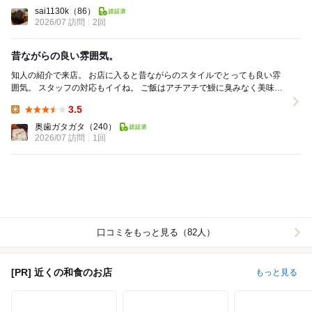
Lunch:
sai1130k
（86）
2026/07 訪問
2回
昔ながらの良い雰囲気。
知人の紹介で来店。 お店に入ると昔ながらのスタイルでとっても良い雰
囲気。 スタッフの対応もイイね。 ご飯はアチアチで鰻に臭みなく美味し
い。 身がしっかりしているタイプの...
3.5
Lunch:
奥歯ガタガタ
（240）
2026/07 訪問
1回
口コミをもっと見る（82人）
[PR] 近くの和食のお店
もっと見る