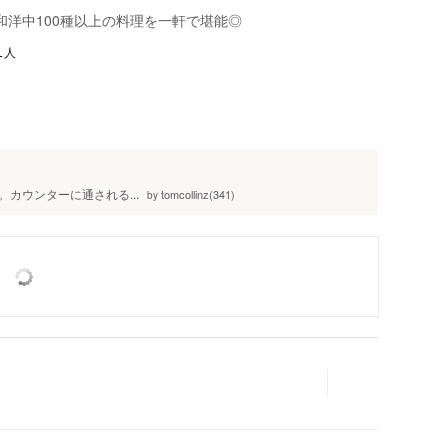
和洋中100種以上の料理を一軒で堪能◎
人
1
カウンターに通される...
tomcollinz(341)
by