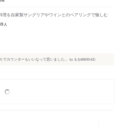
料理を自家製サングリアやワインとのペアリングで愉しむ
人
49
でカウンターもいいなって思いました...
るる66630(42)
by