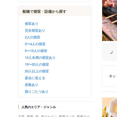
船橋で個室・設備から探す
個室あり
完全個室あり
2人の個室
3〜4人の個室
5〜10人の個室
10人未満の個室あり
10〜20人の個室
20人以上の個室
ネッ
宴会に使える
座敷あり
掘りごたつあり
人気のエリア・ジャンル
千葉
船橋
柏
柏ラーメン
船橋ランチ
船橋ラー