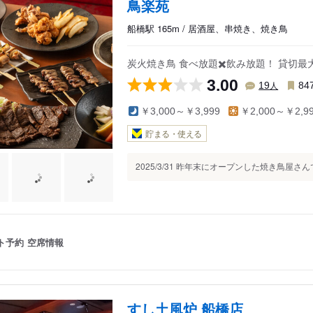
鳥楽苑
船橋駅 165m / 居酒屋、串焼き、焼き鳥
炭火焼き鳥 食べ放題✖️飲み放題！ 貸切最大
3.00
人
19
84
￥3,000～￥3,999
￥2,000～￥2,9
貯まる・使える
2025/3/31 昨年末にオープンした焼き鳥屋さ
ト予約
空席情報
すし土風炉 船橋店