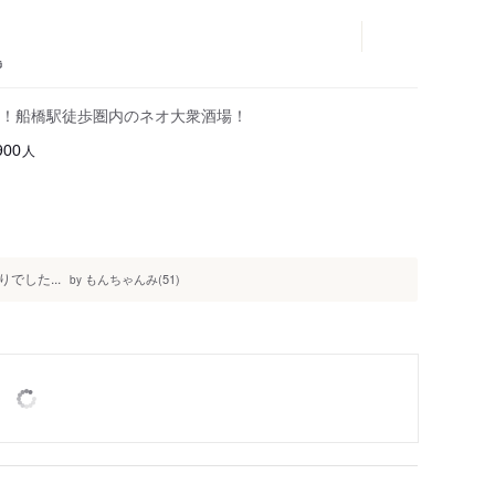
大神宮下駅
船橋競馬場駅
鳥
！船橋駅徒歩圏内のネオ大衆酒場！
人
900
した...
もんちゃんみ(51)
by