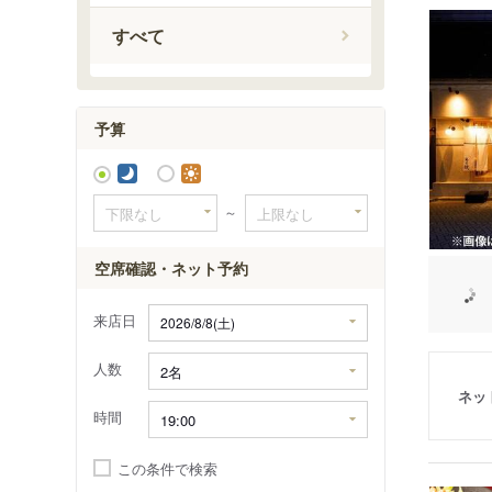
高根木戸
すべて
高根公団
滝不動駅
三咲駅
予算
～
空席確認・ネット予約
来店日
人数
ネッ
時間
この条件で検索