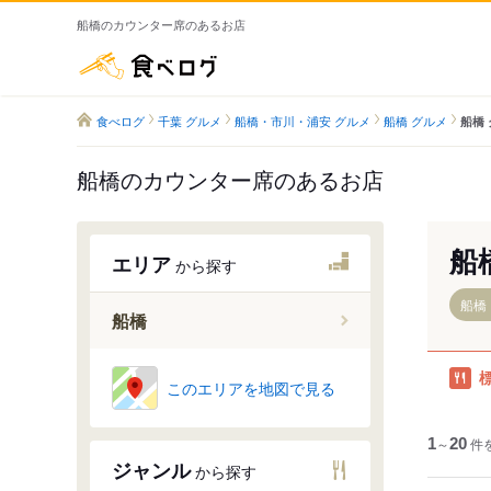
船橋のカウンター席のあるお店
食べログ
食べログ
千葉 グルメ
船橋・市川・浦安 グルメ
船橋 グルメ
船橋
船橋のカウンター席のあるお店
船
エリア
から探す
船橋
船橋
前原駅
このエリアを地図で見る
薬園台駅
習志野駅
1
～
20
件
ジャンル
から探す
北習志野