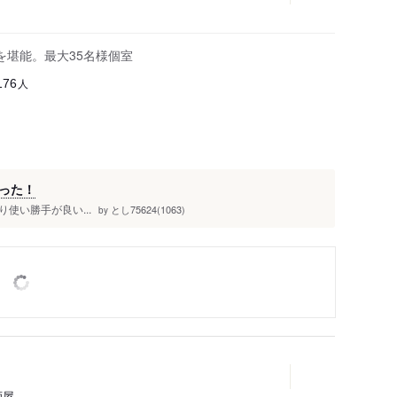
を堪能。最大35名様個室
人
176
った！
使い勝手が良い...
とし75624(1063)
by
酒屋