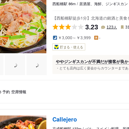
西船橋駅 86m / 居酒屋、海鮮、ジンギスカン
【西船橋駅徒歩1分】北海道の銘酒と美食
3.23
人
123
3
￥3,000～￥3,999
-
貯まる・使える
ややジンギスカンが不満だが接客が良か
・とても店内は広く宴会からカウンターまであり
ト予約
空席情報
Callejero
京成船橋駅 133m / バル、スペイン料理、居