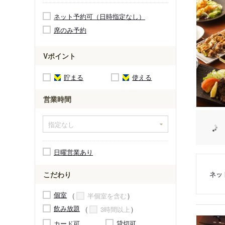
ネット予約可（日時指定なし）
席のみ予約
Vポイント
貯まる
使える
営業時間
日曜営業あり
ネッ
こだわり
個室
半個室を含む
飲み放題
3時間以上
カード可
貸切可