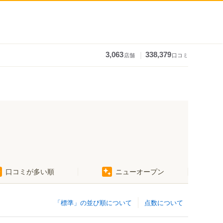
｜
3,063
338,379
店舗
口コミ
口コミが多い順
ニューオープン
東中山駅
京成西船駅
海神駅
「標準」の並び順について
点数について
京成船橋駅