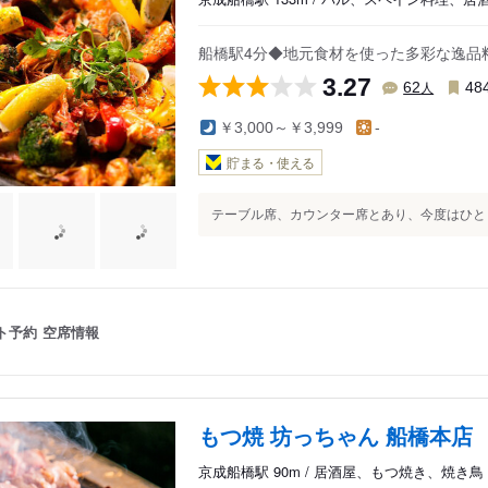
船橋駅4分◆地元食材を使った多彩な逸品
3.27
人
62
48
￥3,000～￥3,999
-
貯まる・使える
テーブル席、カウンター席とあり、今度はひとり
ト予約
空席情報
もつ焼 坊っちゃん 船橋本店
京成船橋駅 90m / 居酒屋、もつ焼き、焼き鳥