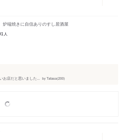
司、炉端焼きに自信ありのすし居酒屋
人
01
お店だと思いました...
Tatasa(200)
by