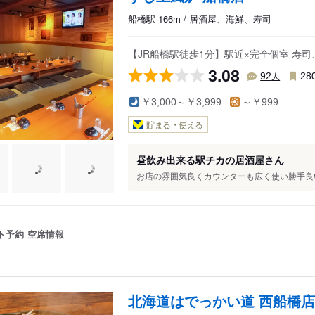
船橋駅 166m / 居酒屋、海鮮、寿司
【JR船橋駅徒歩1分】駅近×完全個室 寿
3.08
人
92
28
￥3,000～￥3,999
～￥999
貯まる・使える
昼飲み出来る駅チカの居酒屋さん
お店の雰囲気良くカウンターも広く使い勝手良い
ト予約
空席情報
北海道はでっかい道 西船橋店