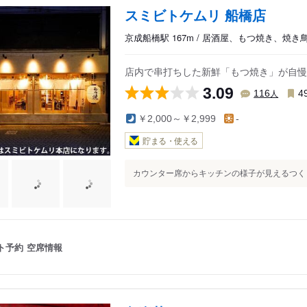
駅
船橋駅
馬込沢駅
スミビトケムリ 船橋店
駅
下総中山駅
塚田駅
京成船橋駅 167m / 居酒屋、もつ焼き、焼き
南船橋駅
新船橋駅
原木中山駅
京成中山駅
店内で串打ちした新鮮「もつ焼き」が自慢
3.09
人
116
4
￥2,000～￥2,999
-
貯まる・使える
カウンター席からキッチンの様子が見えるつくりで
ト予約
空席情報