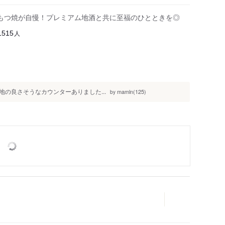
もつ焼が自慢！プレミアム地酒と共に至福のひとときを◎
人
1515
の良さそうなカウンターありました...
mamln(125)
by