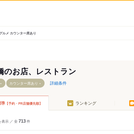
 グルメ カウンター席あり
橋のお店、レストラン
詳細条件
カウンター席あり
標準
ランキング
【予約・PR店舗優先順】
二和向台駅
小室駅
船橋法典駅
東海神駅
西船橋駅
飯山満駅
を表示
／
全
713
件
駅
東船橋駅
船橋日大前駅