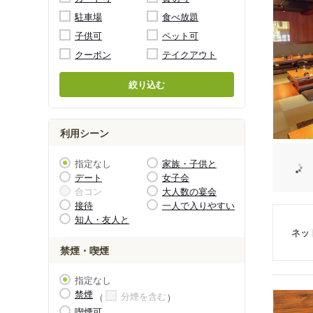
駐車場
食べ放題
子供可
ペット可
クーポン
テイクアウト
絞り込む
利用シーン
指定なし
家族・子供と
デート
女子会
合コン
大人数の宴会
接待
一人で入りやすい
知人・友人と
ネッ
禁煙・喫煙
指定なし
禁煙
分煙を含む
喫煙可