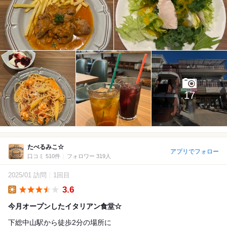
17
たべるみこ☆
アプリでフォロー
口コミ 510件
フォロワー 319人
2025/01 訪問
1回目
3.6
Lunch
今月オープンしたイタリアン食堂☆
下総中山駅から徒歩2分の場所に