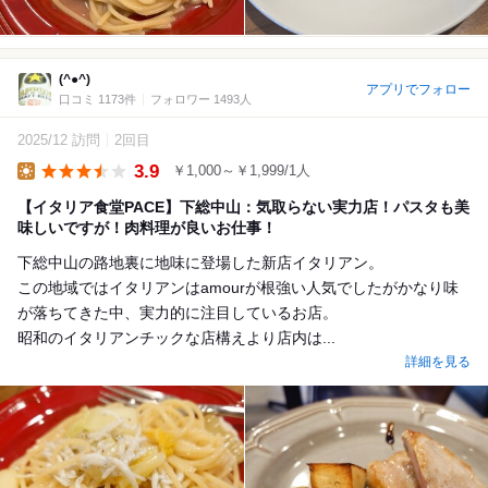
(^●^)
アプリでフォロー
口コミ 1173件
フォロワー 1493人
2025/12 訪問
2回目
3.9
￥1,000～￥1,999/1人
Lunch
【イタリア食堂PACE】下総中山：気取らない実力店！パスタも美
味しいですが！肉料理が良いお仕事！
下総中山の路地裏に地味に登場した新店イタリアン。
この地域ではイタリアンはamourが根強い人気でしたがかなり味
が落ちてきた中、実力的に注目しているお店。
昭和のイタリアンチックな店構えより店内は...
詳細を見る