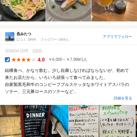
呑みたつ
アプリでフォロー
口コミ 399件
フォロワー 1404人
2026/04 訪問
1回目
4.0
￥6,000～￥7,999/1人
Dinner
結構食べ、かなり飲む。少し自粛しなければならないが、初めて
来たお店だから、いろいろ頑張って食べてみました。
自家製黒毛和牛のコンビーフブルスケッタなホワイトアスパラの
ソテー、三元豚ロースのソテーなど...
詳細を見る