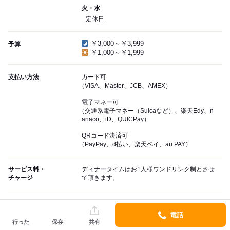
火・水
定休日
￥3,000～￥3,999
予算
￥1,000～￥1,999
支払い方法
カード可
（VISA、Master、JCB、AMEX）
電子マネー可
（交通系電子マネー（Suicaなど）、楽天Edy、n
anaco、iD、QUICPay）
QRコード決済可
（PayPay、d払い、楽天ペイ、au PAY）
サービス料・
ディナータイムはお1人様ワンドリンク制とさせ
チャージ
て頂きます。
席・設備
電話
行った
保存
共有