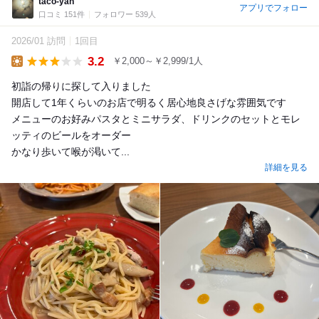
taco-yan
アプリでフォロー
口コミ 151件
フォロワー 539人
2026/01 訪問
1回目
3.2
￥2,000～￥2,999/1人
Lunch
初詣の帰りに探して入りました
開店して1年くらいのお店で明るく居心地良さげな雰囲気です
メニューのお好みパスタとミニサラダ、ドリンクのセットとモレ
ッティのビールをオーダー
かなり歩いて喉が渇いて...
詳細を見る