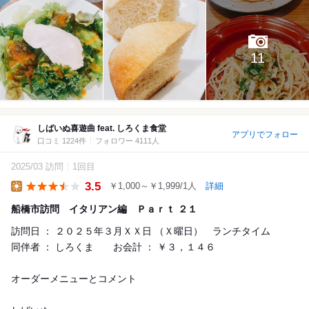
11
しばいぬ喜遊曲 feat. しろくま食堂
アプリでフォロー
口コミ 1224件
フォロワー 4111人
2025/03 訪問
1回目
3.5
￥1,000～￥1,999/1人
詳細
Lunch
船橋市訪問 イタリアン編 Ｐａｒｔ ２１
訪問日 ： ２０２５年３月ＸＸ日 （Ｘ曜日） ランチタイム
同伴者 ： しろくま お会計 ： ￥３，１４６
オーダーメニューとコメント