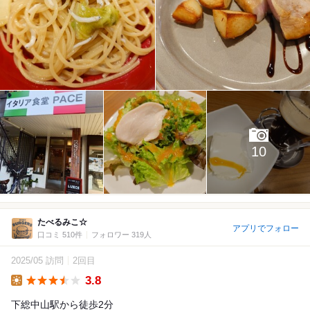
10
たべるみこ☆
アプリでフォロー
口コミ 510件
フォロワー 319人
2025/05 訪問
2回目
3.8
Lunch
下総中山駅から徒歩2分