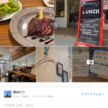
7
呑みたつ
アプリでフォロー
口コミ 399件
フォロワー 1404人
2026/05 訪問
2回目