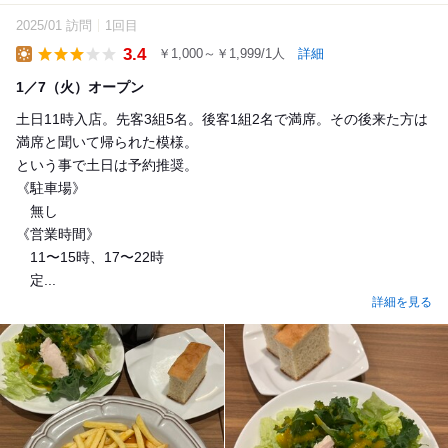
2025/01 訪問
1回目
3.4
￥1,000～￥1,999/1人
詳細
Lunch
1／7（火）オープン
土日11時入店。先客3組5名。後客1組2名で満席。その後来た方は
満席と聞いて帰られた模様。
という事で土日は予約推奨。
《駐車場》
無し
《営業時間》
11〜15時、17〜22時
定...
詳細を見る