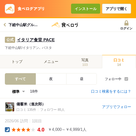
インストール
アプリで開く
下総中山駅グルメへ
ログイン
イタリア食堂 PACE
公式
下総中山駅/イタリアン､ パスタ
写真
口コミ
トップ
メニュー
103
14
すべて
夜
昼
フォロー中
口コミ検索をするには？
18件
備蓄米（進次郎）
アプリでフォロー
口コミ 135件
フォロワー 85人
2026/06 訪問
1回目
4.0
￥4,000～￥4,999/1人
Dinner