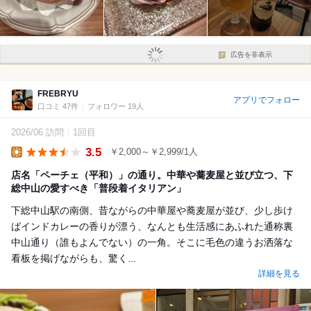
広告を非表示
FREBRYU
アプリでフォロー
口コミ 47件
フォロワー 19人
2026/06 訪問
1回目
3.5
￥2,000～￥2,999/1人
Lunch
店名「ペーチェ（平和）」の通り。中華や蕎麦屋と並び立つ、下
総中山の愛すべき「普段着イタリアン」
​下総中山駅の南側、昔ながらの中華屋や蕎麦屋が並び、少し歩け
ばインドカレーの香りが漂う、なんとも生活感にあふれた通称裏
中山通り（誰もよんでない）の一角。そこに毛色の違うお洒落な
看板を掲げながらも、驚く...
詳細を見る