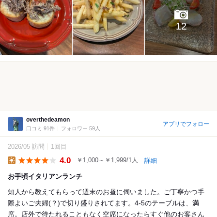
12
overthedeamon
アプリでフォロー
口コミ 91件
フォロワー 59人
2026/05 訪問
1回目
4.0
￥1,000～￥1,999/1人
詳細
Lunch
お手頃イタリアンランチ
知人から教えてもらって週末のお昼に伺いました。ご丁寧かつ手
際よいご夫婦(？)で切り盛りされてます。4-5のテーブルは、満
席。店外で待たれることもなく空席になったらすぐ他のお客さん