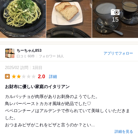
15
ちーちゃん853
アプリでフォロー
口コミ 60件
フォロワー 16人
2025/02 訪問
1回目
2.0
詳細
Lunch
お財布に優しい家庭のイタリアン
カルパッチョが肉厚がありお刺身のようでした。
鳥レバーペーストカカオ風味が絶品でした♡
ペペロンチーノはアルデンテで作られていて美味しくいただきま
した。
おつまみピザがこれをピザと言うのか？とい...
詳細を見る