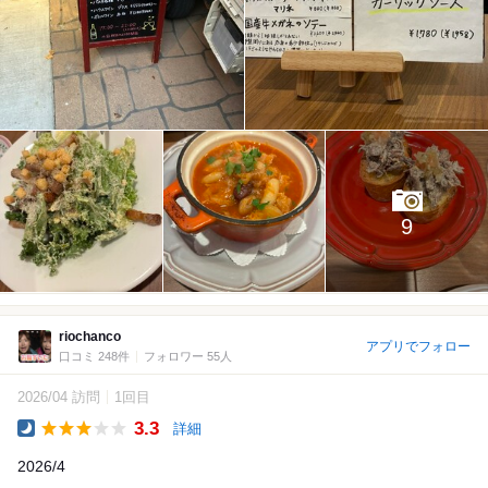
9
riochanco
アプリでフォロー
口コミ 248件
フォロワー 55人
2026/04 訪問
1回目
3.3
詳細
Dinner
2026/4