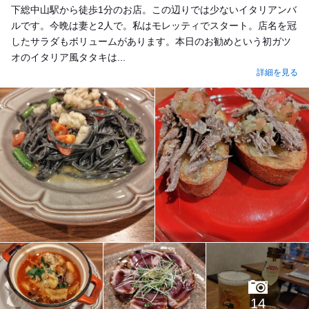
下総中山駅から徒歩1分のお店。この辺りでは少ないイタリアンバ
ルです。今晩は妻と2人で。私はモレッティでスタート。店名を冠
したサラダもボリュームがあります。本日のお勧めという初ガツ
オのイタリア風タタキは...
詳細を見る
14