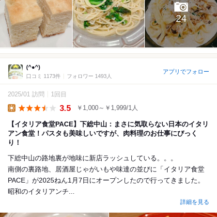
24
(^●^)
アプリでフォロー
口コミ 1173件
フォロワー 1493人
2025/01 訪問
1回目
3.5
￥1,000～￥1,999/1人
Lunch
【イタリア食堂PACE】下総中山：まさに気取らない日本のイタリ
アン食堂！パスタも美味しいですが、肉料理のお仕事にびっく
り！
下総中山の路地裏が地味に新店ラッシュしている。。。
南側の裏路地、居酒屋じゃがいもや味達の並びに「イタリア食堂
PACE」が2025ねん1月7日にオープンしたので行ってきました。
昭和のイタリアンチ...
詳細を見る