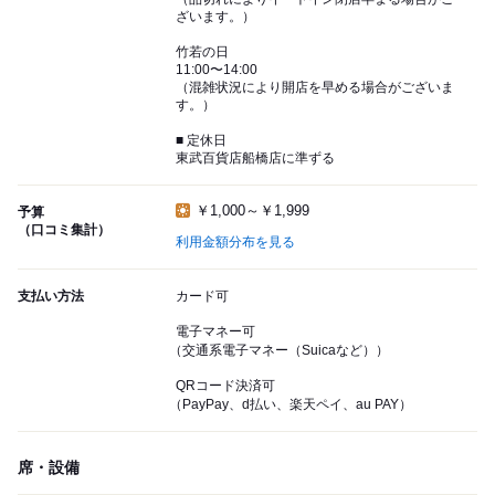
ざいます。）
竹若の日
11:00〜14:00
（混雑状況により開店を早める場合がございま
す。）
■ 定休日
東武百貨店船橋店に準ずる
￥1,000～￥1,999
予算
（口コミ集計）
利用金額分布を見る
支払い方法
カード可
電子マネー可
（交通系電子マネー（Suicaなど））
QRコード決済可
（PayPay、d払い、楽天ペイ、au PAY）
席・設備