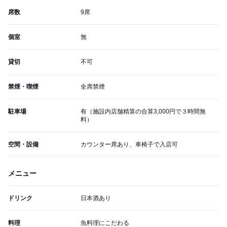
席数
9席
個室
無
貸切
不可
禁煙・喫煙
全席禁煙
駐車場
有（施設内店舗精算の合算3,000円で３時間無
料）
空間・設備
カウンター席あり、車椅子で入店可
メニュー
ドリンク
日本酒あり
料理
魚料理にこだわる