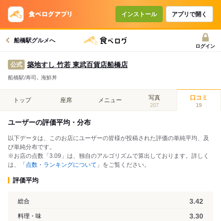
インストール
アプリで開く
船橋駅グルメへ
ログイン
築地すし 竹若 東武百貨店船橋店
公式
船橋駅/寿司､ 海鮮丼
写真
口コミ
トップ
座席
メニュー
207
19
ユーザーの評価平均・分布
以下データは、このお店にユーザーの皆様が投稿された評価の単純平均、及
び単純分布です。
※お店の点数「3.09」は、独自のアルゴリズムで算出しております。詳しく
は、「
点数・ランキングについて
」をご覧ください。
評価平均
3.42
総合
3.30
料理・味