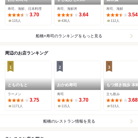
寿司、海鮮、日本料理
寿司、海鮮丼
寿司、海鮮
3.70
3.64
3.54
115人
436人
112人
船橋×寿司
のランキングをもっと見る
周辺のお店ランキング
1
2
3
とものもと
おかめ寿司
もつ焼き独歩 本
ラーメン
寿司
立ち飲み
3.75
3.70
3.68
1171人
115人
513人
船橋
のレストラン情報を見る