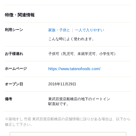
特徴・関連情報
利用シーン
家族・子供と
一人で入りやすい
こんな時によく使われます。
お子様連れ
子供可（乳児可、未就学児可、小学生可）
ホームページ
https://www.tatenofoods.com/
オープン日
2016年11月29日
備考
東武百貨店船橋店の地下のイートイン
駅直結です。
※築地すし 竹若 東武百貨店船橋店の店舗情報に誤りがある場合は、以下から
修正して下さい。