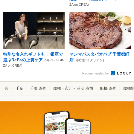
ZA on CREA)
特別な名入れギフトも！ 銀座で
マンマパスタバオバブ 千葉都町
選ぶReFaの上質ケア
店
PR(ReFa GIN
(県庁前/イタリアン)
ZA on CREA)
Recommended by
千葉
千葉 寿司
船橋・市川・浦安 寿司
船橋 寿司
船橋駅