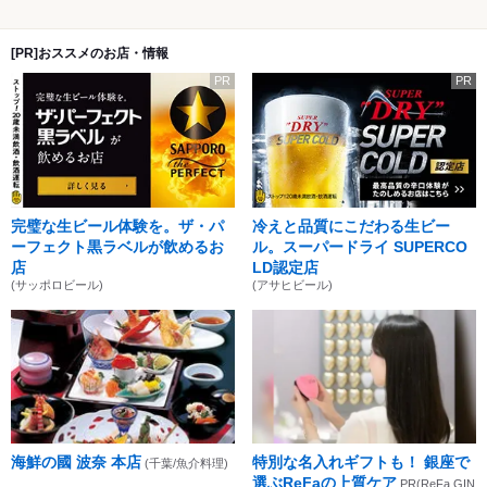
[PR]おススメのお店・情報
PR
PR
完璧な生ビール体験を。ザ・パ
冷えと品質にこだわる生ビー
ーフェクト黒ラベルが飲めるお
ル。スーパードライ SUPERCO
店
LD認定店
(サッポロビール)
(アサヒビール)
海鮮の國 波奈 本店
特別な名入れギフトも！ 銀座で
(千葉/魚介料理)
選ぶReFaの上質ケア
PR(ReFa GIN