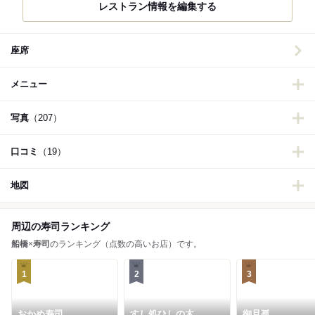
レストラン情報を編集する
座席
メニュー
写真
（207）
口コミ
（19）
地図
周辺の寿司ランキング
船橋
×
寿司
のランキング（点数の高いお店）です。
1
2
3
おかめ寿司
すし処ひしの木
御旦孤