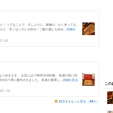
ないと！ ってなことで、久しぶりに、船橋の、かく本ってな
けど、甘くないタレが好み！ご飯の感じも好み...
詳細を
問
2回
なり歩きます。 お店には11時50分頃到着。 私達の前に待
分位で席に案内されました。 私達が着席し...
詳細を見る
この
 訪問
1回
口コミ
をもっと見る （
45
人）