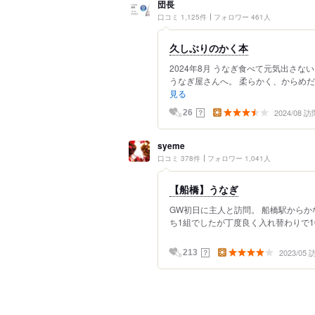
団長
口コミ 1,125件
フォロワー 461人
久しぶりのかく本
2024年8月 うなぎ食べて元気出さ
うなぎ屋さんへ。 柔らかく、からめだ
見る
2024/08 訪
？
26
syeme
口コミ 378件
フォロワー 1,041人
【船橋】うなぎ
GW初日に主人と訪問。 船橋駅からか
ち1組でしたが丁度良く入れ替わりで10
2023/05
？
213