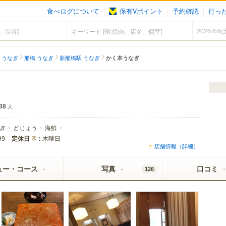
食べログについて
保有Vポイント
予約確認
行っ
 うなぎ
船橋 うなぎ
新船橋駅 うなぎ
かく本うなぎ
38
人
ぎ
どじょう
海鮮
定休日
：
木曜日
99
店舗情報（詳細）
ュー・コース
写真
口コミ
126