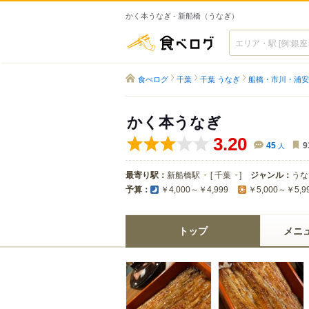
かく本うなぎ - 新船橋（うなぎ）
食べログ
食べログ
千葉
千葉 うなぎ
船橋・市川・浦安
かく本うなぎ
3.20
45
人
9
最寄り駅：
新船橋駅
[
千葉
]
ジャンル：
うな
予算：
￥4,000～￥4,999
￥5,000～￥5,9
トップ
メニ