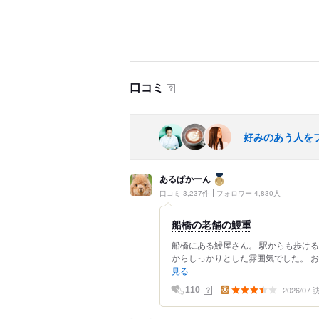
口コミ
？
好みのあう人を
あるぱかーん
口コミ 3,237件
フォロワー 4,830人
船橋の老舗の鰻重
船橋にある鰻屋さん。 駅からも歩ける
からしっかりとした雰囲気でした。 お
見る
2026/07
？
110