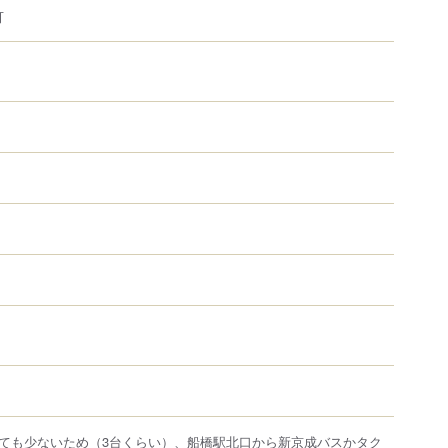
可
ても少ないため（3台くらい）、船橋駅北口から新京成バスかタク