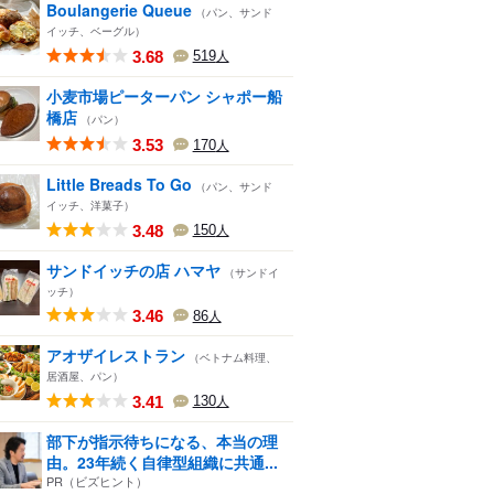
Boulangerie Queue
（パン、サンド
イッチ、ベーグル）
3.68
519
人
小麦市場ピーターパン シャポー船
橋店
（パン）
3.53
170
人
Little Breads To Go
（パン、サンド
イッチ、洋菓子）
3.48
150
人
サンドイッチの店 ハマヤ
（サンドイ
ッチ）
3.46
86
人
アオザイレストラン
（ベトナム料理、
居酒屋、パン）
3.41
130
人
部下が指示待ちになる、本当の理
由。23年続く自律型組織に共通...
PR（ビズヒント）