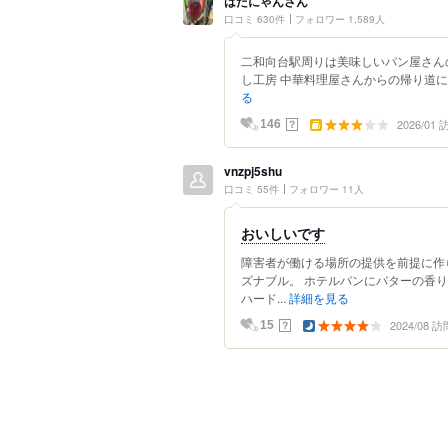
はたにゃんさん
口コミ 630件
フォロワー 1,589人
二和向台駅周りは美味しいパン屋さんの
し工房 中華料理屋さんからの帰り道に立
る
2026/01
？
146
vnzpj5shu
口コミ 55件
フォロワー 11人
おいしいです
障害者が働ける場所の提供を前提に作
ズナブル。 ホテルパンにバターの香
ハード...
詳細を見る
2024/08 訪
？
15