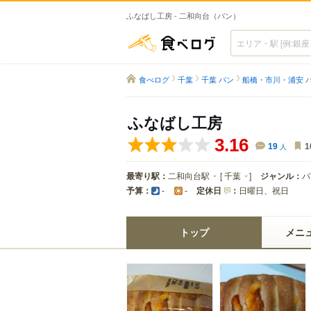
ふなばし工房 - 二和向台（パン）
食べログ
食べログ
千葉
千葉 パン
船橋・市川・浦安 
ふなばし工房
3.16
19
人
1
最寄り駅：
二和向台駅
[
千葉
]
ジャンル：
パ
予算：
定休日
：
日曜日、祝日
-
-
トップ
メニ