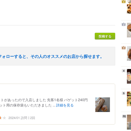
1
2
投稿する
3
フォローすると、その人のオススメのお店から探せます。
4
5
トがあったので入店しました 先客1名様 バゲット240円
ット用の保存袋もいただきました ...
詳細を見る
2024/01 訪問
2回