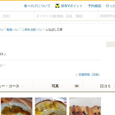
食べログについて
保有Vポイント
予約確認
行っ
パン
船橋 パン
二和向台駅 パン
ふなばし工房
03
人
ン
店舗情報（詳細）
ュー・コース
写真
口コミ
90