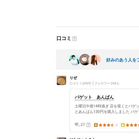
口コミ
？
好みのあう人を
りぜ
口コミ 1,229件
フォロワー 209人
バゲット あんぱん
土曜日午後14時過ぎ 店を覗くとバゲッ
とあんぱん130円を購入しました バゲ
？
27