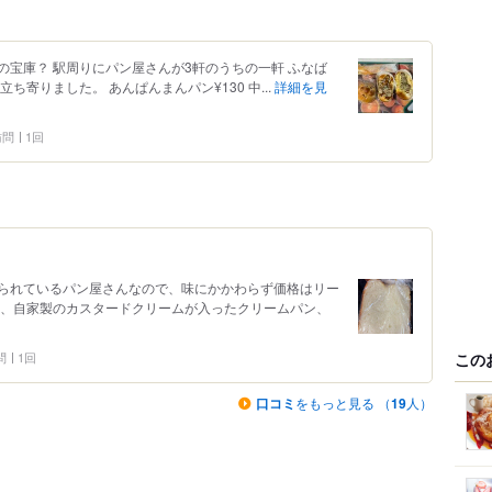
宝庫？ 駅周りにパン屋さんが3軒のうちの一軒 ふなば
ち寄りました。 あんぱんまんパン¥130 中...
詳細を見
 訪問
1回
られているパン屋さんなので、味にかかわらず価格はリー
り、自家製のカスタードクリームが入ったクリームパン、
この
問
1回
口コミ
をもっと見る （
19
人）