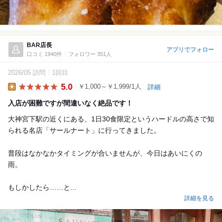
BAR店長
アプリでフォロー
口コミ 1940件
フォロワー 351人
2026/05 訪問
1回目
5.0
￥1,000～￥1,999/1人
詳細
Lunch
入店が困難ですが間違いなく絶品です！
大神宮下駅の近くにある、1日30食限定というハードルの高さで知
られる名店「サールナート」に行ってきました。
普段はなかなかタイミングが合いませんが、今日はあいにくの
雨。
もしかしたら……と...
詳細を見る