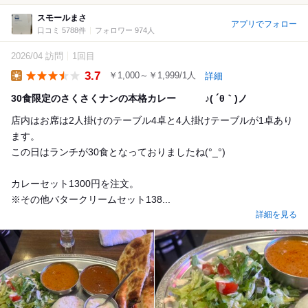
スモールまさ
アプリでフォロー
口コミ 5788件
フォロワー 974人
2026/04 訪問
1回目
3.7
￥1,000～￥1,999/1人
詳細
Lunch
30食限定のさくさくナンの本格カレー ♪( ´θ｀)ノ
店内はお席は2人掛けのテーブル4卓と4人掛けテーブルが1卓あり
ます。
この日はランチが30食となっておりましたね(°_°)
カレーセット1300円を注文。
※その他バタークリームセット138...
詳細を見る