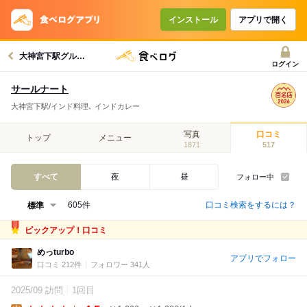
インストール
アプリで開く
大神宮下駅グルメへ
ログイン
サールナート
大神宮下駅/インド料理､ インドカレー
写真
口コミ
トップ
メニュー
1871
517
すべて
夜
昼
フォロー中
口コミ検索をするには？
605件
ピックアップ！口コミ
めっturbo
アプリでフォロー
口コミ 212件
フォロワー 341人
2025/09 訪問
1回目