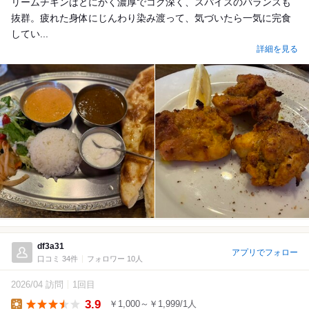
リームチキンはとにかく濃厚でコク深く、スパイスのバランスも
抜群。疲れた身体にじんわり染み渡って、気づいたら一気に完食
してい...
詳細を見る
df3a31
アプリでフォロー
口コミ 34件
フォロワー 10人
2026/04 訪問
1回目
3.9
￥1,000～￥1,999/1人