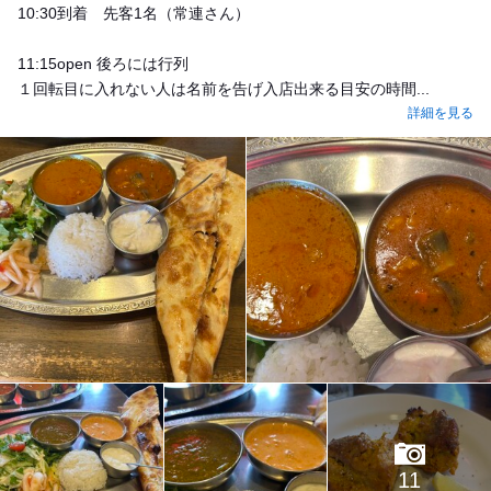
10:30到着 先客1名（常連さん）
11:15open 後ろには行列
１回転目に入れない人は名前を告げ入店出来る目安の時間...
詳細を見る
11