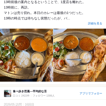
13時前後の案内となるということで、1度店を離れた。
13時前に、再訪。
マトンは売り切れ。本日のカレーは最後の1つだった。
13時の時点では待ちなし状態だったが、バ...
詳細を見る
食べ歩き芭蕉---平均的な舌
アプリでフォロー
口コミ 2422件
フォロワー 1306人
2026/05 訪問
16回目