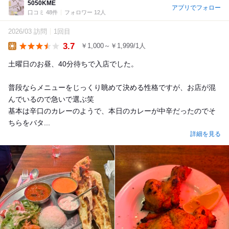
5050KME
アプリでフォロー
口コミ 48件
フォロワー 12人
2026/03 訪問
1回目
3.7
￥1,000～￥1,999/1人
Lunch
土曜日のお昼、40分待ちで入店でした。
普段ならメニューをじっくり眺めて決める性格ですが、お店が混
んでいるので急いで選ぶ笑
基本は辛口のカレーのようで、本日のカレーが中辛だったのでそ
ちらをバタ...
詳細を見る