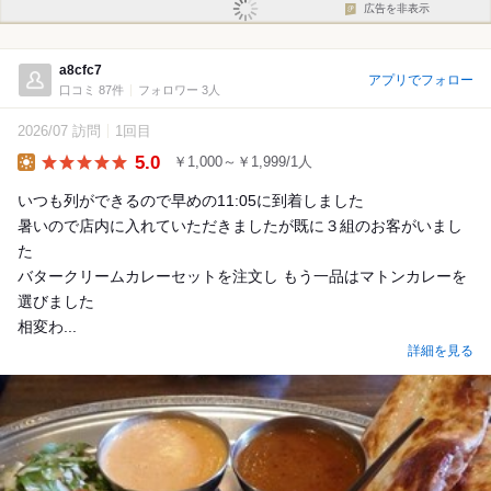
広告を非表示
a8cfc7
アプリでフォロー
口コミ 87件
フォロワー 3人
2026/07 訪問
1回目
5.0
￥1,000～￥1,999/1人
Lunch
いつも列ができるので早めの11:05に到着しました
暑いので店内に入れていただきましたが既に３組のお客がいまし
た
バタークリームカレーセットを注文し もう一品はマトンカレーを
選びました
相変わ...
詳細を見る