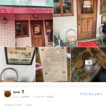
9
Jerid
アプリでフォロー
口コミ 4344件
フォロワー 3268人
2026/04 訪問
1回目