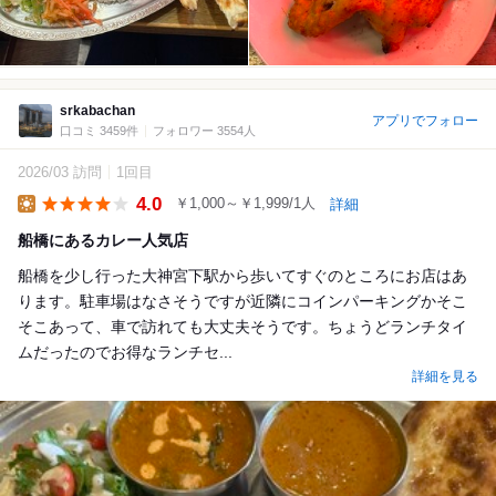
srkabachan
アプリでフォロー
口コミ 3459件
フォロワー 3554人
2026/03 訪問
1回目
4.0
￥1,000～￥1,999/1人
詳細
Lunch
船橋にあるカレー人気店
船橋を少し行った大神宮下駅から歩いてすぐのところにお店はあ
ります。駐車場はなさそうですが近隣にコインパーキングかそこ
そこあって、車で訪れても大丈夫そうです。ちょうどランチタイ
ムだったのでお得なランチセ...
詳細を見る