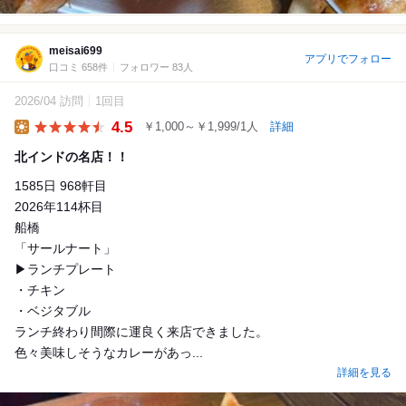
meisai699
アプリでフォロー
口コミ 658件
フォロワー 83人
2026/04 訪問
1回目
4.5
￥1,000～￥1,999/1人
詳細
Lunch
北インドの名店！！
1585日 968軒目
2026年114杯目
船橋
「サールナート」
▶︎ランチプレート
・チキン
・ベジタブル
ランチ終わり間際に運良く来店できました。
色々美味しそうなカレーがあっ...
詳細を見る