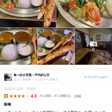
8
食べ歩き芭蕉---平均的な舌
アプリでフォロー
口コミ 2422件
フォロワー 1306人
2026/04 訪問
15回目
4.3
￥1,000～￥1,999/1人
詳細
Lunch
船橋