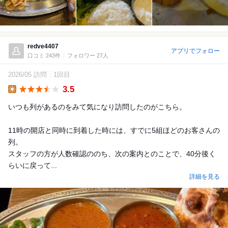
redve4407
アプリでフォロー
口コミ 243件
フォロワー 27人
2026/05 訪問
1回目
3.5
Lunch
いつも列があるのをみて気になり訪問したのがこちら。
11時の開店と同時に到着した時には、すでに5組ほどのお客さんの
列。
スタッフの方が人数確認ののち、次の案内とのことで、40分後く
らいに戻って...
詳細を見る