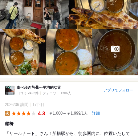
9
食べ歩き芭蕉---平均的な舌
アプリでフォロー
口コミ 2422件
フォロワー 1306人
2026/06 訪問
17回目
4.3
￥1,000～￥1,999/1人
詳細
Lunch
船橋
「サールナート」さん！船橋駅から、徒歩圏内に、位置いたして