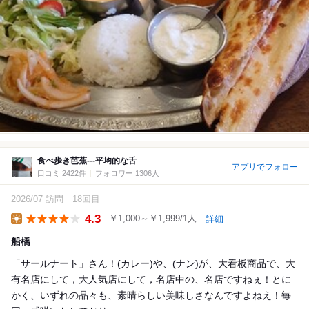
食べ歩き芭蕉---平均的な舌
アプリでフォロー
口コミ 2422件
フォロワー 1306人
2026/07 訪問
18回目
4.3
￥1,000～￥1,999/1人
詳細
Lunch
船橋
「サールナート」さん！(カレー)や、(ナン)が、大看板商品で、大
有名店にして，大人気店にして，名店中の、名店ですねぇ！とに
かく、いずれの品々も、素晴らしい美味しさなんですよねえ！毎