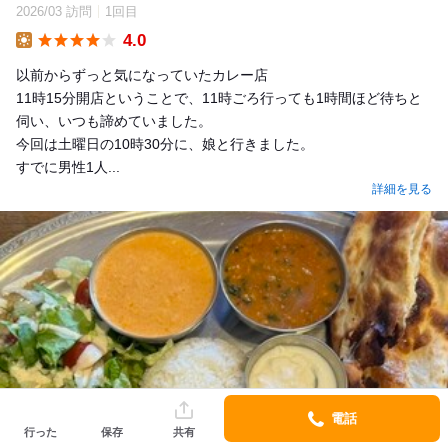
2026/03 訪問
1回目
4.0
Lunch
以前からずっと気になっていたカレー店
11時15分開店ということで、11時ごろ行っても1時間ほど待ちと
伺い、いつも諦めていました。
今回は土曜日の10時30分に、娘と行きました。
すでに男性1人...
詳細を見る
電話
行った
保存
共有