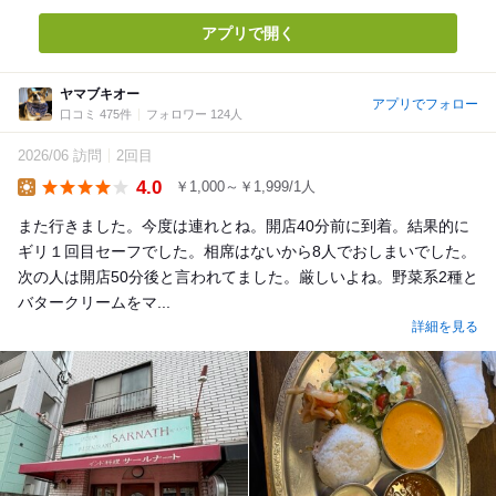
アプリで開く
ヤマブキオー
アプリでフォロー
口コミ 475件
フォロワー 124人
2026/06 訪問
2回目
4.0
￥1,000～￥1,999/1人
Lunch
また行きました。今度は連れとね。開店40分前に到着。結果的に
ギリ１回目セーフでした。相席はないから8人でおしまいでした。
次の人は開店50分後と言われてました。厳しいよね。野菜系2種と
バタークリームをマ...
詳細を見る