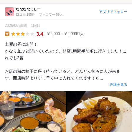
ななななっしー
アプリでフォロー
口コミ 155件
フォロワー 59人
2026/06 訪問
1回目
3.4
￥2,000～￥2,999/1人
Lunch
土曜の昼に訪問！
かなり並ぶと聞いていたので、開店1時間半前頃に行きました！こ
れでも2番
お店の前の椅子に座り待っていると、どんどん後ろに人が来ま
す。開店時間より少し早く中に入れてくれます！た...
詳細を見る