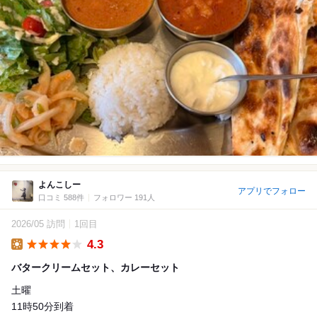
よんこしー
アプリでフォロー
口コミ 588件
フォロワー 191人
2026/05 訪問
1回目
4.3
Lunch
バタークリームセット、カレーセット
土曜
11時50分到着