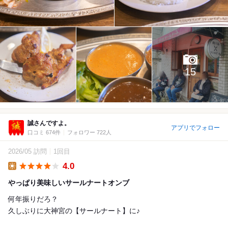
15
誠さんですよ。
アプリでフォロー
口コミ 674件
フォロワー 722人
2026/05 訪問
1回目
4.0
Lunch
やっぱり美味しいサールナートオンブ
何年振りだろ？
久しぶりに大神宮の【サールナート】に♪