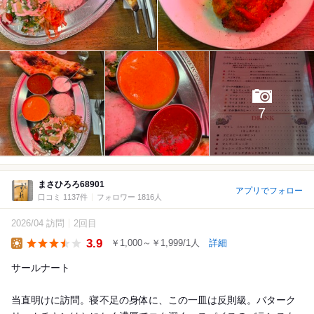
7
まさひろろ68901
アプリでフォロー
口コミ 1137件
フォロワー 1816人
2026/04 訪問
2回目
3.9
￥1,000～￥1,999/1人
詳細
Lunch
サールナート
当直明けに訪問。寝不足の身体に、この一皿は反則級。バターク