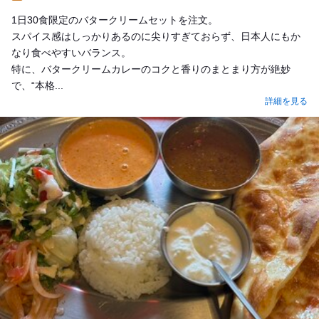
Lunch
1日30食限定のバタークリームセットを注文。
スパイス感はしっかりあるのに尖りすぎておらず、日本人にもか
なり食べやすいバランス。
特に、バタークリームカレーのコクと香りのまとまり方が絶妙
で、“本格...
詳細を見る