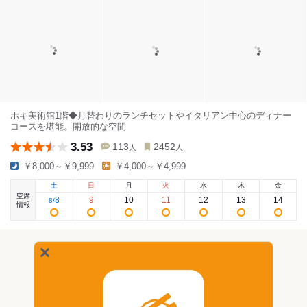
ホキ美術館1階◆月替わりのランチセットやイタリアン中心のディナー
コースを堪能。開放的な空間
3.53
113
2452
人
人
￥8,000～￥9,999
￥4,000～￥4,999
土
日
月
火
水
木
金
空席
8
9
10
11
12
13
14
8
/
情報