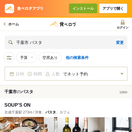
インストール
アプリで開く
ホーム
ログイン
変更
千葉市 パスタ
予算
空席あり
他の検索条件
日時
時間
人数
でネット予約
千葉市
の
パスタ
108
件
SOUP'S ON
京成千葉駅 273m / 洋食、
パスタ
、カフェ