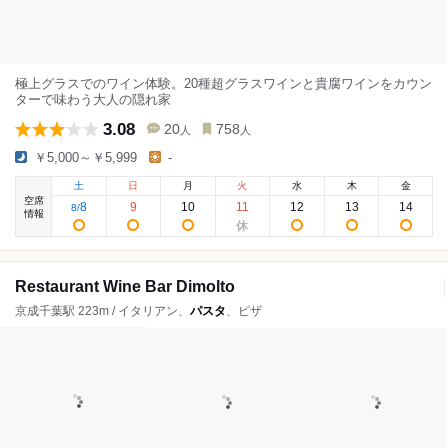
極上グラスでのワイン体験。20種超グラスワインと貴腐ワインをカウン
ターで味わう大人の隠れ家
3.08
20
758
人
人
￥5,000～￥5,999
-
土
日
月
火
水
木
金
空席
8
9
10
11
12
13
14
8
/
情報
Restaurant Wine Bar Dimolto
京成千葉駅 223m / イタリアン、
パスタ
、ピザ