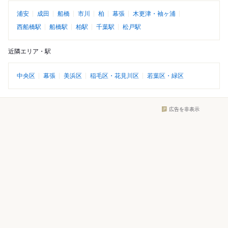
浦安
成田
船橋
市川
柏
幕張
木更津・袖ヶ浦
西船橋駅
船橋駅
柏駅
千葉駅
松戸駅
近隣エリア・駅
中央区
幕張
美浜区
稲毛区・花見川区
若葉区・緑区
広告を非表示