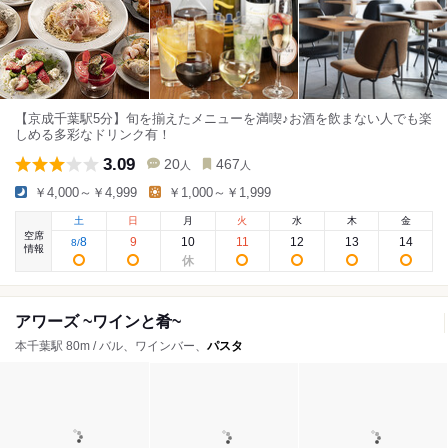
【京成千葉駅5分】旬を揃えたメニューを満喫♪お酒を飲まない人でも楽
しめる多彩なドリンク有！
3.09
20
467
人
人
￥4,000～￥4,999
￥1,000～￥1,999
土
日
月
火
水
木
金
空席
8
9
10
11
12
13
14
8
/
情報
アワーズ ~ワインと肴~
本千葉駅 80m / バル、ワインバー、
パスタ