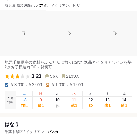
海浜幕張駅 968m /
パスタ
、イタリアン、ピザ
地元千葉県産の食材をふんだんに散りばめた逸品とイタリアワインを堪
能♪お子様連れOK・貸切可
3.23
96
2139
人
人
￥3,000～￥3,999
￥1,000～￥1,999
土
日
月
火
水
木
金
空席
8
9
10
11
12
13
14
8
/
情報
1
1
1
1
残
残
残
残
はなう
千葉市緑区 / イタリアン、
パスタ