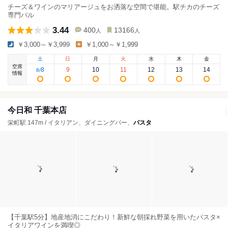
チーズ＆ワインのマリアージュをお洒落な空間で堪能。駅チカのチーズ
専門バル
3.44
400
13166
人
人
￥3,000～￥3,999
￥1,000～￥1,999
土
日
月
火
水
木
金
空席
8
9
10
11
12
13
14
8
/
情報
今日和 千葉本店
栄町駅 147m / イタリアン、ダイニングバー、
パスタ
【千葉駅5分】地産地消にこだわり！新鮮な朝採れ野菜を用いたパスタ×
イタリアワインを満喫◎