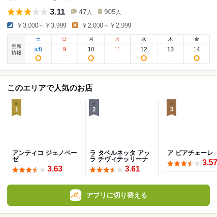
3.11
47
905
人
人
￥3,000～￥3,999
￥2,000～￥2,999
土
日
月
火
水
木
金
空席
8
9
10
11
12
13
14
8
/
情報
このエリアで人気のお店
1
2
3
アンティコ ジェノベー
ラ タベルネッタ アッ
ア ピアチェーレ
ゼ
ラ チヴィテッリーナ
3.5
3.63
3.61
アプリに切り替える