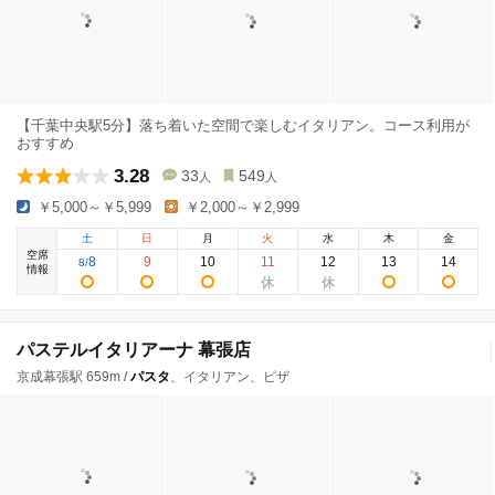
【千葉中央駅5分】落ち着いた空間で楽しむイタリアン。コース利用が
おすすめ
3.28
33
549
人
人
￥5,000～￥5,999
￥2,000～￥2,999
土
日
月
火
水
木
金
空席
8
9
10
11
12
13
14
8
/
情報
パステルイタリアーナ 幕張店
京成幕張駅 659m /
パスタ
、イタリアン、ピザ