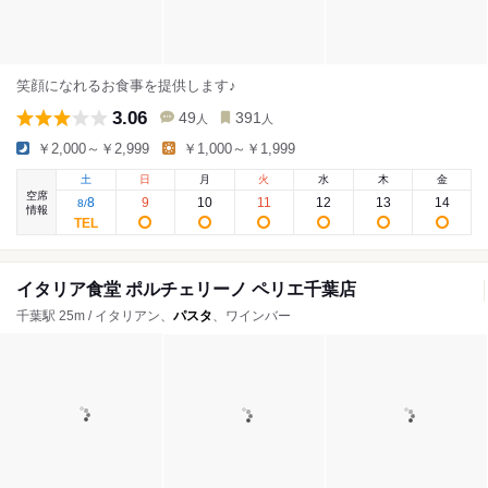
笑顔になれるお食事を提供します♪
3.06
49
391
人
人
￥2,000～￥2,999
￥1,000～￥1,999
土
日
月
火
水
木
金
空席
8
9
10
11
12
13
14
8
/
情報
イタリア食堂 ポルチェリーノ ペリエ千葉店
千葉駅 25m / イタリアン、
パスタ
、ワインバー