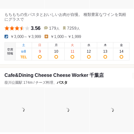
もちもちの生パスタとおいしいお肉が自慢。 種類豊富なワインを気軽
にグラスで
3.56
179
7259
人
人
￥3,000～￥3,999
￥1,000～￥1,999
土
日
月
火
水
木
金
空席
8
9
10
11
12
13
14
8
/
情報
Cafe&Dining Cheese Cheese Worker 千葉店
葭川公園駅 174m / チーズ料理、
パスタ