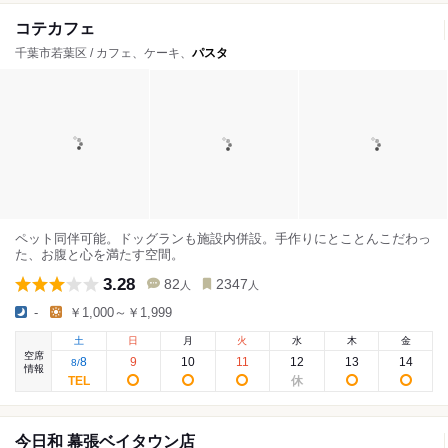
コテカフェ
千葉市若葉区 / カフェ、ケーキ、
パスタ
ペット同伴可能。ドッグランも施設内併設。手作りにとことんこだわっ
た、お腹と心を満たす空間。
3.28
82
2347
人
人
-
￥1,000～￥1,999
土
日
月
火
水
木
金
空席
8
9
10
11
12
13
14
8
/
情報
今日和 幕張ベイタウン店