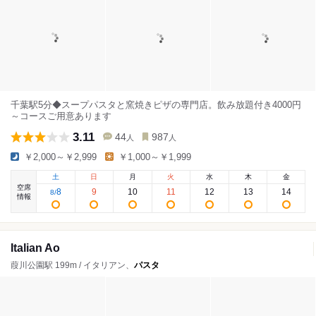
千葉駅5分◆スープパスタと窯焼きピザの専門店。飲み放題付き4000円
～コースご用意あります
3.11
44
987
人
人
￥2,000～￥2,999
￥1,000～￥1,999
土
日
月
火
水
木
金
空席
8
9
10
11
12
13
14
8
/
情報
Italian Ao
葭川公園駅 199m / イタリアン、
パスタ