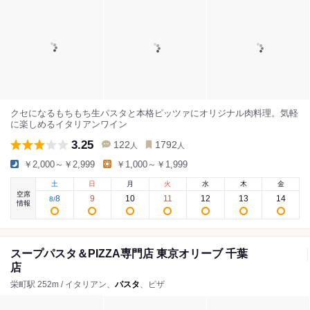
クセになるもちもち生パスタと本格ピッツァにオリジナル肉料理。気軽
に楽しめるイタリアンワイン
3.25
122
1792
人
人
￥2,000～￥2,999
￥1,000～￥1,999
土
日
月
火
水
木
金
空席
8
9
10
11
12
13
14
8
/
情報
スープパスタ＆PIZZA専門店 東京オリーブ 千葉
店
栄町駅 252m / イタリアン、
パスタ
、ピザ