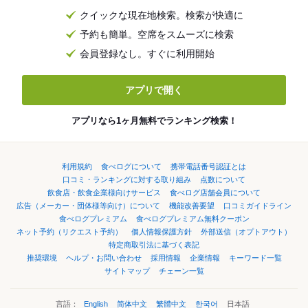
クイックな現在地検索。検索が快適に
予約も簡単。空席をスムーズに検索
会員登録なし。すぐに利用開始
アプリで開く
アプリなら1ヶ月無料でランキング検索！
利用規約
食べログについて
携帯電話番号認証とは
口コミ・ランキングに対する取り組み
点数について
飲食店・飲食企業様向けサービス
食べログ店舗会員について
広告（メーカー・団体様等向け）について
機能改善要望
口コミガイドライン
食べログプレミアム
食べログプレミアム無料クーポン
ネット予約（リクエスト予約）
個人情報保護方針
外部送信（オプトアウト）
特定商取引法に基づく表記
推奨環境
ヘルプ・お問い合わせ
採用情報
企業情報
キーワード一覧
サイトマップ
チェーン一覧
言語：
English
简体中文
繁體中文
한국어
日本語