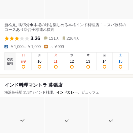
新検見川駅3分◆本場の味を楽しめる本格インド料理店！コスパ抜群の
コースあり◎お子様連れ歓迎
3.36
131
2264
人
人
￥1,000～￥1,999
～￥999
日
月
火
水
木
金
土
空席
9
10
11
12
13
14
15
8
/
情報
インド料理マントラ 幕張店
海浜幕張駅 353m / インド料理、
インドカレー
、ビュッフェ