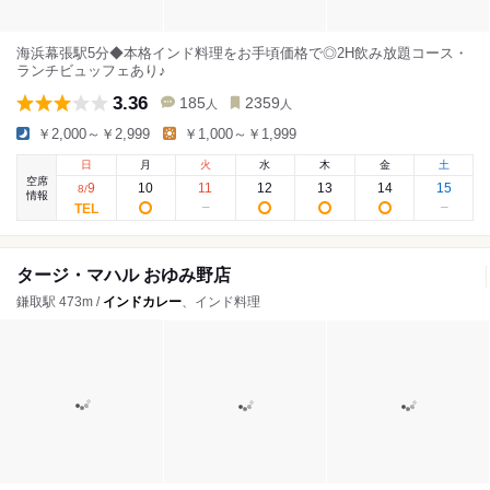
海浜幕張駅5分◆本格インド料理をお手頃価格で◎2H飲み放題コース・
ランチビュッフェあり♪
3.36
185
2359
人
人
￥2,000～￥2,999
￥1,000～￥1,999
日
月
火
水
木
金
土
空席
9
10
11
12
13
14
15
8
/
情報
タージ・マハル おゆみ野店
鎌取駅 473m /
インドカレー
、インド料理