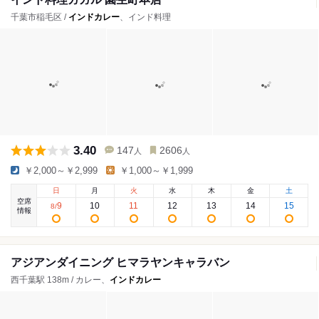
千葉市稲毛区 /
インドカレー
、インド料理
3.40
147
2606
人
人
￥2,000～￥2,999
￥1,000～￥1,999
日
月
火
水
木
金
土
空席
9
10
11
12
13
14
15
8
/
情報
アジアンダイニング ヒマラヤンキャラバン
西千葉駅 138m / カレー、
インドカレー