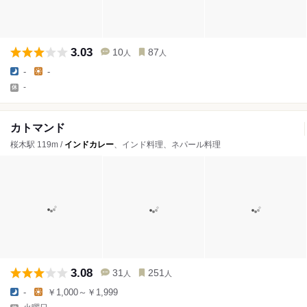
3.03
10
87
人
人
-
-
-
カトマンド
桜木駅 119m /
インドカレー
、インド料理、ネパール料理
3.08
31
251
人
人
-
￥1,000～￥1,999