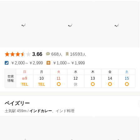
3.66
668
16593
人
人
￥2,000～￥2,999
￥1,000～￥1,999
日
月
火
水
木
金
土
空席
9
10
11
12
13
14
15
8
/
情報
ペイズリー
土気駅 459m /
インドカレー
、インド料理