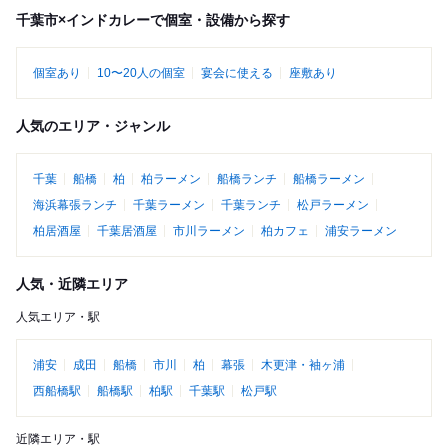
千葉市×インドカレーで個室・設備から探す
個室あり
10〜20人の個室
宴会に使える
座敷あり
人気のエリア・ジャンル
千葉
船橋
柏
柏ラーメン
船橋ランチ
船橋ラーメン
海浜幕張ランチ
千葉ラーメン
千葉ランチ
松戸ラーメン
柏居酒屋
千葉居酒屋
市川ラーメン
柏カフェ
浦安ラーメン
人気・近隣エリア
人気エリア・駅
浦安
成田
船橋
市川
柏
幕張
木更津・袖ヶ浦
西船橋駅
船橋駅
柏駅
千葉駅
松戸駅
近隣エリア・駅