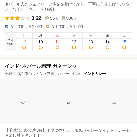
ネパール人のシェフが、ご注文を受けてから、丁寧に作り上げるスパイ
シーなインドカレーをお楽し
3.22
55
506
人
人
￥2,000～￥2,999
￥1,000～￥1,999
日
月
火
水
木
金
土
空席
9
10
11
12
13
14
15
8
/
情報
インド･ネパール料理 ガネーシャ
千城台北駅 287m / インド料理、ネパール料理、
インドカレー
【千城台北駅徒歩3分】丁寧に作り上げるスパイシーなインドカレーを
お楽し魅下さい！！