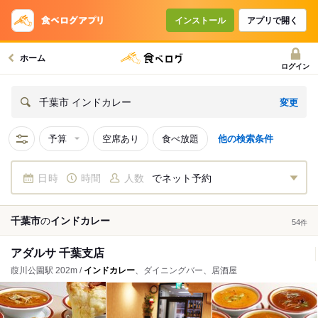
インストール
アプリで開く
ホーム
ログイン
変更
千葉市 インドカレー
予算
空席あり
食べ放題
他の検索条件
日時
時間
人数
でネット予約
千葉市
の
インドカレー
54
件
アダルサ 千葉支店
葭川公園駅 202m /
インドカレー
、ダイニングバー、居酒屋