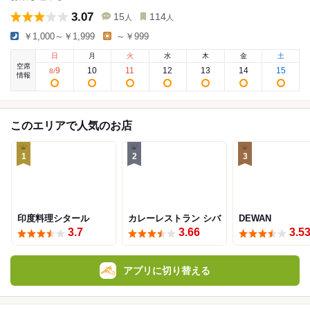
3.07
15
114
人
人
￥1,000～￥1,999
～￥999
日
月
火
水
木
金
土
空席
9
10
11
12
13
14
15
8
/
情報
このエリアで人気のお店
1
2
3
印度料理シタール
カレーレストラン シバ
DEWAN
3.7
3.66
3.5
アプリに切り替える