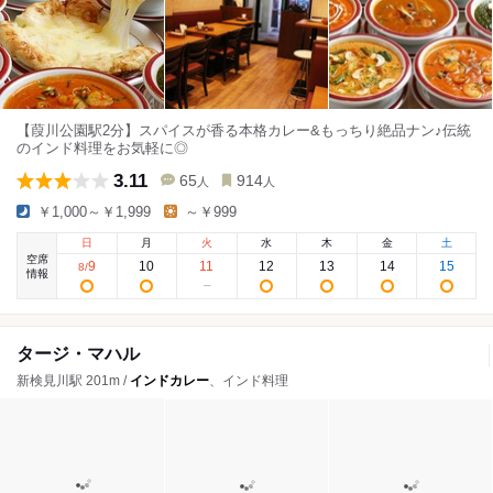
【葭川公園駅2分】スパイスが香る本格カレー&もっちり絶品ナン♪伝統
のインド料理をお気軽に◎
3.11
65
914
人
人
￥1,000～￥1,999
～￥999
日
月
火
水
木
金
土
空席
9
10
11
12
13
14
15
8
/
情報
タージ・マハル
新検見川駅 201m /
インドカレー
、インド料理