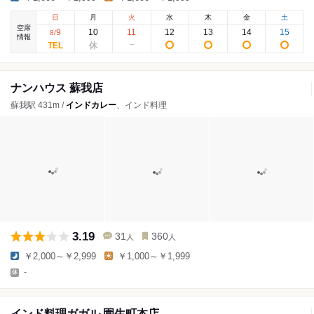
日
月
火
水
木
金
土
空席
9
10
11
12
13
14
15
8
/
情報
ナンハウス 蘇我店
蘇我駅 431m /
インドカレー
、インド料理
3.19
31
360
人
人
￥2,000～￥2,999
￥1,000～￥1,999
-
インド料理ガガル 園生町本店