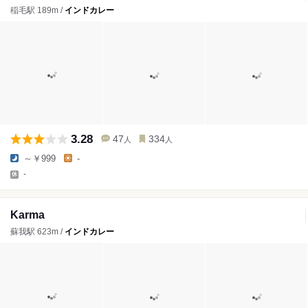
稲毛駅 189m /
インドカレー
3.28
47
334
人
人
～￥999
-
-
Karma
蘇我駅 623m /
インドカレー