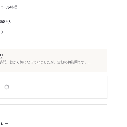
パール料理
人
6589
99
リ
問。昔から気になっていましたが、念願の初訪問です。...
カレー