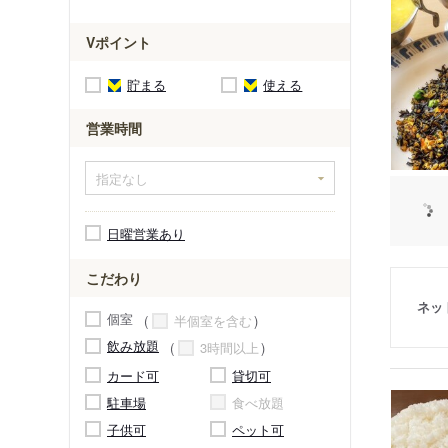
Vポイント
貯まる
使える
営業時間
日曜営業あり
こだわり
ネッ
個室
半個室を含む
飲み放題
3時間以上
カード可
貸切可
駐車場
食べ放題
子供可
ペット可