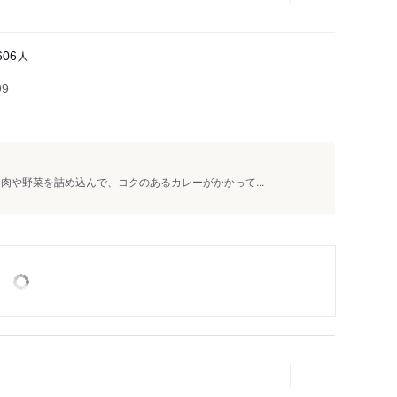
人
606
99
肉や野菜を詰め込んで、コクのあるカレーがかかって...