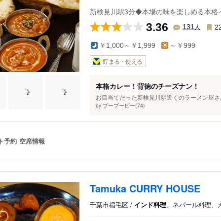
新検見川駅3分◆本場の味を楽しめる本格
3.36
人
131
2
￥1,000～￥1,999
～￥999
貯まる・使える
本格カレー！背徳のチーズナン！
お目当てだった新検見川駅近くのラーメン屋さん
ブーブービー(74)
by
ト予約
空席情報
Tamuka CURRY HOUSE
千葉市稲毛区 /
インド料理
、ネパール料理、