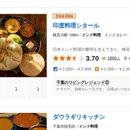
印度料理シタール
検見川駅 108m /
インド料理
、インドカレー
日本インド料理の黎明を支えてきた、検見
3.70
人
1880
￥2,000～￥2,999
￥1,000～￥1,9
千葉のリビングレジェンド②
ナマステ。 自称カレー王です。 王様はいつから
ダウラギリキッチン
千葉市稲毛区 /
インド料理