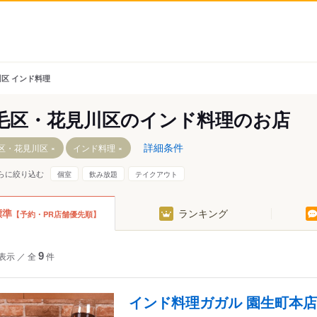
区 インド料理
毛区・花見川区のインド料理のお店
詳細条件
区・花見川区
インド料理
らに絞り込む
個室
飲み放題
テイクアウト
みどり台駅
標準
ランキング
【予約・PR店舗優先順】
駅
表示
／
全
9
件
センター駅
インド料理ガガル 園生町本店