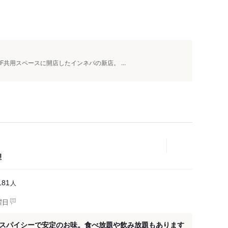
人
F共用スペースに開店したインネパの新店。 ...
理
人
181
曜日
スパイシーで安定のお味。食べ放題や飲み放題もあります