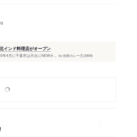
人
99
北インド料理店がオープン
5年4月に千葉市は天台にNEWオ...
自称カレー王(2909)
by
理