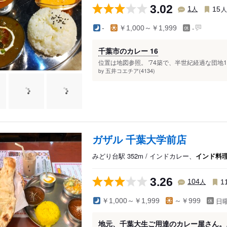
3.02
人
1
15
-
-
￥1,000～￥1,999
千葉市のカレー 16
位置は地図参照。 '74築で、半世紀経過な団地1
五井コエチア(4134)
by
ガザル 千葉大学前店
みどり台駅 352m / インドカレー、
インド料
3.26
人
104
1
日
￥1,000～￥1,999
～￥999
地元、千葉大生ご用達のカレー屋さん。