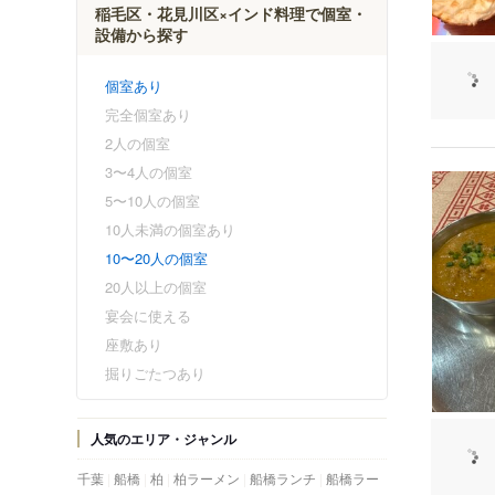
稲毛区・花見川区×インド料理で個室・
設備から探す
個室あり
完全個室あり
2人の個室
3〜4人の個室
5〜10人の個室
10人未満の個室あり
10〜20人の個室
20人以上の個室
宴会に使える
座敷あり
掘りごたつあり
人気のエリア・ジャンル
千葉
船橋
柏
柏ラーメン
船橋ランチ
船橋ラー