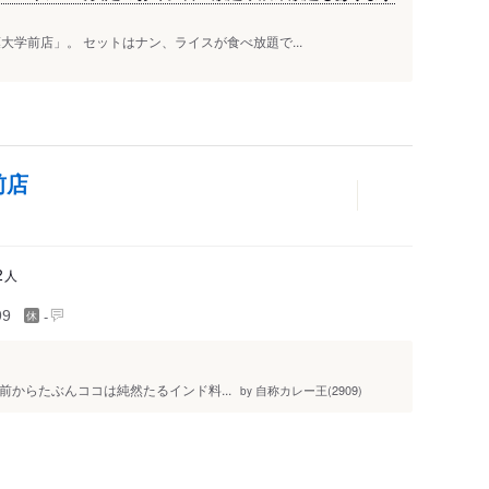
大学前店」。 セットはナン、ライスが食べ放題で...
前店
人
2
-
99
以前からたぶんココは純然たるインド料...
自称カレー王(2909)
by