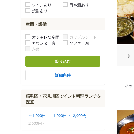
ワインあり
日本酒あり
焼酎あり
空間・設備
オシャレな空間
カップルシート
カウンター席
ソファー席
座敷
絞り込む
詳細条件
ネッ
稲毛区・花見川区でインド料理ランチを
探す
～1,000円
1,000円 ～ 2,000円
2,000円～