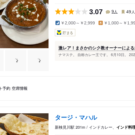
3.07
人
9
49
￥2,000～￥2,999
￥1,000～￥1,9
貯まる
激レア！まさかのシク教オーナーによる
ナマステ。 自称カレー王です。 6月10日。 202
ト予約
空席情報
タージ・マハル
新検見川駅 201m / インドカレー、
インド料