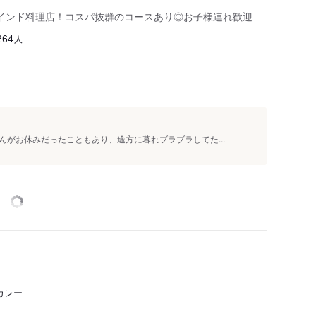
インド料理店！コスパ抜群のコースあり◎お子様連れ歓迎
人
264
がお休みだったこともあり、途方に暮れブラブラしてた...
カレー