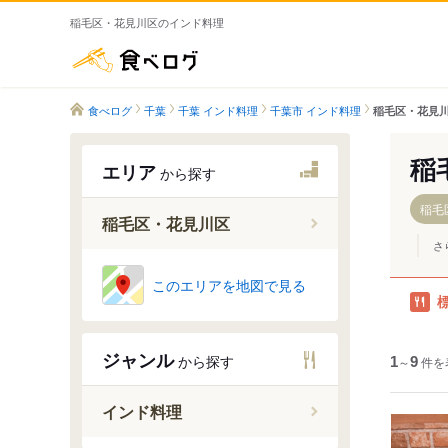
稲毛区・花見川区のインド料理
食べログ
食べログ
千葉
千葉 インド料理
千葉市 インド料理
稲毛区・花見川
稲
エリア
から探す
稲毛
稲毛区・花見川区
さ
稲毛駅
このエリアを地図で見る
新検見川
作草部駅
ジャンル
から探す
1
天台駅
～
9
件を
穴川駅
インド料理
スポーツ
検見川駅