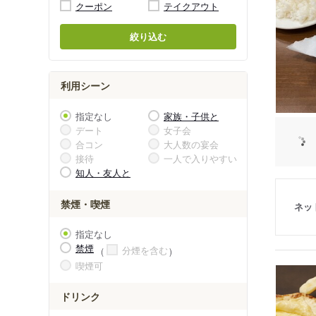
クーポン
テイクアウト
絞り込む
利用シーン
指定なし
家族・子供と
デート
女子会
合コン
大人数の宴会
接待
一人で入りやすい
知人・友人と
禁煙・喫煙
ネッ
指定なし
禁煙
分煙を含む
喫煙可
ドリンク