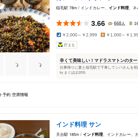
稲毛駅 78m / インドカレー、
インド料理
、ネ
3.66
人
668
1
￥2,000～￥2,999
￥1,000～￥1,9
貯まる
辛くて美味しい！マドラスマトンのター
仕事帰りに妻と稲毛駅で下車してシバさんを初訪
まぐぱぱ(203)
by
ト予約
空席情報
インド料理 サン
天台駅 185m /
インド料理
、インドカレー、