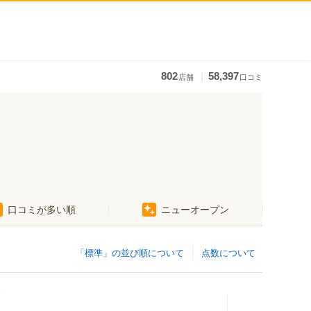
｜
802
58,397
店舗
口コミ
口コミが多い順
ニューオープン
「標準」の並び順について
点数について