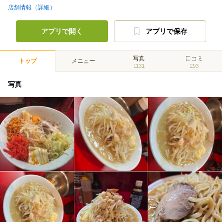
店舗情報（詳細）
アプリで開く
アプリで保存
写真
口コミ
トップ
メニュー
1131
293
写真