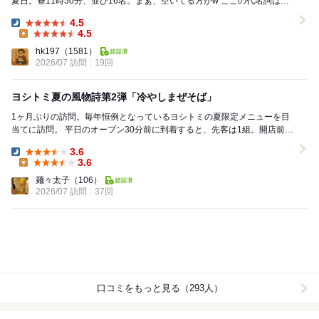
夏日。昼11時50分、並び16名。まぁ、空いてる方かw ここの代名詞はド
乳化スープ。なのだが、夏だ...
4.5
Dinner:
4.5
Lunch:
hk197
（1581）
2026/07 訪問
19回
ヨシトミ夏の風物詩第2弾「冷やしまぜそば」
1ヶ月ぶりの訪問。毎年恒例となっているヨシトミの夏限定メニューを目
当てに訪問。 平日のオープン30分前に到着すると、先客は1組。開店前の
ため、いつも通り口頭で注文を確認され、...
3.6
Dinner:
3.6
Lunch:
麺々太子
（106）
2026/07 訪問
37回
口コミをもっと見る（293人）