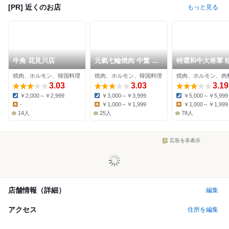
[PR] 近くのお店
もっと見る
牛角 花見川店
元氣七輪焼肉 牛繁 稲
特選和牛大将軍 
毛駅前店
園生店
焼肉、ホルモン、韓国料理
焼肉、ホルモン、韓国料理
焼肉、ホルモン、肉
3.03
3.03
3.19
￥2,000～￥2,999
￥3,000～￥3,999
￥5,000～￥5,999
Dinner:
Dinner:
Dinner:
-
￥1,000～￥1,999
￥1,000～￥1,999
Lunch:
Lunch:
Lunch:
14人
25人
78人
広告を非表示
店舗情報（詳細）
編集
アクセス
住所を編集