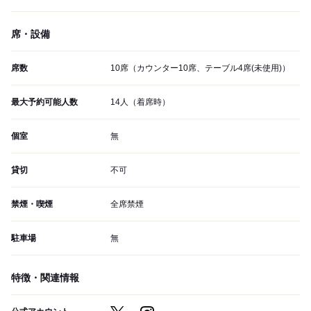
席・設備
席数
10席（カウンター10席、テーブル4席(未使用)）
最大予約可能人数
14人（着席時）
個室
無
貸切
不可
禁煙・喫煙
全席禁煙
駐車場
無
特徴・関連情報