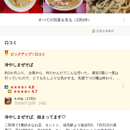
すべての写真を見る（1261件）
広告を非表示
口コミ
ピックアップ！口コミ
冷やしまぜそば
約1か月ぶり。 台風やら、何だかんだでこんな空いた。 最近2週に一度は
行っていたので、とても久しぶりな気がする。先週でつけ麺は終わり。先
週の土曜日行こうとしたら臨休で行けず。 今日は朝から、限定の冷やし
4.8
まぜそばを食べることを決めていた。普通のまぜそばは食べたことあるけ
Dinner:
4.7
ど、冷やしは初めて。楽...
Lunch:
k.ohg
（1783）
2026/07 訪問
24回
冷やしまぜそば、始まってます♡
二郎系で1番好きなお店、ヨシトミ。 稲毛駅より徒歩5分。7月31日の真