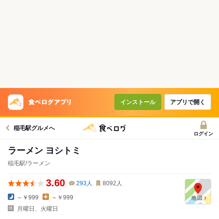
インストール
アプリで開く
稲毛駅グルメへ
ログイン
ラーメン ヨシトミ
稲毛駅/ラーメン
3.60
293
人
8092
人
～￥999
～￥999
月曜日、火曜日