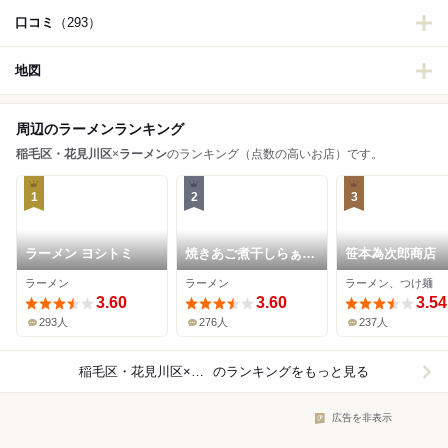
口コミ
（293）
地図
周辺のラーメンランキング
稲毛区・花見川区
×
ラーメン
のランキング（点数の高いお店）です。
1
2
3
ラーメン ヨシトミ
焼きあご煮干しらぁめ
笹本為次郎商店
ん はなかぜ
ラーメン
ラーメン
ラーメン、つけ麺
3.60
3.60
3.54
293人
276人
237人
稲毛区・花見川区×ラーメン
のランキングをもっと見る
広告を非表示