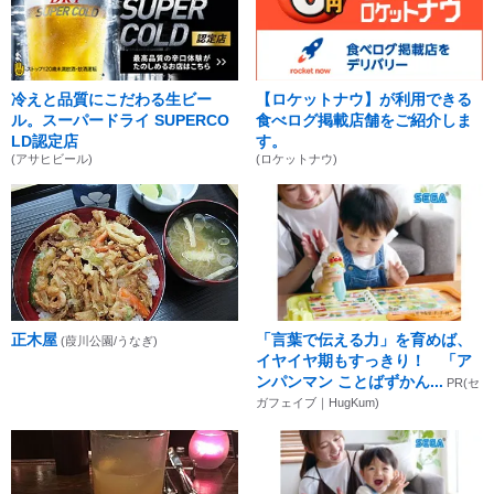
冷えと品質にこだわる生ビー
【ロケットナウ】が利用できる
ル。スーパードライ SUPERCO
食べログ掲載店舗をご紹介しま
LD認定店
す。
(アサヒビール)
(ロケットナウ)
正木屋
「言葉で伝える力」を育めば、
(葭川公園/うなぎ)
イヤイヤ期もすっきり！ 「ア
ンパンマン ことばずかん...
PR(セ
ガフェイブ｜HugKum)