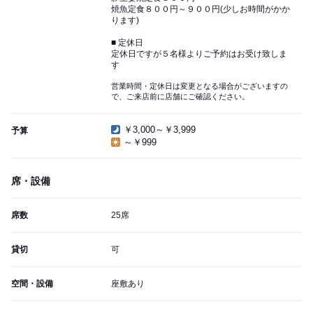
焼魚定食８００円～９００円(少しお時間がかか
ります)
■ 定休日
定休日ですが５名様よりご予約はお受け致しま
す
営業時間・定休日は変更となる場合がございますの
で、ご来店前に店舗にご確認ください。
￥3,000～￥3,999
予算
～￥999
席・設備
席数
25席
貸切
可
空間・設備
座敷あり