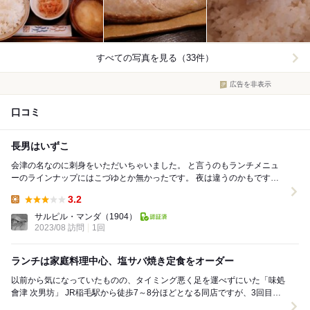
すべての写真を見る（33件）
広告を非表示
口コミ
長男はいずこ
会津の名なのに刺身をいただいちゃいました。 と言うのもランチメニュ
ーのラインナップにはこづゆとか無かったです。 夜は違うのかもです
ね。 「こづゆ」に反応する方は千葉でいるのか...
3.2
Lunch:
サルピル・マンダ
（1904）
2023/08 訪問
1回
ランチは家庭料理中心、塩サバ焼き定食をオーダー
以前から気になっていたものの、タイミング悪く足を運べずにいた「味処
會津 次男坊」 JR稲毛駅から徒歩7～8分ほどとなる同店ですが、3回目の
チャレンジにてようやく初訪問に成功...