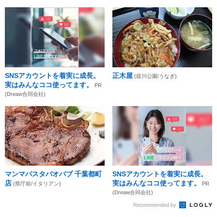
SNSアカウントを着実に成長。
正木屋
(葭川公園/うなぎ)
実はみんなココ使ってます。
PR
(Dreaw合同会社)
マンマパスタバオバブ 千葉都町
SNSアカウントを着実に成長。
店
実はみんなココ使ってます。
(県庁前/イタリアン)
PR
(Dreaw合同会社)
Recommended by