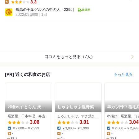
3.3
Lunch:
孤高の千葉グルメの中の人
（2395）
2022/09 訪問
1回
口コミをもっと見る（7人）
[PR] 近くの和食のお店
もっと見る
和食れすとらん 天狗
しゃぶしゃぶ温野菜
串カツ田中 稲毛
稲毛店
宮野木店
居酒屋、日本料理、弁当
しゃぶしゃぶ、すき焼き、豚しゃぶ
串揚げ、居酒屋、う
3.06
3.01
3.04
￥2,000～￥2,999
￥3,000～￥3,999
￥2,000～￥2,999
Dinner:
Dinner:
Dinner:
-
-
-
Lunch:
Lunch:
Lunch:
56人
9人
32人