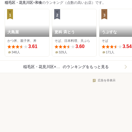
稲毛区・花見川区
×
和食
のランキング（点数の高いお店）です。
1
2
3
大島屋
更科 斉とう
うぶすな
かつ丼、親子丼、丼
そば、日本料理、天ぷら
そば
3.61
3.60
3.54
348人
329人
171人
稲毛区・花見川区×和食
のランキングをもっと見る
広告を非表示