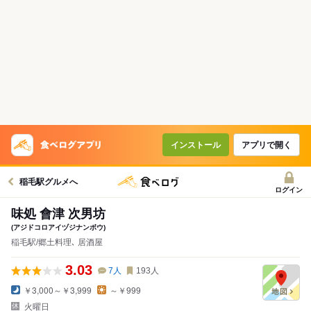
インストール
アプリで開く
稲毛駅グルメへ
ログイン
味処 會津 次男坊
(アジドコロアイヅジナンボウ)
稲毛駅/郷土料理､ 居酒屋
3.03
7
人
193
人
￥3,000～￥3,999
～￥999
火曜日