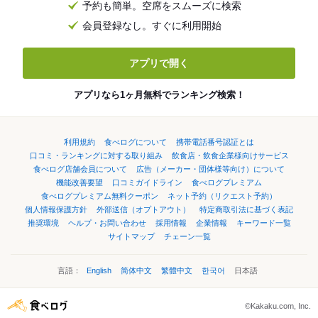
予約も簡単。空席をスムーズに検索
会員登録なし。すぐに利用開始
アプリで開く
アプリなら1ヶ月無料でランキング検索！
利用規約
食べログについて
携帯電話番号認証とは
口コミ・ランキングに対する取り組み
飲食店・飲食企業様向けサービス
食べログ店舗会員について
広告（メーカー・団体様等向け）について
機能改善要望
口コミガイドライン
食べログプレミアム
食べログプレミアム無料クーポン
ネット予約（リクエスト予約）
個人情報保護方針
外部送信（オプトアウト）
特定商取引法に基づく表記
推奨環境
ヘルプ・お問い合わせ
採用情報
企業情報
キーワード一覧
サイトマップ
チェーン一覧
言語：
English
简体中文
繁體中文
한국어
日本語
©Kakaku.com, Inc.