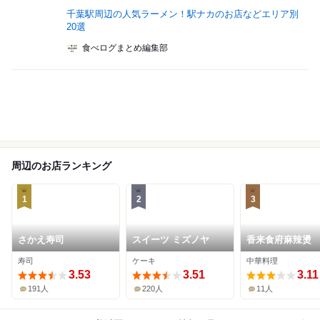
千葉駅周辺の人気ラーメン！駅ナカのお店などエリア別
20選
食べログまとめ編集部
周辺のお店ランキング
1
2
3
さかえ寿司
スイーツ ミズノヤ
香来食府麻辣燙
寿司
ケーキ
中華料理
3.53
3.51
3.11
191人
220人
11人