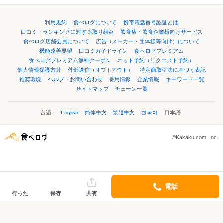
利用規約
食べログについて
携帯電話番号認証とは
口コミ・ランキングに対する取り組み
飲食店・飲食企業様向けサービス
食べログ店舗会員について
広告（メーカー・団体様等向け）について
機能改善要望
口コミガイドライン
食べログプレミアム
食べログプレミアム無料クーポン
ネット予約（リクエスト予約）
個人情報保護方針
外部送信（オプトアウト）
特定商取引法に基づく表記
推奨環境
ヘルプ・お問い合わせ
採用情報
企業情報
キーワード一覧
サイトマップ
チェーン一覧
言語：
English
简体中文
繁體中文
한국어
日本語
©Kakaku.com, Inc.
電話
行った
保存
共有