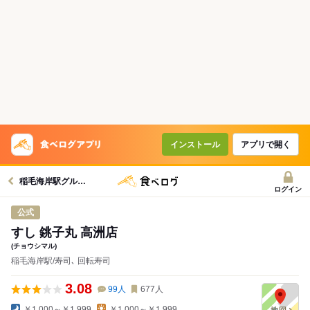
インストール
アプリで開く
稲毛海岸駅グルメへ
ログイン
公式
すし 銚子丸 高洲店
(チョウシマル)
稲毛海岸駅/寿司､ 回転寿司
3.08
99
人
677
人
￥1,000～￥1,999
￥1,000～￥1,999