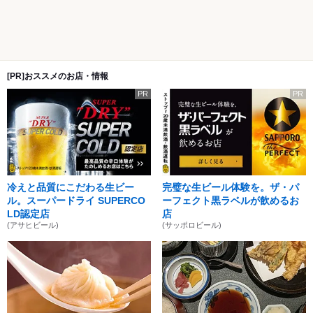
[PR]おススメのお店・情報
PR
PR
冷えと品質にこだわる生ビー
完璧な生ビール体験を。ザ・パ
ル。スーパードライ SUPERCO
ーフェクト黒ラベルが飲めるお
LD認定店
店
(アサヒビール)
(サッポロビール)