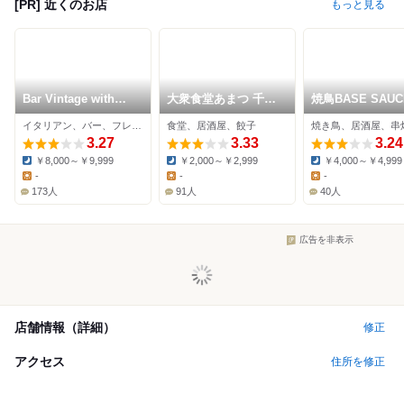
[PR] 近くのお店
もっと見る
Bar Vintage with
大衆食堂あまつ 千葉
焼鳥BASE SAUCE
Restaurant
駅前店
SALT
イタリアン、バー、フレンチ
食堂、居酒屋、餃子
焼き鳥、居酒屋、串
3.27
3.33
3.24
￥8,000～￥9,999
￥2,000～￥2,999
￥4,000～￥4,999
Dinner:
Dinner:
Dinner:
-
-
-
Lunch:
Lunch:
Lunch:
173人
91人
40人
広告を非表示
店舗情報（詳細）
修正
アクセス
住所を修正