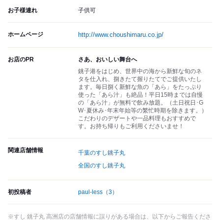
お子様連れ
子供可
ホームページ
http://www.choushimaru.co.jp/
お店のPR
さあ、おいしい舞台へ
銚子港をはじめ、世界中の海から新鮮な旬のネ
タを仕入れ、捌きたて握りたてでご提供いたし
ます。毎日捌く新鮮な魚の「あら」をたっぷり
使った「あら汁」も絶品！平日15時までは自慢
の「あら汁」が無料で飲み放題。（土日祝日･G
W･夏休み･年末年始等の繁忙時期を除きます。）
こだわりのデザートや一品料理もおすすめで
す。お持ち帰りもご利用くださいませ！
関連店舗情報
千葉のすし銚子丸
全国のすし銚子丸
初投稿者
paul-less
（3）
※すし 銚子丸 高洲店の店舗情報に誤りがある場合は、以下からご報告くださ