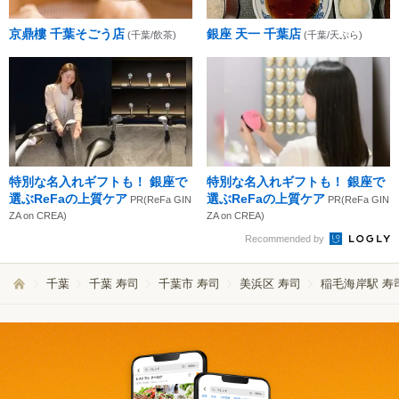
京鼎樓 千葉そごう店
銀座 天一 千葉店
(千葉/飲茶)
(千葉/天ぷら)
特別な名入れギフトも！ 銀座で
特別な名入れギフトも！ 銀座で
選ぶReFaの上質ケア
選ぶReFaの上質ケア
PR(ReFa GIN
PR(ReFa GIN
ZA on CREA)
ZA on CREA)
Recommended by
千葉
千葉 寿司
千葉市 寿司
美浜区 寿司
稲毛海岸駅 寿