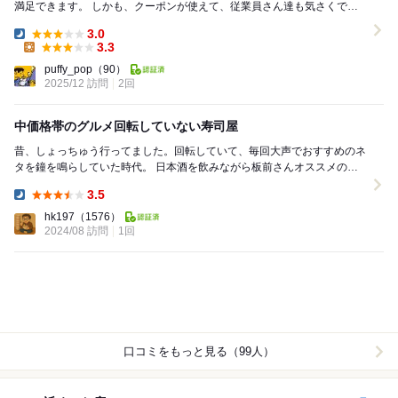
満足できます。 しかも、クーポンが使えて、従業員さん達も気さくで、
楽しんで働いていらっしゃる（特にホールの方々）...
3.0
Dinner:
3.3
Lunch:
puffy_pop
（90）
2025/12 訪問
2回
中価格帯のグルメ回転していない寿司屋
昔、しょっちゅう行ってました。回転していて、毎回大声でおすすめのネ
タを鐘を鳴らしていた時代。 日本酒を飲みながら板前さんオススメの旬
の寿司をつまむ。独身貴族の最高の贅沢。 ...
3.5
Dinner:
hk197
（1576）
2024/08 訪問
1回
口コミをもっと見る（99人）