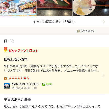
すべての写真を見る（586件）
広告を非表示
口コミ
ピックアップ！口コミ
回転しない寿司
平日の昼間に訪問。 結構なスペースがありますので、ウェイティングな
しで入店です。 平日15時まではあら汁無料。 メニューを確認すると中椀
275円とあります。 これが無料で、更にお代わり自由とは、うれしいサー
4.5
ビスですねー。 もずくの味噌汁も用意されていますので、あら汁苦手な
Lunch:
自分も大丈夫で...
SANTAMILK
（1363）
2026/04 訪問
1回
平日のあら汁最高
最近、直ぐにお腹いっぱいになるので、あら汁二杯とお寿司三皿くらいで