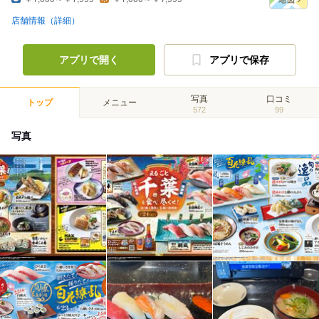
店舗情報（詳細）
アプリで開く
アプリで保存
写真
口コミ
トップ
メニュー
572
99
写真