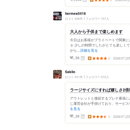
hermes0416
口コミ 536件
フォロワー 707人
大人から子供まで楽しめます
今日はお客様がプライベートで関東に
☺️ 少しの時間でしたがとても楽し
がら...
詳細を見る
2026/07 訪
？
56
Sakilo
口コミ 401件
フォロワー 272人
ラージサイズにすれば嬉しさ2倍
アウトレットと接続するプレナ幕張にある
じ運営会社が手掛けており、サービスや
を見る
2026/07 訪
？
26