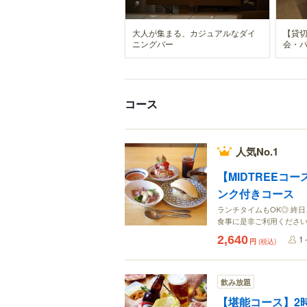
大人が集まる、カジュアルなダイ
【貸切
ニングバー
会・
コース
人気No.1
【MIDTREEコ
ンク付きコース
ランチタイムもOK◎ 終
食事に是非ご利用くださ
2,640
1
円
(税込)
飲み放題
【堪能コース】2