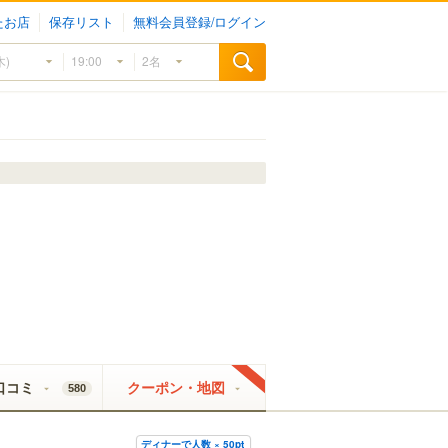
たお店
保存リスト
無料会員登録/ログイン
口コミ
クーポン・地図
580
ディナーで人数 × 50pt