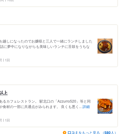
お越しになったのでお嬢様と三人で一緒にランチしました
くて話に夢中になりながらも美味しいランチに舌鼓をうちな
問
1回
以上
カフェレストラン。 駅北口の「Azzurro520」等と同
食材の一部に共通点がみられます。 良くも悪く...
詳細
問
1回
口コミ
をもっと見る （
580
人）