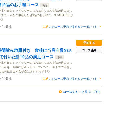
計9品のお手軽コース
9品
O）付き 夜のミッドツリーの大人気おつまみを詰め込みまし
ステーキをご用意した計9品のお手軽コース MIDTREEが
す◎
～18名様
このコース予約で使えるクーポン（1）
予約する
時間飲み放題付き 食後に当店自慢のス
コース詳細
で付いた計10品の満足コース
10品
O）付き 夜のミッドツリーの大人気おつまみを詰め込みまし
テーキを、食後には選べるハーフパンケーキまでご用意し
 会社の飲み会や女子会におすすめです◎
～18名様
このコース予約で使えるクーポン（1）
コース
をもっと見る（7件）