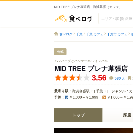
MID TREE プレナ幕張店 - 海浜幕張（カフェ）
食べログ
食べログ
千葉
千葉 カフェ
千葉市 カフェ
公式
ハンバーグとパンケーキ/ワインバル
MID TREE プレナ幕張店
3.56
580
人
最寄り駅：
海浜幕張駅
[
千葉
]
ジャンル：
カ
予算：
￥1,000～￥1,999
￥1,000～￥1,9
トップ
座席