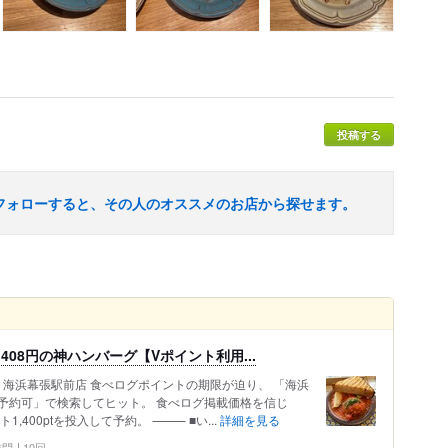
投稿する
フォローすると、その人のオススメのお店から探せます。
408円の神ハンバーグ【Vポイント利用...
TREE 海浜幕張駅前店 食べログポイントの期限が迫り、 「海浜
人予約可」で検索してヒット。 食べログ掲載価格を信じ
1,400ptを投入して予約。 ⸻ ■い...
詳細を見る
 訪問
10回