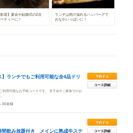
歓迎】宴会や結婚式の2次
ランチは肉汁溢れるハンバーグで
パーティーに！
おなかいっぱいに！
ース】ランチでもご利用可能な全4品ドリ
予約する
コース詳細
日ご利用可能なお手軽コースです。 女子会やご家族でのお
い。
～30名様
予約する
時間飲み放題付き メインに熟成牛ステ
コース詳細