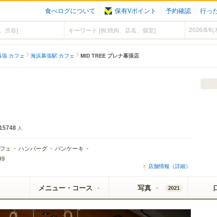
食べログについて
保有Vポイント
予約確認
行っ
幕張 カフェ
海浜幕張駅 カフェ
MID TREE プレナ幕張店
15748
人
フェ
ハンバーグ
パンケーキ
99
店舗情報（詳細）
メニュー・コース
写真
2021