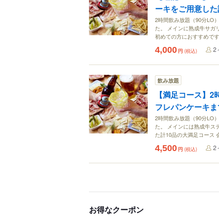
ーキをご用意した
2時間飲み放題（90分L
た。 メインに熟成牛サガリ
初めての方におすすめで
4,000
2
円
(税込)
飲み放題
【満足コース】2
フレパンケーキま
2時間飲み放題（90分L
た。 メインには熟成牛ス
た計10品の大満足コース
4,500
2
円
(税込)
お得なクーポン