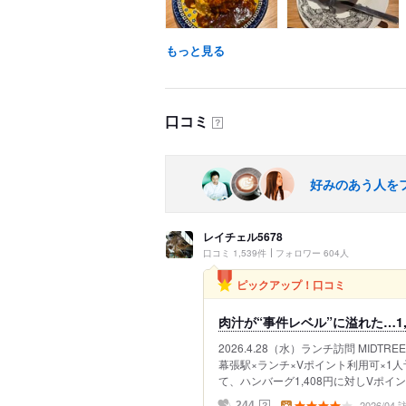
もっと見る
口コミ
？
好みのあう人を
レイチェル5678
口コミ 1,539件
フォロワー 604人
ピックアップ！口コミ
肉汁が“事件レベル”に溢れた…1,
2026.4.28（水）ランチ訪問 MID
幕張駅×ランチ×Vポイント利用可×1
て、ハンバーグ1,408円に対しVポイント
2026/04
？
244