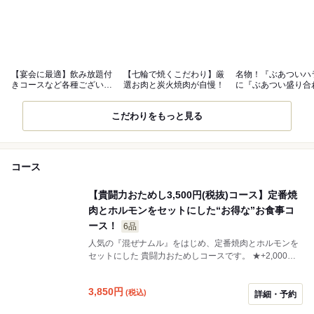
【宴会に最適】飲み放題付
【七輪で焼くこだわり】厳
名物！『ぶあついハ
きコースなど各種ございま
選お肉と炭火焼肉が自慢！
に『ぶあつい盛り合
す。
こだわりをもっと見る
コース
【貴闘力おためし3,500円(税抜)コース】定番焼
肉とホルモンをセットにした“お得な”お食事コ
ース！
6品
人気の『混ぜナムル』をはじめ、定番焼肉とホルモンを
セットにした 貴闘力おためしコースです。 ★+2,000円
で2H飲み放題が付けられます♪
3,850
円
(税込)
詳細・予約