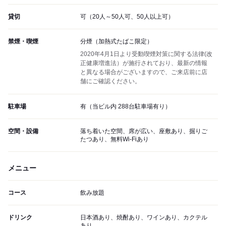
貸切
可（20人～50人可、50人以上可）
禁煙・喫煙
分煙（加熱式たばこ限定）
2020年4月1日より受動喫煙対策に関する法律(改
正健康増進法）が施行されており、最新の情報
と異なる場合がございますので、ご来店前に店
舗にご確認ください。
駐車場
有（当ビル内 288台駐車場有り）
空間・設備
落ち着いた空間、席が広い、座敷あり、掘りご
たつあり、無料Wi-Fiあり
メニュー
コース
飲み放題
ドリンク
日本酒あり、焼酎あり、ワインあり、カクテル
あり