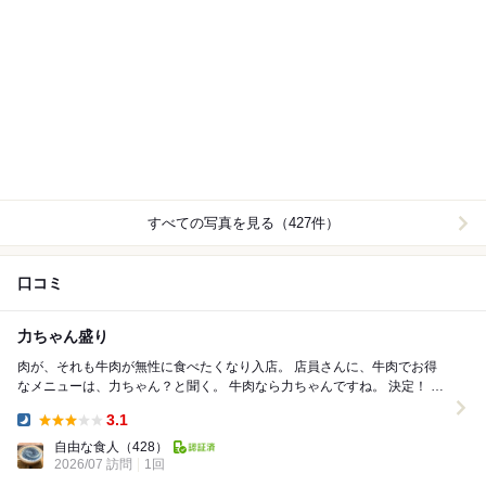
すべての写真を見る（427件）
口コミ
力ちゃん盛り
肉が、それも牛肉が無性に食べたくなり入店。 店員さんに、牛肉でお得
なメニューは、力ちゃん？と聞く。 牛肉なら力ちゃんですね。 決定！ 飲
み物は、ポッピーセット、ん？...
3.1
Dinner:
自由な食人
（428）
2026/07 訪問
1回