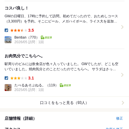
コスパ良し！
GWの日曜日、17時に予約して訪問。初めてだったので、おためしコース
（3,300円）を予約。そこにビール、メガハイボール、ライス大を追加。
まず、サラダのドレッシングが美味。...
3.5
Dinner:
Bentian
（770）
2026/05 訪問
1回
お肉気分でこちらへ。
駅周りのビルには飲食店が色々入っていました。 GWでしたが、どこも空
いていました。焼肉気分とのことだったのでこちらへ。 サラダはさっぱ
り味です。 牛タン カルビ ロース ...
3.1
Dinner:
たべるあそぶねる。
（119）
2025/05 訪問
1回
口コミをもっと見る（93人）
店舗情報（詳細）
修正