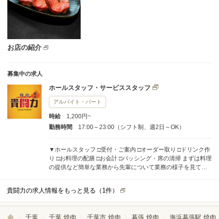
お店の紹介
募集中の求人
ホールスタッフ・サービススタッフ
アルバイト・パート
時給
1,200円~
勤務時間
17:00～23:00（シフト制、週2日～OK）
▼ホールスタッフ □受付・ご案内 □オーダー取り □ドリンク作
り □お料理の配膳 □お会計 □バッシング・席の清掃 まずは料理
の提供など簡単な業務から先輩について業務の様子を見てか
ら実践します。 手が空いてる時には、洗い物や簡単な調理の
お手伝いをお願いします。 15時から勤務できる方は開店前の
貴闘力の求人情報をもっと見る（
1
件）
準備作業もお願いします。 □ドリンク納品整理 □床の掃き掃除
□モップ掛け □テーブル拭き □メニュー、お皿、トングなどテ
ーブルセッティング □おしぼり準備 □トイレ清掃 □予約確認
千葉
千葉 焼肉
千葉市 焼肉
幕張 焼肉
海浜幕張駅 焼肉