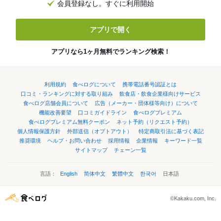
会員登録なし。すぐに利用開始
アプリで開く
アプリなら1ヶ月無料でランキング検索！
利用規約
食べログについて
携帯電話番号認証とは
口コミ・ランキングに対する取り組み
飲食店・飲食企業様向けサービス
食べログ店舗会員について
広告（メーカー・団体様等向け）について
機能改善要望
口コミガイドライン
食べログプレミアム
食べログプレミアム無料クーポン
ネット予約（リクエスト予約）
個人情報保護方針
外部送信（オプトアウト）
特定商取引法に基づく表記
推奨環境
ヘルプ・お問い合わせ
採用情報
企業情報
キーワード一覧
サイトマップ
チェーン一覧
言語：
English
简体中文
繁體中文
한국어
日本語
©Kakaku.com, Inc.