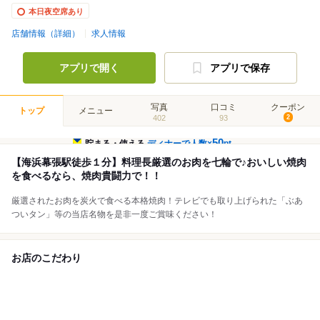
本日夜空席あり
店舗情報（詳細）
求人情報
アプリで開く
アプリで保存
写真
口コミ
クーポン
トップ
メニュー
402
93
2
50
貯まる・使える
ディナーで人数×
pt
【海浜幕張駅徒歩１分】料理長厳選のお肉を七輪で♪おいしい焼肉
を食べるなら、焼肉貴闘力で！！
厳選されたお肉を炭火で食べる本格焼肉！テレビでも取り上げられた「ぶあ
ついタン」等の当店名物を是非一度ご賞味ください！
お店のこだわり