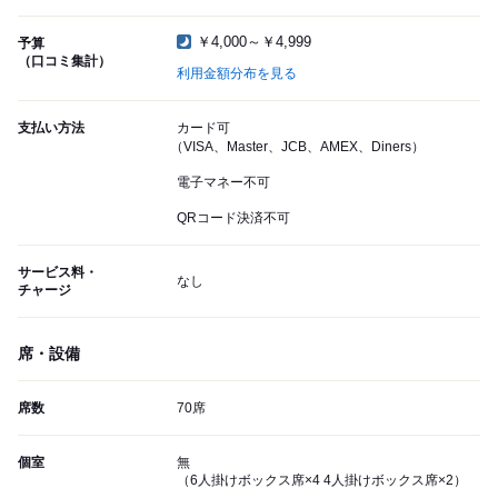
￥4,000～￥4,999
予算
（口コミ集計）
利用金額分布を見る
支払い方法
カード可
（VISA、Master、JCB、AMEX、Diners）
電子マネー不可
QRコード決済不可
サービス料・
なし
チャージ
席・設備
席数
70席
個室
無
（6人掛けボックス席×4 4人掛けボックス席×2）