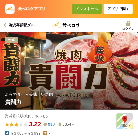
コースで使えるクーポン
戻る
インストール
アプリで開く
海浜幕張駅グルメへ
クーポンを利用せず予約する
ログイン
公式
炭火で食べる美味しい焼肉！
貴闘力
海浜幕張駅/焼肉､ ホルモン
3.22
93
人
3854
人
￥3,000～￥3,999
-