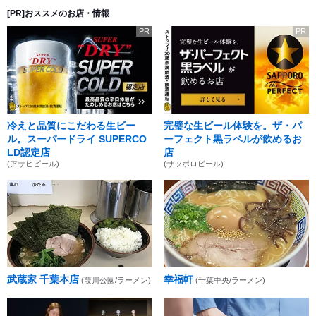
[PR]おススメのお店・情報
PR
PR
冷えと品質にこだわる生ビー
完璧な生ビール体験を。ザ・パ
ル。スーパードライ SUPERCO
ーフェクト黒ラベルが飲めるお
LD認定店
店
(アサヒビール)
(サッポロビール)
武蔵家 千葉本店
幸福軒
(葭川公園/ラーメン)
(千葉中央/ラーメン)