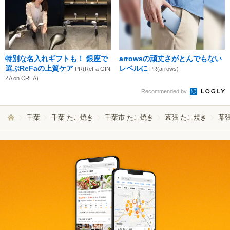
特別な名入れギフトも！ 銀座で
arrowsの頑丈さがとんでもない
選ぶReFaの上質ケア
レベルに
PR(ReFa GIN
PR(arrows)
ZA on CREA)
Recommended by
千葉
千葉 たこ焼き
千葉市 たこ焼き
幕張 たこ焼き
幕