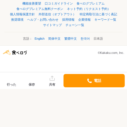
機能改善要望
口コミガイドライン
食べログプレミアム
食べログプレミアム無料クーポン
ネット予約（リクエスト予約）
個人情報保護方針
外部送信（オプトアウト）
特定商取引法に基づく表記
推奨環境
ヘルプ・お問い合わせ
採用情報
企業情報
キーワード一覧
サイトマップ
チェーン一覧
言語：
English
简体中文
繁體中文
한국어
日本語
©Kakaku.com, Inc.
電話
行った
保存
共有