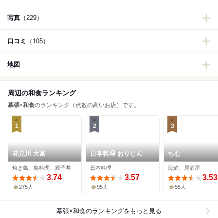
写真
（229）
口コミ
（105）
地図
周辺の和食ランキング
幕張
×
和食
のランキング（点数の高いお店）です。
1
2
3
花見川 大富
日本料理 おりじん
ちむ
焼き鳥、鳥料理、親子丼
日本料理
海鮮、居酒屋
3.74
3.57
3.53
275人
95人
55人
幕張×和食
のランキングをもっと見る