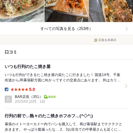
すべての写真を見る（253件）
広告を非表示
口コミ
いつも行列のたこ焼き屋
いつも行列ができるたこ焼き屋の栄たこに行きました！ 国道14号、千葉
街道からJR幕張駅方面に向かってすぐの交差点にあります。 外はカリカ
リで中はとろっとしていて美味しい...
5.0
Dinner:
BAR店長
（351）
2025/05 訪問
1回
行列の前で…熱々のたこ焼きホフホフ…(^◇^;)
幕張のイトーヨーカドー内でパンを購入して、再び幕張駅までテクテクと
歩きます。 やっぱり腹減ったな… 2、3お目当ての中華屋さんも近くにあ