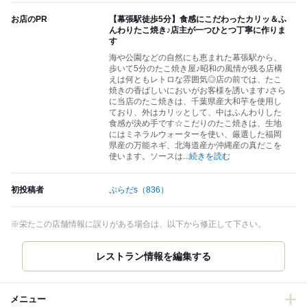
お店のPR
【幕張駅徒歩5分】食感にこだわったカリッ＆ふ
んわりたこ焼き♪店主が一つひとつ丁寧に作りま
す
海や公園などの自然にも恵まれた幕張駅から、
歩いて5分のたこ焼き屋♪昭和の風情が残る店構
えは何ともレトロな雰囲気◎店の前では、たこ
焼きの香ばしいにおいがお客様を誘います♪さら
に当店のたこ焼きは、千葉県産大和芋を使用し
ており、外はカリッとして、中はふんわりした
食感が決め手です☆こだりのたこ焼きは、生地
にはミネラルウォーターを使い、厳選した福岡
県産の万能ネギ、北海道産か沖縄産の真だこを
使います。ソースは
...
続きを読む
初投稿者
ぷらだs
（836）
※栄たこの店舗情報に誤りがある場合は、以下から修正して下さい。
レストラン情報を編集する
メニュー