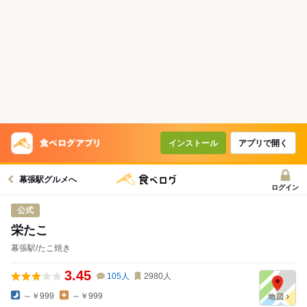
インストール
アプリで開く
幕張駅グルメへ
ログイン
公式
栄たこ
幕張駅/たこ焼き
3.45
105
人
2980
人
～￥999
～￥999