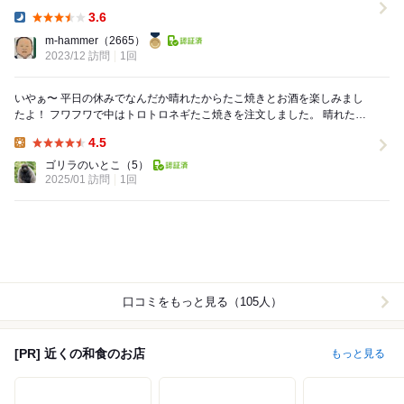
るし… でも、帰ってからパンをアテに一...
3.6
Dinner:
m-hammer
（2665）
2023/12 訪問
1回
いやぁ〜 平日の休みでなんだか晴れたからたこ焼きとお酒を楽しみまし
たよ！ フワフワで中はトロトロネギたこ焼きを注文しました。 晴れた日
のたこ焼きハイボールはたまりませんな〜 ...
4.5
Lunch:
ゴリラのいとこ
（5）
2025/01 訪問
1回
口コミをもっと見る（105人）
[PR] 近くの和食のお店
もっと見る