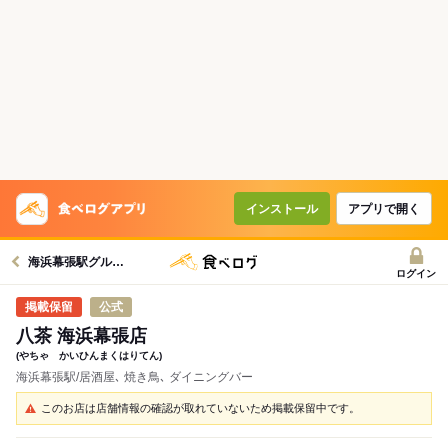
インストール
アプリで開く
海浜幕張駅グルメへ
ログイン
公式
八茶 海浜幕張店
(やちゃ かいひんまくはりてん)
海浜幕張駅/居酒屋､ 焼き鳥､ ダイニングバー
このお店は店舗情報の確認が取れていないため掲載保留中です。