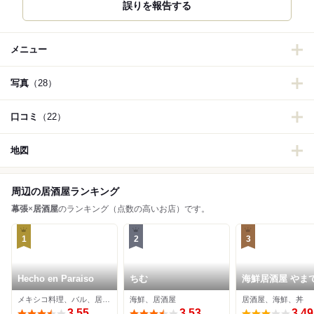
誤りを報告する
メニュー
写真
（28）
口コミ
（22）
地図
周辺の居酒屋ランキング
幕張
×
居酒屋
のランキング（点数の高いお店）です。
1
2
3
Hecho en Paraiso
ちむ
海鮮居酒屋 やま
丸 海浜幕張店
メキシコ料理、バル、居酒屋
海鮮、居酒屋
居酒屋、海鮮、丼
3.55
3.53
3.49