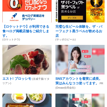
【ロケットナウ】が利用できる
完璧な生ビール体験を。ザ・パ
食べログ掲載店舗をご紹介しま
ーフェクト黒ラベルが飲めるお
す。
店
(ロケットナウ)
(サッポロビール)
エスト! プロッシモ
SNSアカウントを着実に成長。
(京成千葉/イタ
実はみんなココ使ってます。
リアン)
PR
(Dreaw合同会社)