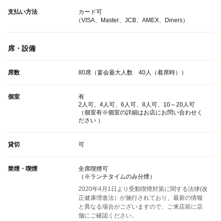
支払い方法
カード可
（VISA、Master、JCB、AMEX、Diners）
席・設備
席数
80席（宴会最大人数 40人（着席時））
個室
有
2人可、4人可、6人可、8人可、10～20人可
（個室有※個室の詳細はお店にお問い合わせく
ださい ）
貸切
可
禁煙・喫煙
全席喫煙可
（※ランチタイムのみ分煙）
2020年4月1日より受動喫煙対策に関する法律(改
正健康増進法）が施行されており、最新の情報
と異なる場合がございますので、ご来店前に店
舗にご確認ください。