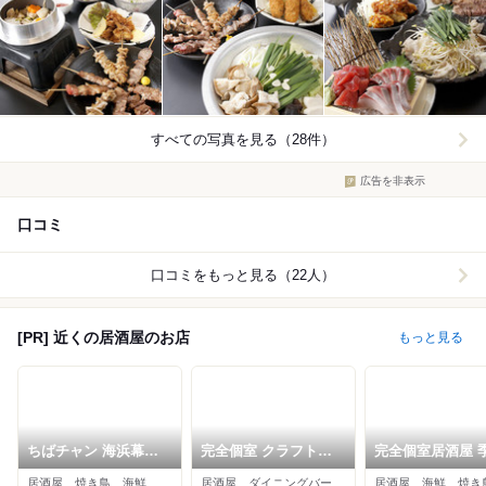
すべての写真を見る（28件）
広告を非表示
口コミ
口コミをもっと見る（22人）
[PR] 近くの居酒屋のお店
もっと見る
ちばチャン 海浜幕張
完全個室 クラフトビ
完全個室居酒屋 
店
ール×肉バル クラフト
aune海浜幕張店
居酒屋、焼き鳥、海鮮
居酒屋、ダイニングバー、イタリアン
居酒屋、海鮮、焼き
マーケット 海浜幕張