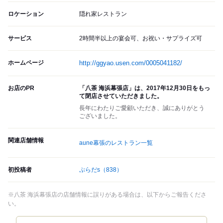
ロケーション
隠れ家レストラン
サービス
2時間半以上の宴会可、お祝い・サプライズ可
ホームページ
http://ggyao.usen.com/0005041182/
お店のPR
「八茶 海浜幕張店」は、2017年12月30日をもっ
て閉店させていただきました。
長年にわたりご愛顧いただき、誠にありがとう
ございました。
関連店舗情報
aune幕張のレストラン一覧
初投稿者
ぷらだs
（838）
※八茶 海浜幕張店の店舗情報に誤りがある場合は、以下からご報告くださ
い。