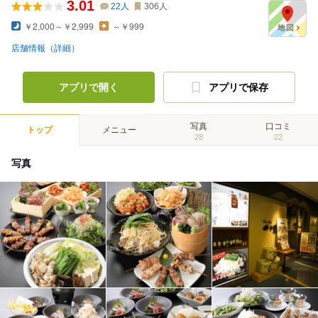
3.01
22
人
306
人
￥2,000～￥2,999
～￥999
店舗情報（詳細）
アプリで開く
アプリで保存
写真
口コミ
トップ
メニュー
28
22
写真