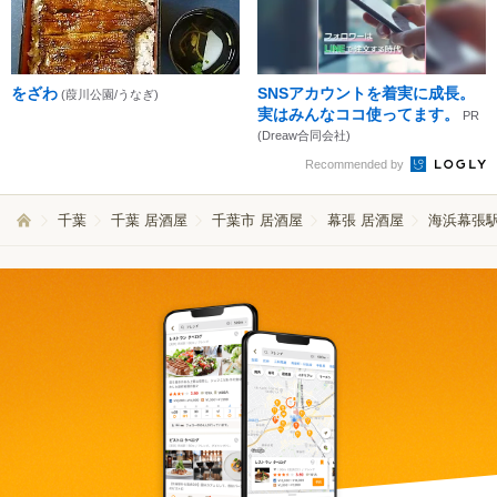
をざわ
SNSアカウントを着実に成長。
(葭川公園/うなぎ)
実はみんなココ使ってます。
PR
(Dreaw合同会社)
Recommended by
千葉
千葉 居酒屋
千葉市 居酒屋
幕張 居酒屋
海浜幕張駅