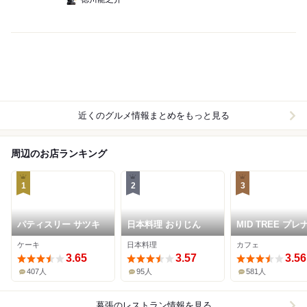
近くのグルメ情報まとめをもっと見る
周辺のお店ランキング
1
2
3
パティスリー サツキ
日本料理 おりじん
MID TREE プレ
張店
ケーキ
日本料理
カフェ
3.65
3.57
3.56
407人
95人
581人
幕張
のレストラン情報を見る