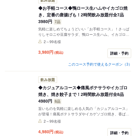
飲み放題
◆お手軽コース◆鴨ロース生ハムやイカゴロ焼
き、定番の唐揚げも！2時間飲み放題付全7品
3980円
7品
気軽に楽しめてちょうどいい「お手軽コース」！さっぱ
りしそロニや豆腐サラダ、鴨ロース生ハム、イカゴロ焼
きなど、お酒が進む人気メニューが勢ぞろい。〆のおに
2～99名様
ぎり＆瓶詰だんごで最後まで大満足。2時間飲み放題付
きで気軽な女子会やゆったり飲みにおすすめです。※画
3,980
円
(税込)
詳細・予約
像はイメージです。
このコース予約で使えるクーポン（3）
飲み放題
◆カジュアルコース◆痛風ポテサラやイカゴロ
焼き、焼き餃子まで！2時間飲み放題付全8品
4980円
8品
旨いものを気軽に楽しめる人気の「カジュアルコース」
が登場！痛風ポテトサラダやイカゲソゴロ焼き、香ばし
い焼き餃子をはじめ、あなゆき焼きそばで満足度も抜
2～99名様
群。デザートには瓶詰め団子をご用意。2時間飲み放題
付きで気の合う仲間との飲み会にぴったりの全8品で
4,980
円
(税込)
詳細・予約
す。※画像はイメージです。