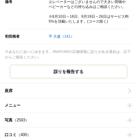
備考
エレベーターはございませんので大きい荷物や
ベビーカーなどの持ち込みはご相談ください。
※8月10日～16日、9月19日～26日はサービス料
5%を頂戴いたします。(コース除く)
初投稿者
平 大盛
（141）
※あなたに会いにゆきます。ANAYUKIの店舗情報に誤りがある場合は、以下
からご報告ください。
誤りを報告する
座席
メニュー
写真
（2593）
口コミ
（400）