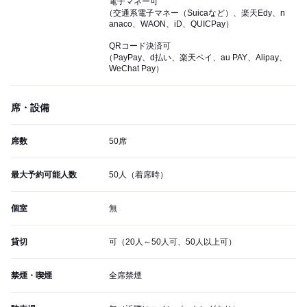
電子マネー可
（交通系電子マネー（Suicaなど）、楽天Edy、n
anaco、WAON、iD、QUICPay）
QRコード決済可
（PayPay、d払い、楽天ペイ、au PAY、Alipay、
WeChat Pay）
席・設備
席数
50席
最大予約可能人数
50人（着席時）
個室
無
貸切
可（20人～50人可、50人以上可）
禁煙・喫煙
全席禁煙