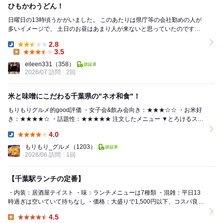
ひもかわうどん！
日曜日の13時頃うかがいました。 このあたりは県庁等の会社勤めの人が
多いイメージで、 土日のお昼はあまり人が来ないと思っていたのですが
満席でおどろきました！ ランチの...
2.8
Dinner:
3.5
Lunch:
eileen331
（358）
2026/07 訪問
2回
米と味噌にこだわる千葉県の"ネオ和食"！
もりもりグルメ的good評価 ・女子会&飲み会向き：★★★☆☆ ・お米好
き：★★★★☆ ・話題性：★★★★★ 注文したメニュー ▼とろけるスマ
イル味噌角煮丼(1...
4.0
Dinner:
もりもり_グルメ
（1203）
2026/06 訪問
1回
【千葉駅ランチの定番】
・内装：居酒屋テイスト ・味：ランチメニューは7種類 ・混雑：平日13
時過ぎは空いていて待ちなし ・価格：大盛りで1,500円以下、コスパ良し
・アクセス：千葉駅から徒歩1...
4.5