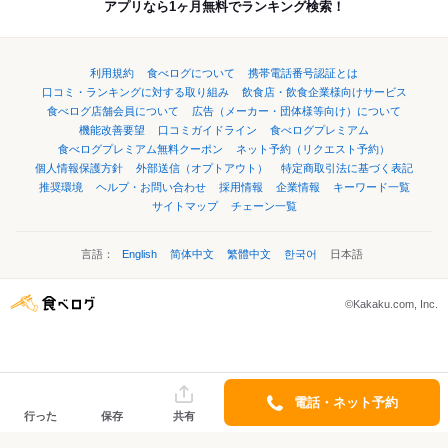
アプリなら1ヶ月無料でランキング検索！
利用規約
食べログについて
携帯電話番号認証とは
口コミ・ランキングに対する取り組み
飲食店・飲食企業様向けサービス
食べログ店舗会員について
広告（メーカー・団体様等向け）について
機能改善要望
口コミガイドライン
食べログプレミアム
食べログプレミアム無料クーポン
ネット予約（リクエスト予約）
個人情報保護方針
外部送信（オプトアウト）
特定商取引法に基づく表記
推奨環境
ヘルプ・お問い合わせ
採用情報
企業情報
キーワード一覧
サイトマップ
チェーン一覧
言語：
English
简体中文
繁體中文
한국어
日本語
©Kakaku.com, Inc.
電話・ネット予約
行った
保存
共有