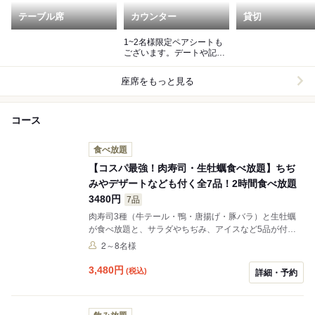
テーブル席
カウンター
貸切
1~2名様限定ペアシートも
ございます。デートや記念
日にもご利用くださいま
せ。
座席をもっと見る
コース
食べ放題
【コスパ最強！肉寿司・生牡蠣食べ放題】ちぢ
みやデザートなども付く全7品！2時間食べ放題
3480円
7品
肉寿司3種（牛テール・鴨・唐揚げ・豚バラ）と生牡蠣
が食べ放題と、サラダやちぢみ、アイスなど5品が付い
たコスパ最強コース◎
2～8名様
3,480
円
(税込)
詳細・予約