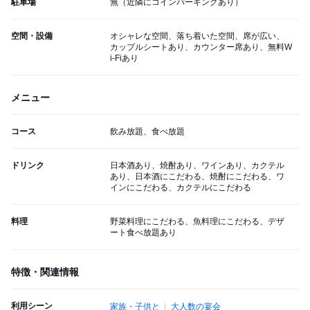
駐車場
無（近隣にコインパーキングあり）
空間・設備
オシャレな空間、落ち着いた空間、席が広い、
カップルシートあり、カウンター席あり、無料W
i-Fiあり
メニュー
コース
飲み放題、食べ放題
ドリンク
日本酒あり、焼酎あり、ワインあり、カクテル
あり、日本酒にこだわる、焼酎にこだわる、ワ
インにこだわる、カクテルにこだわる
料理
野菜料理にこだわる、魚料理にこだわる、デザ
ート食べ放題あり
特徴・関連情報
利用シーン
家族・子供と
大人数の宴会