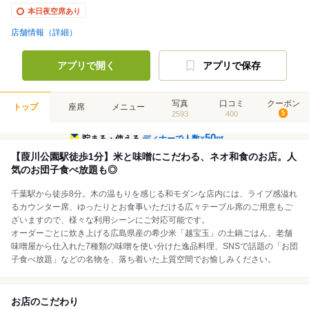
本日夜空席あり
店舗情報（詳細）
アプリで開く
アプリで保存
写真
口コミ
クーポン
トップ
座席
メニュー
2593
400
5
50
貯まる・使える
ディナーで人数×
pt
【葭川公園駅徒歩1分】米と味噌にこだわる、ネオ和食のお店。人
気のお団子食べ放題も◎
千葉駅から徒歩8分。木の温もりを感じる和モダンな店内には、ライブ感溢れ
るカウンター席、ゆったりとお食事いただける広々テーブル席のご用意もご
ざいますので、様々な利用シーンにご対応可能です。
オーダーごとに炊き上げる広島県産の希少米「越宝玉」の土鍋ごはん、老舗
味噌屋から仕入れた7種類の味噌を使い分けた逸品料理、SNSで話題の「お団
子食べ放題」などの名物を、落ち着いた上質空間でお愉しみください。
お店のこだわり