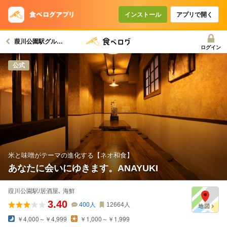
コースで使えるクーポン
戻る
インストール
アプリで開く
葭川公園駅グルメへ
クーポンを利用せず予約する
ログイン
公式
米と味噌がテーマの進化する【ネオ和食】
あなたに会いにゆきます。ANAYUKI
葭川公園駅/居酒屋､ 海鮮
3.40
400
人
12664
人
￥4,000～￥4,999
￥1,000～￥1,999