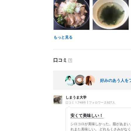
もっと見る
口コミ
？
好みのあう人を
しまうま大学
口コミ 1,748件
フォロワー 2,627人
安くて美味しい！
シロコロが美味しかった。脂があまい
れまた美味しい。 どれもくさみがなく、