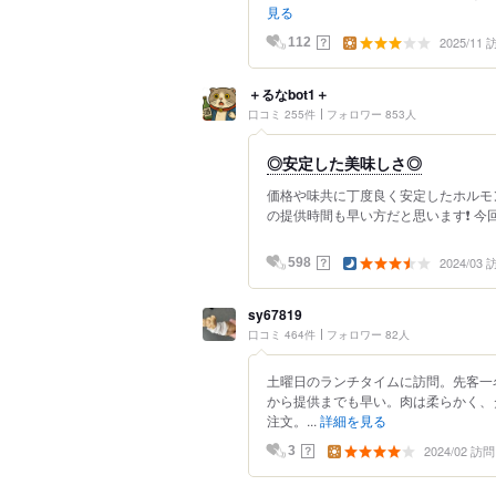
見る
2025/11
？
112
＋るなbot1＋
口コミ 255件
フォロワー 853人
◎安定した美味しさ◎
価格や味共に丁度良く安定したホルモン
の提供時間も早い方だと思います❗️ 今回
2024/03
？
598
sy67819
口コミ 464件
フォロワー 82人
土曜日のランチタイムに訪問。先客一
から提供までも早い。肉は柔らかく、
注文。...
詳細を見る
2024/02 訪問
？
3