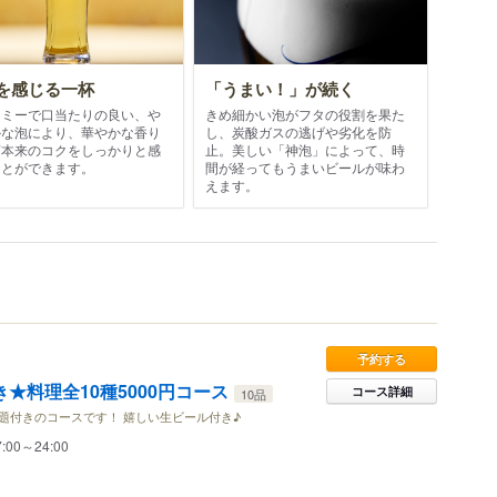
を感じる一杯
「うまい！」が続く
ーミーで口当たりの良い、や
きめ細かい泡がフタの役割を果た
かな泡により、華やかな香り
し、炭酸ガスの逃げや劣化を防
芽本来のコクをしっかりと感
止。美しい「神泡」によって、時
ことができます。
間が経ってもうまいビールが味わ
えます。
予約する
き★料理全10種5000円コース
コース詳細
10品
放題付きのコースです！ 嬉しい生ビール付き♪
7:00～24:00