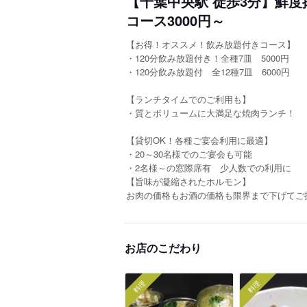
【千葉中央駅 徒歩3分】鮮
コース3000円～
【お得！オススメ！飲み放題付きコース】
・120分飲み放題付き！全種7皿 5000円
・120分飲み放題付 全12種7皿 6000円
【ランチタイムでのご利用も】
・質とボリュームに大満足な焼肉ランチ！
【貸切OK！各種ご宴会利用に最適】
・20～30名様でのご宴会も可能
・2名様～の窓際席有 少人数での利用に
【旨味が凝縮されたホルモン】
お肉の価格もお酒の価格も限界まで下げてご
お店のこだわり
料理
料理