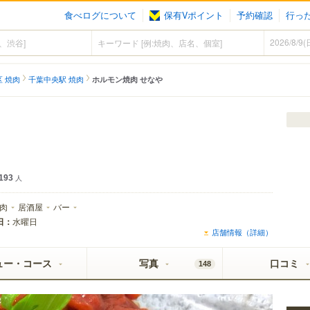
食べログについて
保有Vポイント
予約確認
行っ
 焼肉
千葉中央駅 焼肉
ホルモン焼肉 せなや
193
人
肉
居酒屋
バー
日：
水曜日
店舗情報（詳細）
ュー・コース
写真
口コミ
148