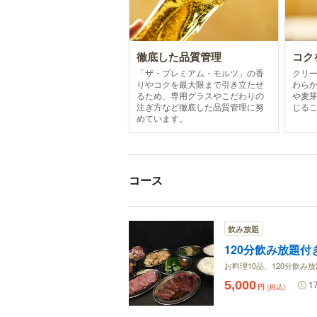
徹底した品質管理
コク
「ザ・プレミアム・モルツ」の香
クリ
りやコクを最大限まで引き立たせ
わら
るため、専用グラスやこだわりの
や麦
注ぎ方など徹底した品質管理に努
じる
めています。
コース
飲み放題
120分飲み放題付
お料理10品、120分飲み
5,000
1
円
(税込)