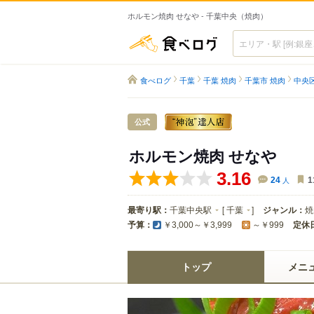
ホルモン焼肉 せなや - 千葉中央（焼肉）
食べログ
食べログ
千葉
千葉 焼肉
千葉市 焼肉
中央区
公式
ホルモン焼肉 せなや
3.16
24
人
1
最寄り駅：
千葉中央駅
[
千葉
]
ジャンル：
焼
予算：
定休
￥3,000～￥3,999
～￥999
トップ
メニ