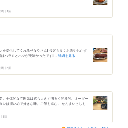
 訪問
1回
を提供してくれるせなやさん❗️ 接客も良くお酒やおかず
はハラミとハツが美味かったです❗️ ...
詳細を見る
 訪問
5回
名。全体的な雰囲気は窓も大きく明るく開放的。オーダー
タレは濃いめで好きな味。ご飯も進む。 せんまいさしも
1回