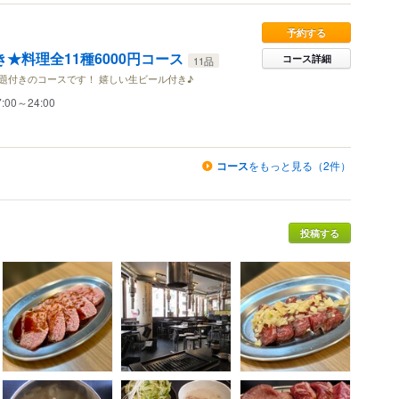
予約する
き★料理全11種6000円コース
コース詳細
11品
放題付きのコースです！ 嬉しい生ビール付き♪
7:00～24:00
コース
をもっと見る（2件）
投稿する