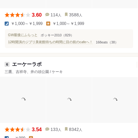
3.60
114
3588
人
人
￥1,000～￥1,999
￥1,000～￥1,999
GW最後にふらっと
ポッキー2010（829）
12時開演のジブリ美術館待ちの時間に目の前のcafeへ！
168eats（38）
エーケーラボ
6
三鷹、吉祥寺、井の頭公園 / ケーキ
3.54
133
8342
人
人