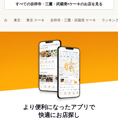
すべての吉祥寺・三鷹・武蔵境×ケーキのお店を見る
東京
東京 ケーキ
吉祥寺・三鷹・武蔵境 ケーキ
ランキング
より便利になったアプリで
快適にお店探し