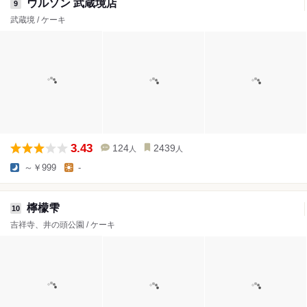
ウルソン 武蔵境店
9
武蔵境 / ケーキ
3.43
124
2439
人
人
～￥999
-
檸檬雫
10
吉祥寺、井の頭公園 / ケーキ