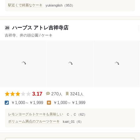
駅近くで綺麗なケーキ
yukienglish（953）
ハーブス アトレ吉祥寺店
20
吉祥寺、井の頭公園 / ケーキ
3.17
270
3241
人
人
￥1,000～￥1,999
￥1,000～￥1,999
レモンヨーグルトケーキも美味しい
Ｃ．Ｃ（62）
ボリューム満点のフルーツケーキ
kairi_01（6）