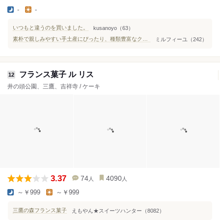
-
-
いつもと違うのを買いました。
kusanoyo（63）
素朴で親しみやすい手土産にぴったり、種類豊富なクッキーが嬉しい詰め合わせ
ミルフィーユ（242）
フランス菓子 ル リス
12
井の頭公園、三鷹、吉祥寺 / ケーキ
3.37
74
4090
人
人
～￥999
～￥999
三鷹の森フランス菓子
えもやん★スイーツハンター（8082）