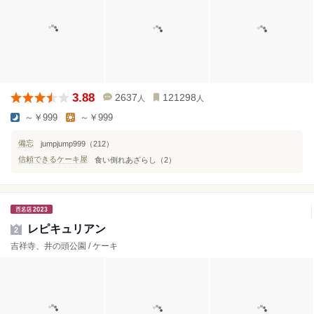
3.88
2637
121298
人
人
～￥999
～￥999
備忘
jumpjump999（212）
信頼できるケーキ屋
食い倒れあざらし（2）
レピキュリアン
2
吉祥寺、井の頭公園 / ケーキ