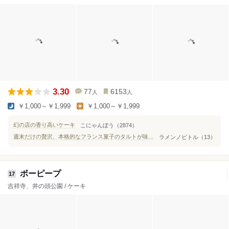
3.30
77
6153
人
人
￥1,000～￥1,999
￥1,000～￥1,999
幻の店の香り高いケーキ
こにゃんぼう（2874）
週末だけの贅沢、本格的なフランス菓子のタルトが味わえるお店
ラメンノビトル（13）
ボーピープ
17
吉祥寺、井の頭公園 / ケーキ