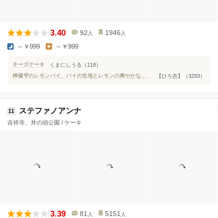
3.40
92
1946
人
人
～￥999
～￥999
チーズケーキ
くまにしうる（118）
檸檬雫のレモンパイ、パイの生地とレモンの爽やかなクリームとが、あまりマッチしていない気がしました。
【ひろ吉】（3293）
ステファノアンナ
11
吉祥寺、井の頭公園 / ケーキ
3.39
81
5151
人
人