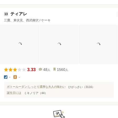
ティアレ
13
三鷹、東伏見、西武柳沢 / ケーキ
3.33
48
1560
人
人
-
-
ガトールーダン:しっとり濃厚な大人の味わい
ひがっさい（3116）
誕生日には
ミキノリア（44）