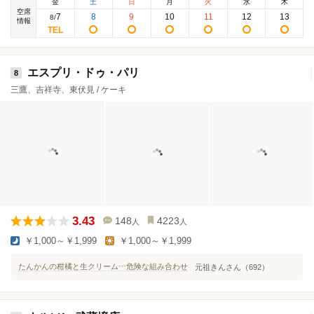
金
土
日
月
火
水
木
空席
7
8
9
10
11
12
13
8
/
情報
エスプリ・ドゥ・パリ
8
三鷹、吉祥寺、東伏見 / ケーキ
3.43
148
4223
人
人
￥1,000～￥1,999
￥1,000～￥1,999
たんかんの柑橘と生クリーム⋯危険な組み合わせ
元祖きんさん（692）