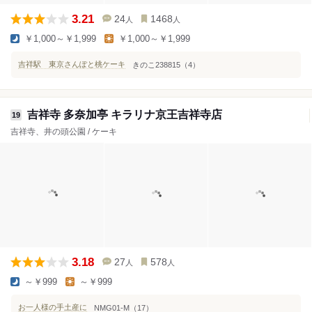
3.21
24
1468
人
人
￥1,000～￥1,999
￥1,000～￥1,999
吉祥駅 東京さんぽと桃ケーキ
きのこ238815（4）
吉祥寺 多奈加亭 キラリナ京王吉祥寺店
19
吉祥寺、井の頭公園 / ケーキ
3.18
27
578
人
人
～￥999
～￥999
お一人様の手土産に
NMG01-M（17）