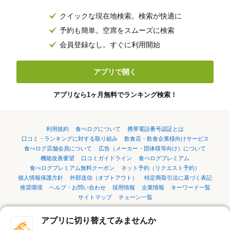
クイックな現在地検索。検索が快適に
予約も簡単。空席をスムーズに検索
会員登録なし。すぐに利用開始
アプリで開く
アプリなら1ヶ月無料でランキング検索！
利用規約
食べログについて
携帯電話番号認証とは
口コミ・ランキングに対する取り組み
飲食店・飲食企業様向けサービス
食べログ店舗会員について
広告（メーカー・団体様等向け）について
機能改善要望
口コミガイドライン
食べログプレミアム
食べログプレミアム無料クーポン
ネット予約（リクエスト予約）
個人情報保護方針
外部送信（オプトアウト）
特定商取引法に基づく表記
推奨環境
ヘルプ・お問い合わせ
採用情報
企業情報
キーワード一覧
サイトマップ
チェーン一覧
アプリに切り替えてみませんか
言語：
English
简体中文
繁體中文
한국어
日本語