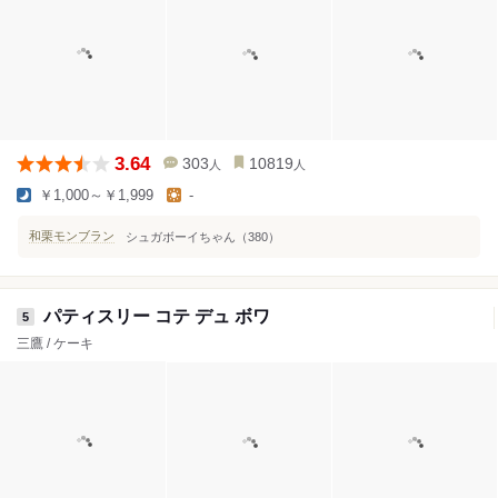
3.64
303
10819
人
人
￥1,000～￥1,999
-
和栗モンブラン
シュガボーイちゃん（380）
パティスリー コテ デュ ボワ
5
三鷹 / ケーキ