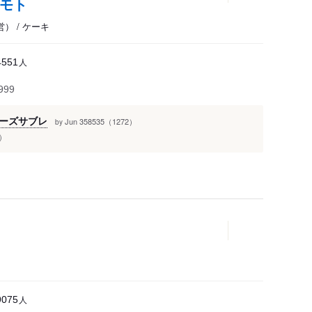
キモト
 / ケーキ
人
4551
999
ーズサブレ
Jun 358535（1272）
by
）
人
9075