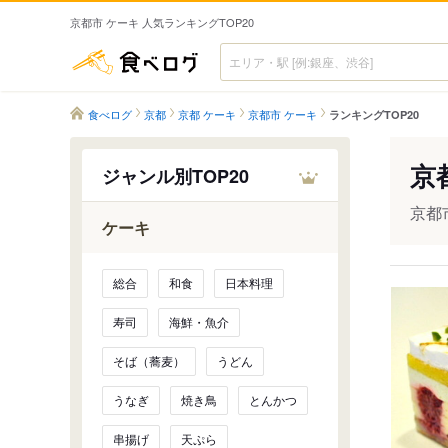
京都市 ケーキ 人気ランキングTOP20
食べログ
食べログ
京都
京都 ケーキ
京都市 ケーキ
ランキングTOP20
京
ジャンル別TOP20
京都
ケーキ
総合
和食
日本料理
寿司
海鮮・魚介
そば（蕎麦）
うどん
うなぎ
焼き鳥
とんかつ
串揚げ
天ぷら