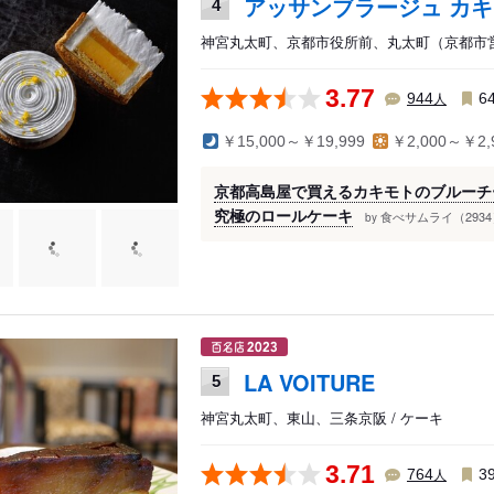
アッサンブラージュ カ
4
神宮丸太町、京都市役所前、丸太町（京都市営）
3.77
人
944
6
￥15,000～￥19,999
￥2,000～￥2,
京都高島屋で買えるカキモトのブルーチ
究極のロールケーキ
食べサムライ（2934
by
LA VOITURE
5
神宮丸太町、東山、三条京阪 / ケーキ
3.71
人
764
3