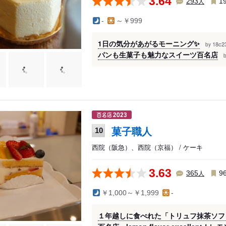
3.64
人
293
1
-
～￥999
1日の気分があがるモーニング✨
18c
by
パンも生菓子も魅力なスイーツ百名店
菓子職人
10
西院（阪急）、西院（京福） / ケーキ
3.63
人
365
9
￥1,000～￥1,999
-
１年越しに食べれた「トリュフ抹茶ソフ