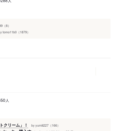
人
9288
239（8）
tomo11b0（1879）
by
人
650
トクリーム」！
yumiii227（166）
by