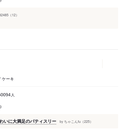
9
932485（12）
 ケーキ
人
60094
9
わいに大満足のパティスリー
ちゃこんfu（225）
by