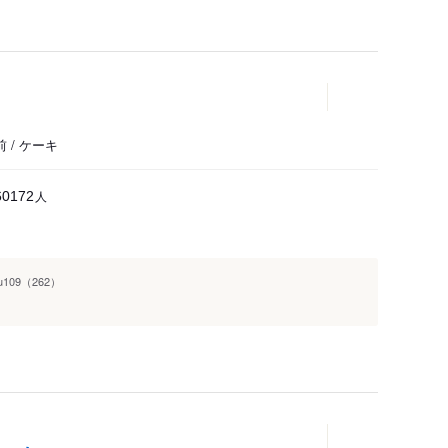
/ ケーキ
人
60172
u109（262）