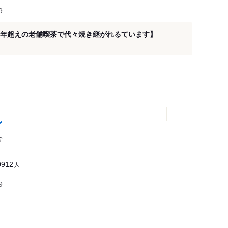
9
0年超えの老舗喫茶で代々焼き継がれるています】
ン
キ
人
0912
9