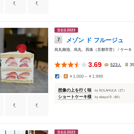
メゾン ド フルージュ
7
烏丸御池、烏丸、四条（京都市営） / ケーキ
3.69
人
523
3
-
￥1,000～￥1,999
想像の上を行く味
SOLAHULA（27）
by
ショートケーキ様
obaya15（80）
by