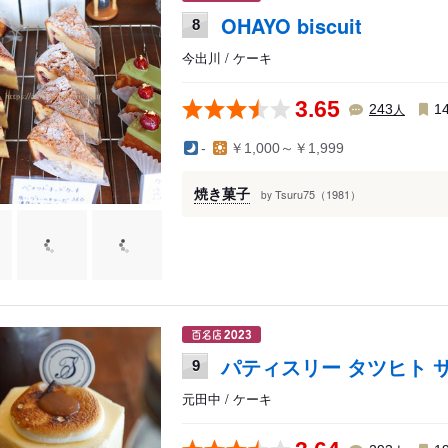
OHAYO biscuit
8
今出川 / ケーキ
3.65
人
243
1
-
￥1,000～￥1,999
焼き菓子
Tsuru75（1981）
by
パティスリー タツヒト 
9
元田中 / ケーキ