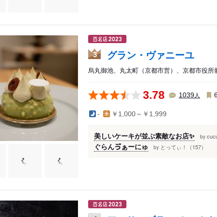
グラン・ヴァニーユ
3
烏丸御池、丸太町（京都市営）、京都市役所前 
3.78
人
1039
-
￥1,000～￥1,999
美しいケーキが並ぶ素敵なお店✨
cuc
by
ぐらんゔぁーにゅ
とってぃ！（157）
by