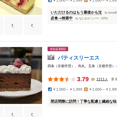
￥1,000～￥1,999
￥1,000～￥1,99
いただけるのはもう最後かも泣
tomo
by
必食→検索中
なにわナンバー（570）
by
パティスリーエス
2
四条（京都市営）、烏丸、五条（京都市営） /
3.79
人
1211
￥1,000～￥1,999
￥1,000～￥1,99
閉店間際に訪問！丁寧な配慮と繊細な味