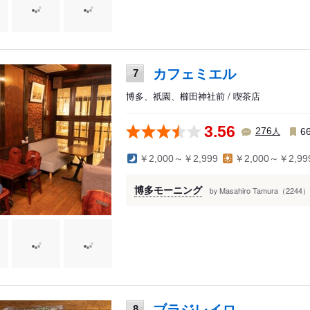
カフェミエル
7
博多、祇園、櫛田神社前 / 喫茶店
3.56
人
276
6
￥2,000～￥2,999
￥2,000～￥2,99
博多モーニング
Masahiro Tamura（2244）
by
ブラジレイロ
8