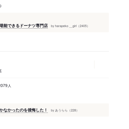
9
堪能できるドーナツ専門店
harapeko __girl（2405）
by
店
人
2079
かなかったのを後悔した！
あうらら（228）
by