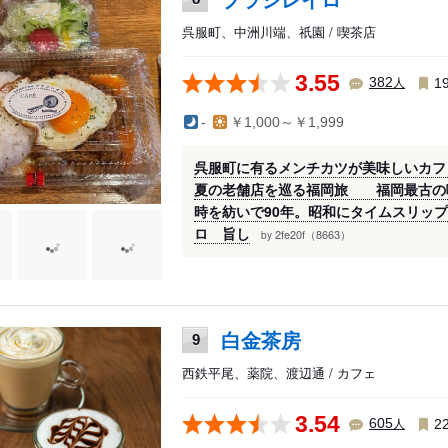
呉服町、中洲川端、祇園 / 喫茶店
3.55
人
382
1
-
￥1,000～￥1,999
呉服町に有るメンチカツが美味しいカフ
夏の老舗店を巡る福岡旅 福岡最古の
時を紡いで90年。昭和にタイムスリッ
ロ 旨し
2fe20f（8663）
by
白金茶房
9
西鉄平尾、薬院、渡辺通 / カフェ
3.54
人
605
2