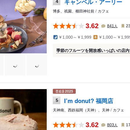
キャンベル・アーリー
4
博多、祇園、櫛田神社前 / カフェ
3.62
人
841
2
￥1,000～￥1,999
￥1,000～￥1,99
季節のフルーツを開放感いっぱいの店内
I’m donut? 福岡店
5
天神南、西鉄福岡（天神）、天神 / カフェ
3.62
人
803
1