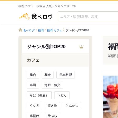
福岡 カフェ・喫茶店 人気ランキングTOP20
食べログ
食べログ
福岡
福岡 カフェ
ランキングTOP20
福
ジャンル別TOP20
福岡
カフェ
総合
和食
日本料理
寿司
海鮮・魚介
そば（蕎麦）
うどん
うなぎ
焼き鳥
とんかつ
串揚げ
天ぷら