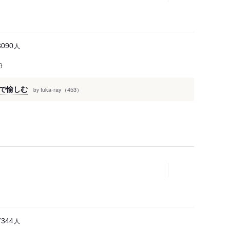
人
3090
9
で愉しむ
fuka-ray（453）
by
人
7344