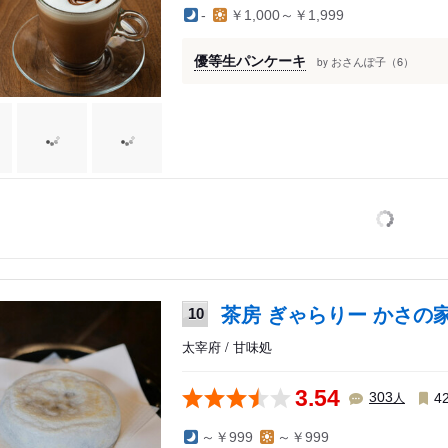
-
￥1,000～￥1,999
優等生パンケーキ
おさんぽ子（6）
by
茶房 ぎゃらりー かさの
10
太宰府 / 甘味処
3.54
人
303
4
～￥999
～￥999