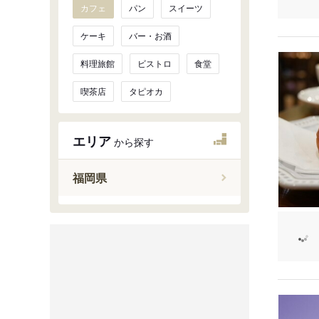
カフェ
パン
スイーツ
ケーキ
バー・お酒
料理旅館
ビストロ
食堂
喫茶店
タピオカ
エリア
から探す
福岡県
福岡市
太宰府・
北九州市
北九州市
筑豊
久留米・