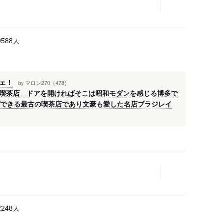
人
9588
ェ！
マロン270（478）
by
喫茶店 ドアを開ければそこは昭和モダンを感じる博多で
プできる最古の喫茶店であり文豪も愛した名店ブラジレイ
人
2248