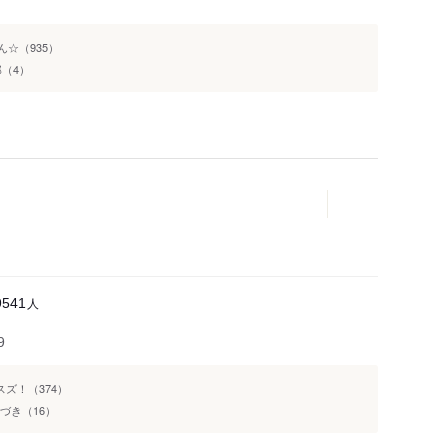
ん☆（935）
（4）
人
9541
9
スズ！（374）
づき（16）