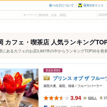
食べログについて
保有Vポイント
岡 カフェ・喫茶店 人気ランキングTOP
県にあるカフェのお店3,997件の中からランキングTOP20を発
プリンス オブ ザ フルー
1
薬院大通、薬院、桜坂 / フルーツパーラー
3.94
人
666
2