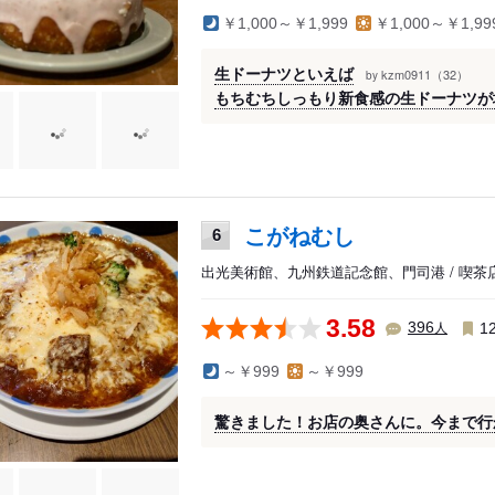
￥1,000～￥1,999
￥1,000～￥1,99
生ドーナツといえば
kzm0911（32）
by
もちむちしっもり新食感の生ドーナツが
こがねむし
6
出光美術館、九州鉄道記念館、門司港 / 喫茶
3.58
人
396
1
～￥999
～￥999
驚きました！お店の奥さんに。今まで行