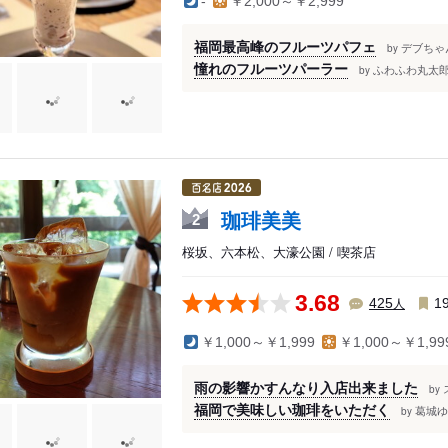
-
￥2,000～￥2,999
福岡最高峰のフルーツパフェ
デブちゃ
by
憧れのフルーツパーラー
ふわふわ丸太郎
by
珈琲美美
2
桜坂、六本松、大濠公園 / 喫茶店
3.68
人
425
1
￥1,000～￥1,999
￥1,000～￥1,99
雨の影響かすんなり入店出来ました
by
福岡で美味しい珈琲をいただく
葛城ゆ
by