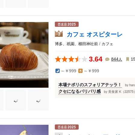
カフェ オスピターレ
3
博多、祇園、櫛田神社前 / カフェ
3.64
人
844
1
～￥999
～￥999
本場ナポリのスフォリアテッラ！
ha
by
クセになるパリパリ感
美食家 K（22575
by
宗像・糟屋郡
周辺
筑後