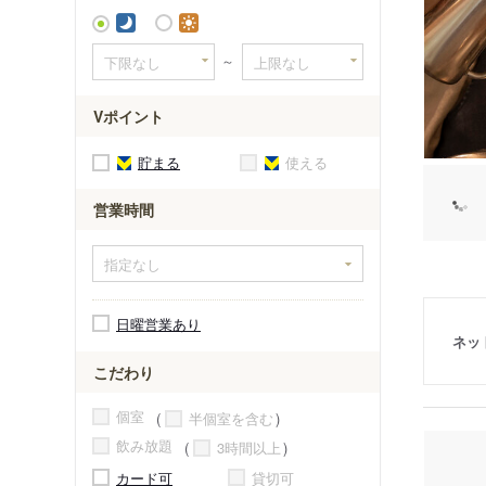
～
Vポイント
貯まる
使える
営業時間
日曜営業あり
ネッ
こだわり
個室
半個室を含む
飲み放題
3時間以上
カード可
貸切可