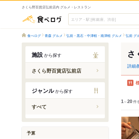
さくら野百貨店弘前店内 グルメ・レストラン
食べログ
食べログ
青森 グルメ
弘前・黒石・中津軽・南津軽 グルメ
弘前 グ
さ
施設
から探す
詳細
さくら野百貨店弘前店
ジャンル
から探す
1
～
20
件
すべて
予算