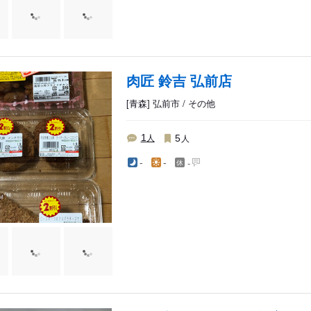
肉匠 鈴吉 弘前店
[青森] 弘前市 / その他
人
人
1
5
-
-
-