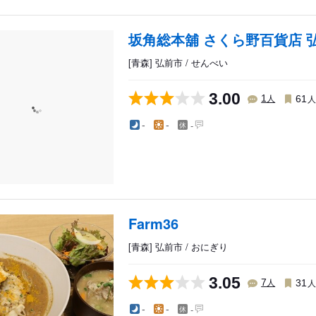
坂角総本舖 さくら野百貨店 
[青森] 弘前市 / せんべい
3.00
人
1
61
-
-
-
Farm36
[青森] 弘前市 / おにぎり
3.05
人
7
31
-
-
-