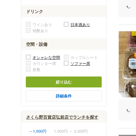
ドリンク
ワインあり
日本酒あり
焼酎あり
空間・設備
オシャレな空間
カップルシート
カウンター席
ソファー席
座敷
絞り込む
詳細条件
さくら野百貨店弘前店でランチを探す
～1,000円
1,000円 ～ 2,000円