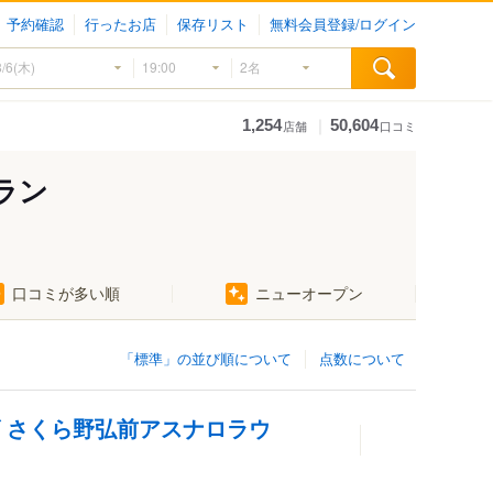
予約確認
行ったお店
保存リスト
無料会員登録/ログイン
｜
1,254
50,604
店舗
口コミ
ラン
口コミが多い順
ニューオープン
「標準」の並び順について
点数について
 さくら野弘前アスナロラウ