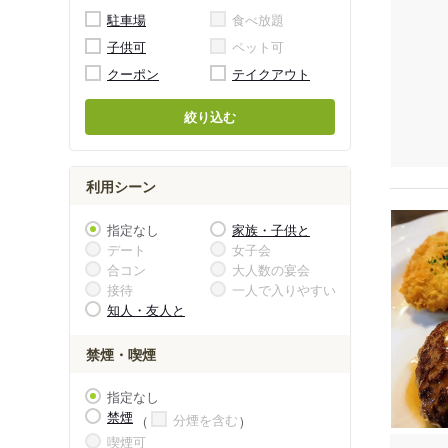
駐車場
食べ放題
子供可
ペット可
クーポン
テイクアウト
絞り込む
利用シーン
指定なし
家族・子供と
デート
女子会
合コン
大人数の宴会
接待
一人で入りやすい
知人・友人と
禁煙・喫煙
指定なし
禁煙
分煙を含む
喫煙可