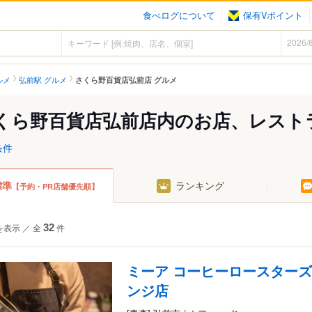
食べログについて
保有Vポイント
ルメ
弘前駅 グルメ
さくら野百貨店弘前店 グルメ
くら野百貨店弘前店内のお店、レスト
条件
標準
ランキング
【予約・PR店舗優先順】
を表示
／
全
32
件
ミーア コーヒーロースターズ
ンジ店