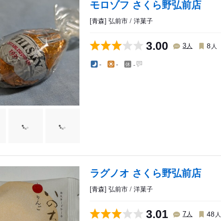
モロゾフ さくら野弘前店
[青森] 弘前市 / 洋菓子
3.00
人
人
3
8
-
-
-
ラグノオ さくら野弘前店
[青森] 弘前市 / 洋菓子
3.01
人
7
48