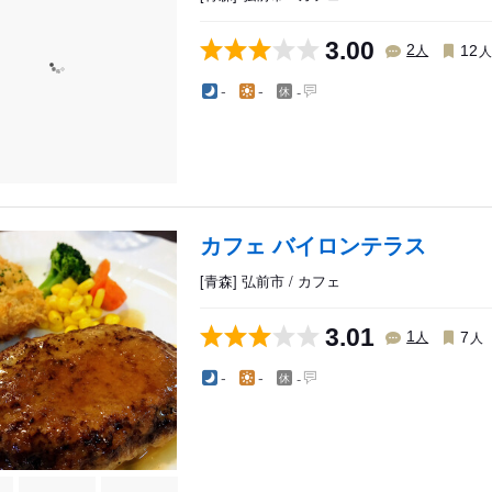
3.00
人
2
12
-
-
-
カフェ バイロンテラス
[青森] 弘前市 / カフェ
3.01
人
人
1
7
-
-
-