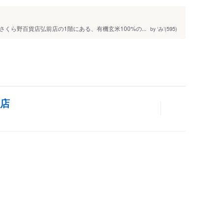
ら野百貨店弘前店の1階にある、有機玄米100%の...
‘み’(595)
by
前店