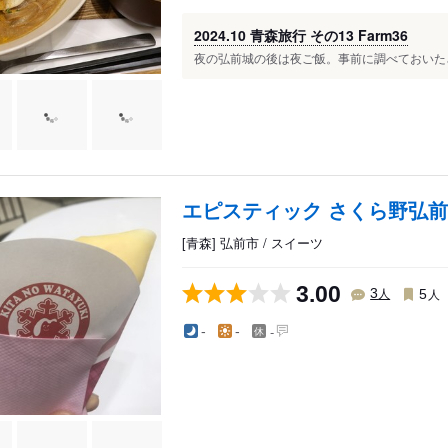
2024.10 青森旅行 その13 Farm36
夜の弘前城の後は夜ご飯。事前に調べておいたさく
エピスティック さくら野弘
[青森] 弘前市 / スイーツ
3.00
人
人
3
5
-
-
-