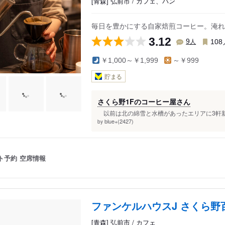
[青森] 弘前市 / カフェ、パン
毎日を豊かにする自家焙煎コーヒー。淹れ
3.12
人
9
108
￥1,000～￥1,999
～￥999
貯まる
さくら野1Fのコーヒー屋さん
以前は北の綿雪と水槽があったエリアに3軒新し
blue+(2427)
by
ト予約
空席情報
ファンケルハウスJ さくら野
[青森] 弘前市 / カフェ