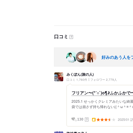
口コミ
？
好みのあう人を
みくぽん(旅の人)
口コミ 1,760件
フォロワー 2,779人
フリアン〜(*´○`)o¶♪ふかふ
2025.1 せっかくクレミアみたいな
袋では崩さず持ち帰れない((＾ω＾≡＾ω＜ｷﾞ
2025/01
？
130