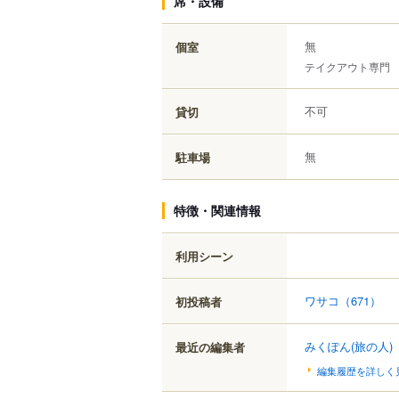
席・設備
無
個室
テイクアウト専門
不可
貸切
無
駐車場
特徴・関連情報
利用シーン
ワサコ
（671）
初投稿者
みくぽん(旅の人)
最近の編集者
編集履歴を詳しく