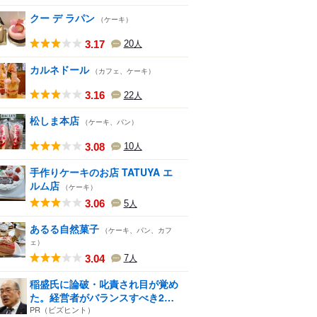
クー デ ラパン
（ケーキ）
3.17
20
人
カルネドール
（カフェ、ケーキ）
3.16
22
人
松しま本店
（ケーキ、パン）
3.08
10
人
手作りケーキのお店 TATUYA エ
ルム店
（ケーキ）
3.06
5
人
あるる自然菓子
（ケーキ、パン、カフ
ェ）
3.04
7
人
稲盛氏に論破・叱責され目が覚め
た。経営者がバランスすべき2
つ...
PR（ビズヒント）