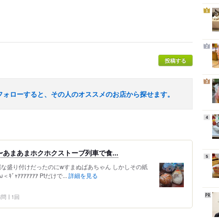
1
2
投稿する
3
フォローすると、その人のオススメのお店から探せます。
4
かで〜あまあまホクホクストーブ列車で食...
5
綺麗な盛り付けだったのにwすまぬばあちゃん しかしその紙
ｬｱｱｱｱｱｱｱ Ptだけで...
詳細を見る
 訪問
1回