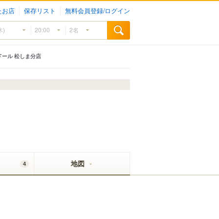
たお店
保存リスト
無料会員登録/ログイン
ドール 松しま分店
地図
4