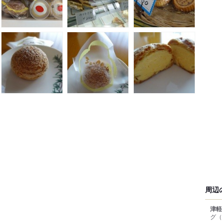
周辺
津軽
グ
（