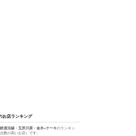
のお店ランキング
鉄道沿線・五所川原・金木×ケーキ
のランキン
点数の高いお店）
です。