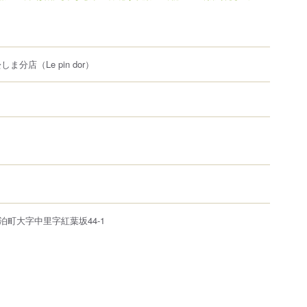
松しま分店
（Le pin dor）
泊町
大字中里字紅葉坂44-1