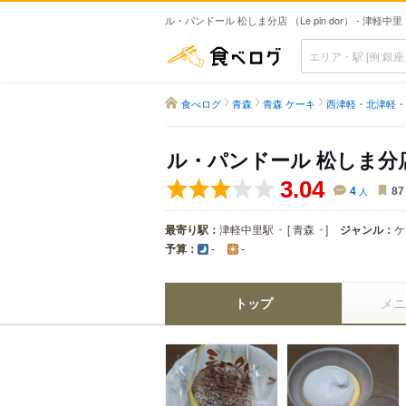
ル・パンドール 松しま分店 （Le pin dor） - 津軽
食べログ
食べログ
青森
青森 ケーキ
西津軽・北津軽・
ル・パンドール 松しま分
3.04
4
人
87
最寄り駅：
津軽中里駅
[
青森
]
ジャンル：
ケ
予算：
-
-
トップ
メニ