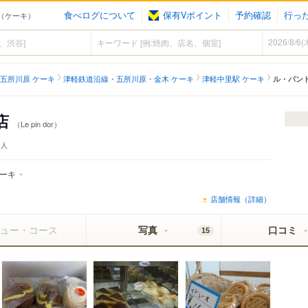
食べログについて
保有Vポイント
予約確認
行っ
中里（ケーキ）
五所川原 ケーキ
津軽鉄道沿線・五所川原・金木 ケーキ
津軽中里駅 ケーキ
ル・パン
店
（Le pin dor）
人
ーキ
店舗情報（詳細）
ュー・コース
写真
口コミ
15