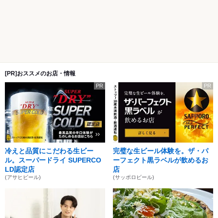
[PR]おススメのお店・情報
PR
PR
冷えと品質にこだわる生ビー
完璧な生ビール体験を。ザ・パ
ル。スーパードライ SUPERCO
ーフェクト黒ラベルが飲めるお
LD認定店
店
(アサヒビール)
(サッポロビール)