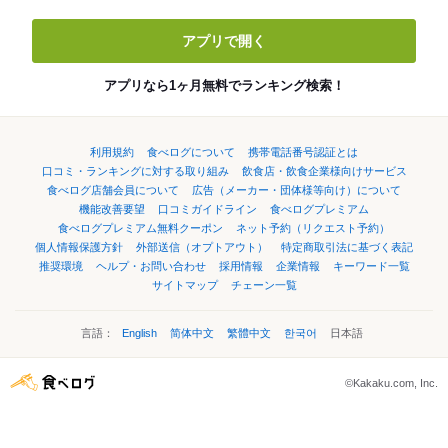
アプリで開く
アプリなら1ヶ月無料でランキング検索！
利用規約
食べログについて
携帯電話番号認証とは
口コミ・ランキングに対する取り組み
飲食店・飲食企業様向けサービス
食べログ店舗会員について
広告（メーカー・団体様等向け）について
機能改善要望
口コミガイドライン
食べログプレミアム
食べログプレミアム無料クーポン
ネット予約（リクエスト予約）
個人情報保護方針
外部送信（オプトアウト）
特定商取引法に基づく表記
推奨環境
ヘルプ・お問い合わせ
採用情報
企業情報
キーワード一覧
サイトマップ
チェーン一覧
言語：
English
简体中文
繁體中文
한국어
日本語
©Kakaku.com, Inc.