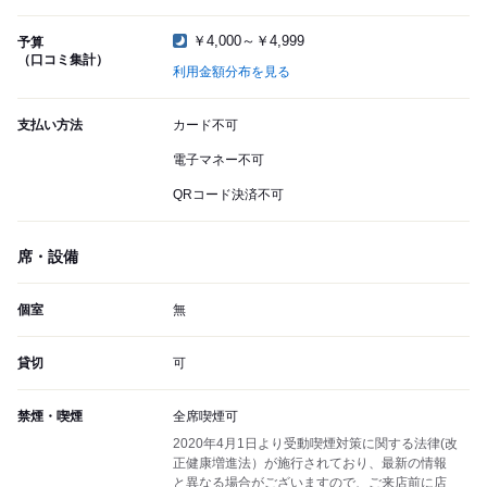
￥4,000～￥4,999
予算
（口コミ集計）
利用金額分布を見る
支払い方法
カード不可
電子マネー不可
QRコード決済不可
席・設備
個室
無
貸切
可
禁煙・喫煙
全席喫煙可
2020年4月1日より受動喫煙対策に関する法律(改
正健康増進法）が施行されており、最新の情報
と異なる場合がございますので、ご来店前に店