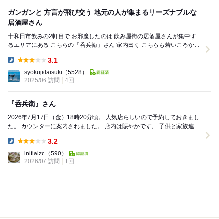
ガンガンと 方言が飛び交う 地元の人が集まるリーズナブルな
居酒屋さん
十和田市飲みの2軒目で お邪魔したのは 飲み屋街の居酒屋さんが集中す
るエリアにある こちらの「呑兵衛」さん 家内曰く こちらも若いころから
あるお店で 安いので地元の方や若者...
3.1
Dinner:
syokujidaisuki
（5528）
2025/06 訪問
4回
『呑兵衛』さん
2026年7月17日（金）18時20分頃。 人気店らしいので予約しておきまし
た。 カウンターに案内されました。 店内は賑やかです。 子供と家族連れ
の方もいてアットホームな感...
3.2
Dinner:
initialzd
（590）
2026/07 訪問
1回