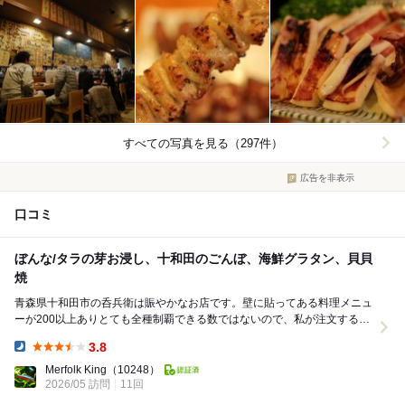
すべての写真を見る（297件）
広告を非表示
口コミ
ぼんな/タラの芽お浸し、十和田のごんぼ、海鮮グラタン、貝貝
焼
青森県十和田市の呑兵衛は賑やかなお店です。壁に貼ってある料理メニュ
ーが200以上ありとても全種制覇できる数ではないので、私が注文する料
理は偏りがちです。以下に紹介します。 0...
3.8
Dinner:
Merfolk King
（10248）
2026/05 訪問
11回