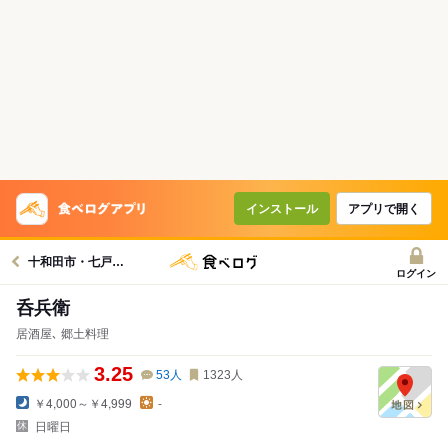
インストール
アプリで開く
十和田市・七戸・十和田湖グルメへ
ログイン
呑兵衛
居酒屋､ 郷土料理
3.25
53
人
1323
人
￥4,000～￥4,999
-
日曜日