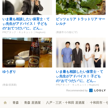
いま最も相談したい保育士・て
ピッツェリア トラットリア マー
ぃ先生がアドバイス！ 子ども
レルナ
の“おてつだい”に、どん...
PR(アタック・キュキュット｜Hugkum)
(青森市その他/ピザ)
ゆうぎり
いま最も相談したい保育士・て
ぃ先生がアドバイス！ 子ども
の“おてつだい”に、どん...
(青森/居酒屋)
PR(アタック・キュキュット｜Hugkum)
Recommended by
青森
青森 居酒屋
八戸・三沢・十和田 居酒屋
十和田市・七