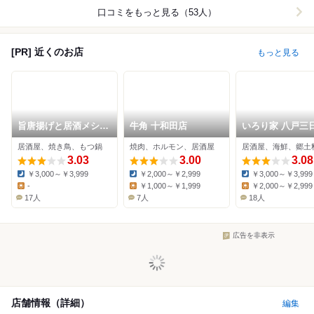
口コミをもっと見る（53人）
[PR] 近くのお店
もっと見る
旨唐揚げと居酒メシ
牛角 十和田店
いろり家 八戸三
ミライザカ 八戸三日
店
居酒屋、焼き鳥、もつ鍋
焼肉、ホルモン、居酒屋
居酒屋、海鮮、郷土
町店
3.03
3.00
3.08
￥3,000～￥3,999
￥2,000～￥2,999
￥3,000～￥3,999
Dinner:
Dinner:
Dinner:
-
￥1,000～￥1,999
￥2,000～￥2,999
Lunch:
Lunch:
Lunch:
17人
7人
18人
広告を非表示
店舗情報（詳細）
編集