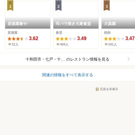
1
2
3
居酒屋肴や
司バラ焼き大衆食堂
大昌園
居酒屋
食堂
焼肉
3.62
3.49
3.47
31人
404人
241人
十和田市・七戸・十和田湖
のレストラン情報を見る
関連の情報をすべて表示する
広告を非表示