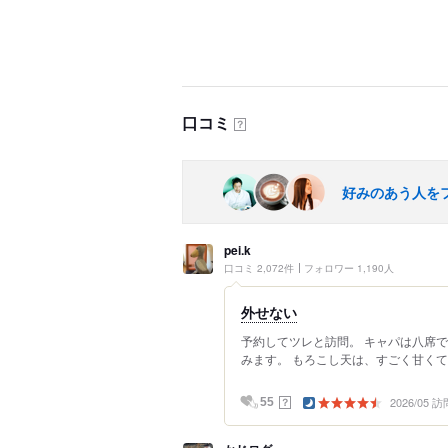
口コミ
？
好みのあう人を
pei.k
口コミ 2,072件
フォロワー 1,190人
外せない
予約してツレと訪問。 キャパは八席
みます。 もろこし天は、すごく甘くて美
2026/05 訪
？
55