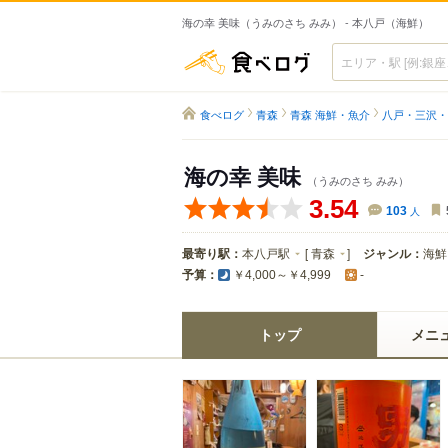
海の幸 美味（うみのさち みみ） - 本八戸（海鮮）
食べログ
食べログ
青森
青森 海鮮・魚介
八戸・三沢・
海の幸 美味
（うみのさち みみ）
3.54
103
人
最寄り駅：
本八戸駅
[
青森
]
ジャンル：
海鮮
予算：
￥4,000～￥4,999
-
トップ
メニ