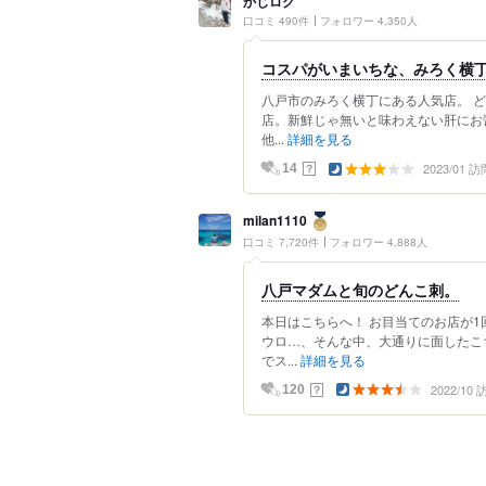
かじログ
口コミ 490件
フォロワー 4,350人
コスパがいまいちな、みろく横
八戸市のみろく横丁にある人気店。 
店。新鮮じゃ無いと味わえない肝にお
他...
詳細を見る
2023/01 訪
？
14
milan1110
口コミ 7,720件
フォロワー 4,888人
八戸マダムと旬のどんこ刺。
本日はこちらへ！ お目当てのお店が
ウロ…、そんな中、大通りに面したこ
でス...
詳細を見る
2022/10
？
120