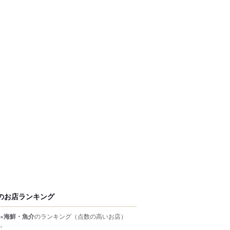
のお店ランキング
×海鮮・魚介
のランキング
（点数の高いお店）
。