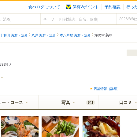
食べログについて
保有Vポイント
予約確認
行っ
十和田 海鮮・魚介
八戸 海鮮・魚介
本八戸駅 海鮮・魚介
海の幸 美味
5334
人
店舗情報（詳細）
ュー・コース
写真
口コミ
541