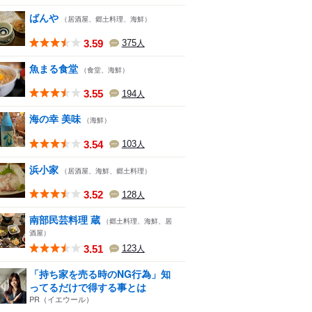
ばんや
（居酒屋、郷土料理、海鮮）
3.59
375
人
魚まる食堂
（食堂、海鮮）
3.55
194
人
海の幸 美味
（海鮮）
3.54
103
人
浜小家
（居酒屋、海鮮、郷土料理）
3.52
128
人
南部民芸料理 蔵
（郷土料理、海鮮、居
酒屋）
3.51
123
人
「持ち家を売る時のNG行為」知
ってるだけで得する事とは
PR（イエウール）