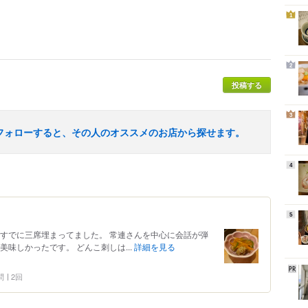
1
2
投稿する
3
フォローすると、その人のオススメのお店から探せます。
4
5
ですでに三席埋まってました。 常連さんを中心に会話が弾
味しかったです。 どんこ刺しは...
詳細を見る
問
2回