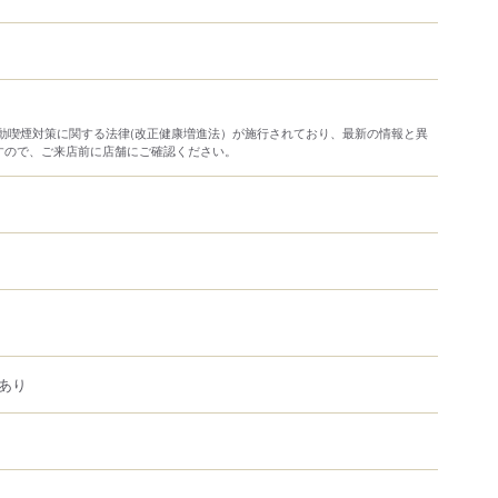
り受動喫煙対策に関する法律(改正健康増進法）が施行されており、最新の情報と異
すので、ご来店前に店舗にご確認ください。
あり