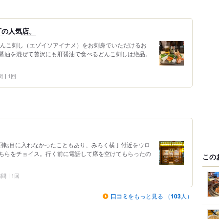
丁の人気店。
どんこ刺し（エゾイソアイナメ）をお刺身でいただけるお
醤油を混ぜて贅沢にも肝醤油で食べるどんこ刺しは絶品。
問
1回
1回転目に入れなかったこともあり、みろく横丁付近をウロ
ちらをチョイス。行く前に電話して席を空けてもらったの
この
 訪問
1回
口コミ
をもっと見る （
103
人）